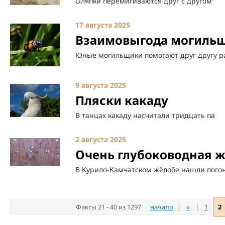
Оляпки перемигиваются друг с другом
17 августа 2025
Взаимовыгода могиль
Юные могильщики помогают друг другу р
9 августа 2025
Пляски какаду
В танцах какаду насчитали тридцать па
2 августа 2025
Очень глубоководная 
В Курило-Камчатском жёлобе нашли пого
Факты 21 - 40 из 1297
начало
|
«
|
1
2