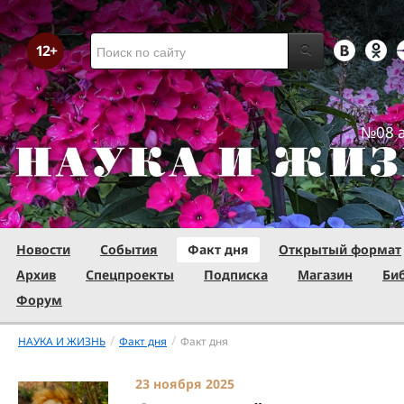
№08 а
Новости
События
Факт дня
Открытый формат
Архив
Спецпроекты
Подписка
Магазин
Би
Форум
/
/
НАУКА И ЖИЗНЬ
Факт дня
Факт дня
23 ноября 2025