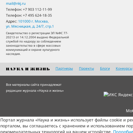
mail@nkj.ru
Телефон:
+7 903 112-11-99
Телефон:
+7 495 624-18-35
Адрес:
101000
г. Москва
,
ул. Мясницкая, д. 24/7, стр.1
Свидетельство о регистрации ЭЛ №ФС 77-
20213 от 14.12.2004 выдано Федеральной
службой по надзору за соблюдением
законодательства в сфере массовых
коммуникаций и охране культурного
наследия.
Партнеры
Проекты
Блоги
Конкурсы
Все материалы сайта принадлежат
редакции журнала «Наука и жизнь»
Мо
Портал журнала «Наука и жизнь» использует файлы cookie и р
порталом, вы соглашаетесь с хранением и использованием пор
рекомендательных технологий на вашем устройстве.
Подробн