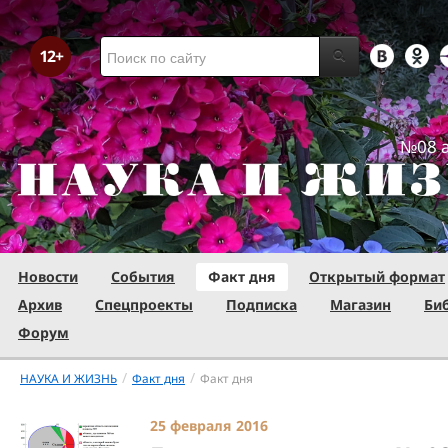
№08 а
Новости
События
Факт дня
Открытый формат
Архив
Спецпроекты
Подписка
Магазин
Би
Форум
/
/
НАУКА И ЖИЗНЬ
Факт дня
Факт дня
25 февраля 2016