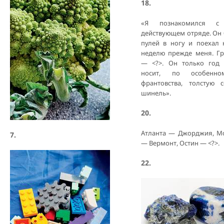
18.
«Я познакомился 
действующем отряде. Он
пулей в ногу и поехал 
неделю прежде меня. Г
— <?>. Он только год 
носит, по особенн
франтовства, толстую с
шинель».
20.
Атланта — Джорджия, М
7.
— Вермонт, Остин — <?>.
22.