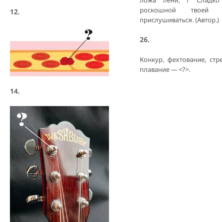
ложа лени, / Сладко
роскошной твоей
12.
прислушиваться. (Автор.)
26.
Конкур, фехтование, стре
плавание — <?>.
14.