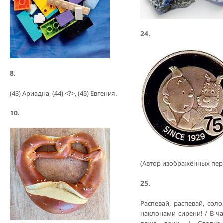
24.
8.
(43) Ариадна, (44) <?>, (45) Евгения.
10.
(Автор изображённых пер
25.
Распевай, распевай, соло
наклонами сирени! / В час