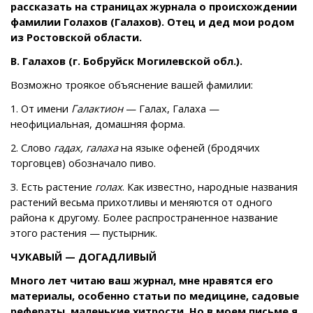
рассказать на страницах журнала о происхождении
фамилии Голахов (Галахов). Отец и дед мои родом
из Ростовской области.
В. Галахов (г. Бобруйск Могилевской обл.).
Возможно троякое объяснение вашей фамилии:
1. От имени
Галактион
— Галах, Галаха —
неофициальная, домашняя форма.
2. Слово
гадах, галаха
на языке офеней (бродячих
торговцев) обозначало пиво.
3. Есть растение
голах
. Как известно, народные названия
растений весьма прихотливы и меняются от одного
района к другому. Более распространенное название
этого растения — пустырник.
ЧУКАВЫЙ — ДОГАДЛИВЫЙ
Много лет читаю ваш журнал, мне нравятся его
материалы, особенно статьи по медицине, садовые
рефераты, маленькие хитрости. Но в моем письме я