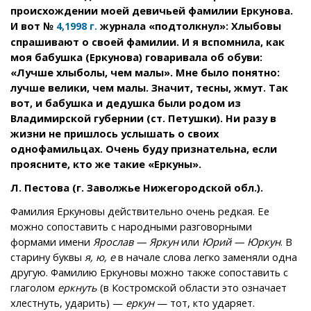
происхождении моей девичьей фамилии Еркунова.
И вот №
журнала «подтолкнул»: Хлыбовы
4,1998 г.
спрашивают о своей фамилии. И я вспомнила, как
моя бабушка (Еркунова) говаривала об обуви:
«Лучше хлыболы, чем малы». Мне было понятно:
лучше велики, чем малы. Значит, тесны, жмут. Так
вот, и бабушка и дедушка были родом из
Владимирской губернии (ст. Петушки). Ни разу в
жизни не пришлось услышать о своих
однофамильцах. Очень буду признательна, если
проясните, кто же такие «Еркуны».
Л. Пестова (г. Заволжье Нижегородской обл.).
Фамилия Еркуновы действительно очень редкая. Ее
можно сопоставить с народными разговорными
формами имени
Ярослав — Яркун
или
Юрий — Юркун
. В
старину буквы
я, ю, е
в начале слова легко заменяли одна
другую. Фамилию Еркуновы можно также сопоставить с
глаголом
еркнуть
(в Костромской области это означает
хлестнуть, ударить) —
еркун
— тот, кто ударяет.