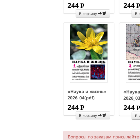
244
244
P
УБ.
В корзину
В 
«Наука и жизнь»
«Наука
2026_04(pdf)
2026_03
244
244
P
УБ.
В корзину
В 
Вопросы по заказам присылайте