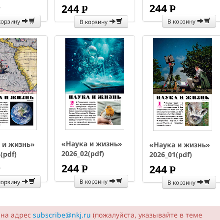
244
244
P
P
P
УБ.
УБ.
УБ.
корзину
В корзину
В корзину
«Наука и жизнь»
 и жизнь»
«Наука и жизнь»
2026_02(pdf)
(pdf)
2026_01(pdf)
244
244
P
P
P
УБ.
УБ.
УБ.
В корзину
корзину
В корзину
 на адрес
subscribe@nkj.ru
(пожалуйста, указывайте в теме