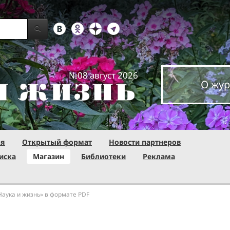
№08 август 2026
О жур
ня
Открытый формат
Новости партнеров
иска
Магазин
Библиотеки
Реклама
Наука и жизнь» в формате PDF