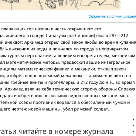
Открыть в полном размер
и плавающих тел назван в честь открывшего его
а, жившего в городе Сиракузы (на Сицилии) около 287—212
кий анекдот: Архимед открыл свой закон якобы во время купани
шёл!» выскочил из воды и помчался по городу в неприкрытом
арикатурным персонажем, а великим изобретателем, механиком
тал математические методы, предвосхитившие интегральное
ринципы математической физики и механики; открыл закон
ики; изобрёл водоподъёмный механизм — архимедов винт, на
аны гребные винты и пропеллеры. В 212 году до н.э., во время
, Архимед взял на себя техническую сторону обороны Сиракуз
годаря изобретению нескольких видов военных механизмов.
тельной осады противник ворвался в обессиленный чумой и
шего чертёж новой машины, убил римский солдат...
атьи читайте в номере журнала