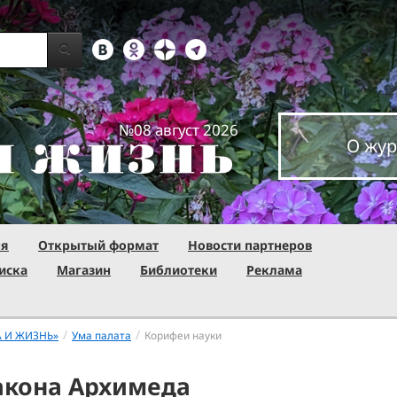
№08 август 2026
О жур
ня
Открытый формат
Новости партнеров
иска
Магазин
Библиотеки
Реклама
/
/
А И ЖИЗНЬ»
Ума палата
Корифеи науки
акона Архимеда