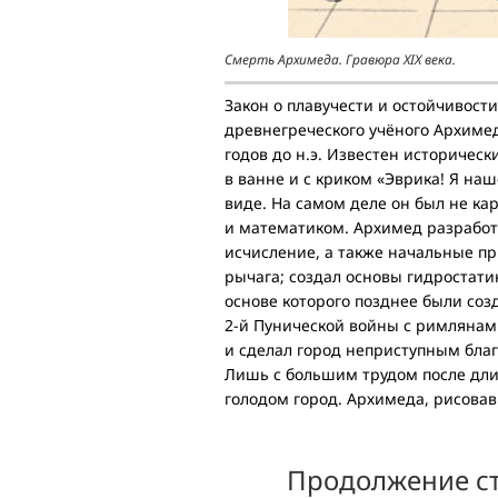
Смерть Архимеда. Гравюра XIX века.
Закон о плавучести и остойчивост
древнегреческого учёного Архимед
годов до н.э. Известен историчес
в ванне и с криком «Эврика! Я на
виде. На самом деле он был не к
и математиком. Архимед разрабо
исчисление, а также начальные п
рычага; создал основы гидростат
основе которого позднее были созд
2-й Пунической войны с римлянами
и сделал город неприступным бла
Лишь с большим трудом после дли
голодом город. Архимеда, рисовав
Продолжение ст