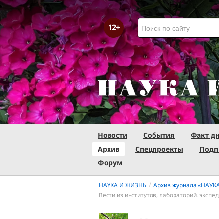
Новости
События
Факт д
Архив
Спецпроекты
Подп
Форум
/
НАУКА И ЖИЗНЬ
Архив журнала «НАУК
Вести из институтов, лабораторий, экспе