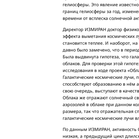
гелиосферы. Это явление известно
границ гелиосферы за год, измене
времени от всплеска солнечной ак
Директор ИЗМИРАН доктор физико-
эффекта выметания космических л
становится теплее. И наоборот, н
давно было замечено, что в перио
Была выдвинута гипотеза, что гал
облаков. Для проверки этой гипо
исследования в ходе проекта «Обл
Галактические космические лучи, 
способствуют образованию в нём а
свою очередь, выступают в качест
Облака же отражают солнечный све
аэрозолей в облаке при данном к
размера, так что отражательная сп
галактические космические лучи в
По данным ИЗМИРАН, активность 
низкая, а предыдущий цикл длилс