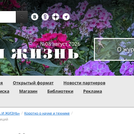
№08 август 2026
О жур
ня
Открытый формат
Новости партнеров
иска
Магазин
Библиотеки
Реклама
/
/
А И ЖИЗНЬ»
Коротко о науке и технике
диций