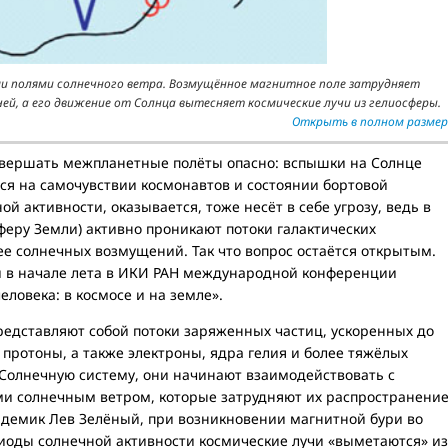
и полями солнечного ветра. Возмущённое магнитное поле затрудняет
ей, а его движение от Солнца вытесняет космические лучи из гелиосферы.
Открыть в полном размер
овершать межпланетные полёты опасно: вспышки на Солнце
ся на самочувствии космонавтов и состоянии бортовой
й активности, оказывается, тоже несёт в себе угрозу, ведь в
сферу Земли) активно проникают потоки галактических
ее солнечных возмущений. Так что вопрос остаётся открытым.
й в начале лета в ИКИ РАН международной конференции
ловека: в космосе и на земле».
редставляют собой потоки заряженных частиц, ускоренных до
 протоны, а также электроны, ядра гелия и более тяжёлых
 Солнечную систему, они начинают взаимодействовать с
и солнечным ветром, которые затрудняют их распространение
адемик Лев Зелёный, при возникновении магнитной бури во
иоды солнечной активности космические лучи «выметаются» из