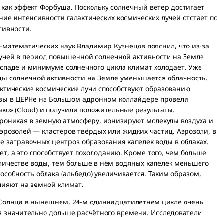
 как эффект Форбуша. Поскольку солнечный ветер достигает
ние интенсивности галактических космических лучей отстаёт п
тивности.
математических наук Владимир Кузнецов пояснил, что из-за
учей в период повышенной солнечной активности на Земле
а спаде и минимуме солнечного цикла климат холодает. Уже
ды солнечной активности на Земле уменьшается облачность.
актические космические лучи способствуют образованию
тезы в ЦЕРНе на Большом адронном коллайдере провели
ако» (Cloud) и получили положительные результаты.
проникая в земную атмосферу, ионизируют молекулы воздуха и
эрозолей — кластеров твёрдых или жидких частиц. Аэрозоли, в
ве затравочных центров образования капелек воды в облаках.
т, а это способствует похолоданию. Кроме того, чем больше
оличестве воды, тем больше в нём водяных капелек меньшего
особность облака (альбедо) увеличивается. Таким образом,
лияют на земной климат.
Солнца в нынешнем, 24-м одиннадцатилетнем цикле очень
я значительно дольше расчётного времени. Исследователи