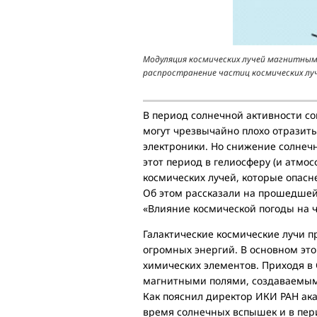
Модуляция космических лучей магнитным
распространение частиц космических луч
В период солнечной активности с
могут чрезвычайно плохо отразить
электроники. Но снижение солнечно
этот период в гелиосферу (и атмо
космических лучей, которые опасн
Об этом рассказали на прошедше
«Влияние космической погоды на че
Галактические космические лучи п
огромных энергий. В основном это
химических элементов. Приходя в
магнитными полями, создаваемым
Как пояснил директор ИКИ РАН ак
время солнечных вспышек и в пер