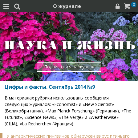
0
О журнале




Подписаться на журнал
Цифры и факты. Сентябрь 2014 №9
В материалах рубрики использованы сообщения
следующих журналов: «Economist» и «New Scientist»
(Великобритания), «Max Planck Forschung» (Германия), «The
Futurist», «Science News», «The Verge» и «Weatherwise»
(США), «La Recherche» (Франция).
У антарктических пингвинов обнаружен вирус птичьего