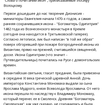
"Слова о почитании икон", приписываемые Иосифу
Волоцкому.
Первое дошедшее до нас творение Дионисия -
миниатюры Евангелия начала 1470-х годов, а самая
ранняя сохранившаяся икона - "Богоматерь Одигитрия"
1482 года из Вознесенского монастыря в Кремле
(сегодня она находится в Третьяковской галерее).
Согласно летописи, лик был написан "в той же образ"
поверх обгоревшей при пожаре богородичной иконы из
Византии, прямо на прежней, считавшейся священной,
доске. Икона Одигитрии (что значит -
Путеводительницы) почиталась на Руси с домонгольских
времен.
Византийская святыня, гласит предание, была привезена
в середине XI века греческой царевной Анной. Дочь
императора Константина Мономаха выдали за сына
Ярослава Мудрого, князя Всеволода Ярославича. От него
икона перешла по наследству к Владимиру Мономаху,
который перенес ее в Смоленск. Древняя "Богоматерь
Смоленская", как уже сказано, не сохранилась и была