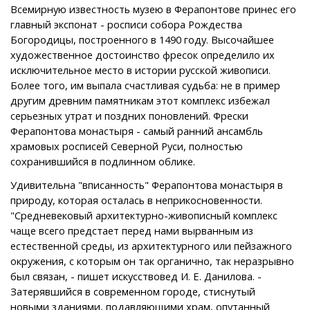
Всемирную известность музею в Ферапонтове принес его
главный экспонат - росписи собора Рождества
Богородицы, построенного в 1490 году. Высочайшее
художественное достоинство фресок определило их
исключительное место в истории русской живописи.
Более того, им выпала счастливая судьба: не в пример
другим древним памятникам этот комплекс избежал
серьезных утрат и поздних поновлений. Фрески
Ферапонтова монастыря - самый ранний ансамбль
храмовых росписей Северной Руси, полностью
сохранившийся в подлинном облике.
Удивительна "вписанность" Ферапонтова монастыря в
природу, которая осталась в неприкосновенности.
"Средневековый архитектурно-живописный комплекс
чаще всего предстает перед нами вырванным из
естественной среды, из архитектурного или пейзажного
окружения, с которым он так органично, так неразрывно
был связан, - пишет искусствовед И. Е. Данилова. -
Затерявшийся в современном городе, стиснутый
новыми зданиями, подавляющими храм, опутанный