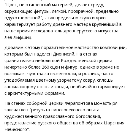
"Цвет, не отягченный материей, делает среду,
окружающую фигуры, легкой, прозрачной, предельно
одухотворенной", - так предельно скупо и ярко
характеризует работу древнего мастера крупнейший в
наше время исследователь древнерусского искусства
Лев Лифшиц.
Добавим к этому поразительное мастерство композиции,
которым был наделен Дионисий. На стенах
сравнительно небольшой Рождественской церкви
начертано более 260 сцен и фигур, однако в храме не
возникает чувства затесненности, и роспись, часто
уподобляемая цветному узорчатому ковру, сплошь
застилающему стены и своды, необычайно гармонирует
с архитектурными формами.
На стенах соборной церкви Ферапонтова монастыря
запечатлен "результат многовекового опыта
художественного православного богословия,
представление русского общества об образах Царствия
Небесного".