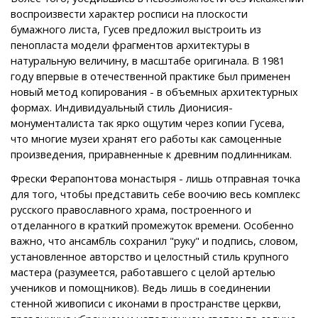
воспроизвести характер росписи на плоскости
бумажного листа, Гусев предложил выстроить из
пенопласта модели фрагментов архитектуры в
натуральную величину, в масштабе оригинала. В 1981
году впервые в отечественной практике был применен
новый метод копирования - в объемных архитектурных
формах. Индивидуальный стиль Дионисия-
монументалиста так ярко ощутим через копии Гусева,
что многие музеи хранят его работы как самоценные
произведения, приравненные к древним подлинникам.
Фрески Ферапонтова монастыря - лишь отправная точка
для того, чтобы представить себе воочию весь комплекс
русского православного храма, построенного и
отделанного в краткий промежуток времени. Особенно
важно, что ансамбль сохранил "руку" и подпись, словом,
установленное авторство и целостный стиль крупного
мастера (разумеется, работавшего с целой артелью
учеников и помощников). Ведь лишь в соединении
стенной живописи с иконами в пространстве церкви,