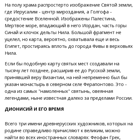
На полу храма распростерто изображение Святой земли,
где Иерусалим - центр мироздания, а Голгофа -
средостение Вселенной. Изображены Палестина,
Мертвое море, впадающий в него Иордан, часть горы
Синай и клочок дельты Нила. Большой фрагмент не
уцелел, но карта, вероятно, охватывала еще и весь
Египет, простираясь вплоть до города Фивы в верховьях
Нила.
Если бы подобную карту святых мест создавали на
тысячу лет позднее, расширив ее до Русской земли,
принявшей веру Византии, на ней непременно был бы
указан монастырь в северном селе Ферапонтово. Это -
одна из самых "намоленных" святынь, овеянная
легендами, ныне известная далеко за пределами России.
ДИОНИСИЙ И ЕГО ВРЕМЯ
Всего три имени древнерусских художников, которых на
родине справедливо причисляют к великим, можно
найти во всех иностранных словарях: Феофан Грек,