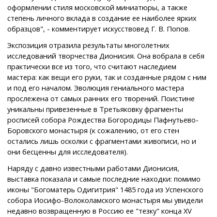
оформлении стиля московской миниатюры, а также
степень личного вклада в создание ее наиболее ярких
образцов", - комментирует искусствовед Г. В. Попов.
Экспозиция отразила результаты многолетних
исследований творчества Дионисия. Она вобрала в себя
практически все из того, что считают наследием
мастера: как вещи его руки, так и созданные рядом с ним
и под его началом. Эволюция гениального мастера
прослежена от самых ранних его творений. Поистине
уникальны привезенные в Третьяковку фрагменты
росписей собора Рождества Богородицы Пафнутьево-
Боровского монастыря (к сожалению, от его стен
остались лишь осколки с фрагментами живописи, но и
они бесценны для исследователя).
Наряду с давно известными работами Дионисия,
выставка показала и самые последние находки: помимо
иконы "Богоматерь Одигитрия" 1485 года из Успенского
собора Иосифо-Волоколамского монастыря мы увидели
недавно возвращенную в Россию ее "тезку" конца XV