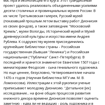
мастера и иконописцев его круга. Этот грандиозный
проект удалось реализовать объединенными усилиями
десяти столичных и провинциальных музеев России. В
их числе Третьяковская галерея, Русский музей
(показавший прошлым летом выставку работ Дионисия
из своих фондов), а также заповедник "Московский
Кремль", музеи Вологды, Исторический музей и Музей
древнерусской культуры и искусства имени Андрея
Рублева. К содружеству музеев присоединились
крупнейшие библиотеки страны - Российская
государственная (бывшая "Ленинка") и Российская
национальная ("Публичка" Санкт-Петербурга). В
последней и хранится знаменитое Евангелие 1507 года с
миниатюрами Феодосия - сына гениального художника.
Но еще ценнее, безусловно, Четвероевангелие начала
1470-х годов (Научная библиотека МГУ им. М. В.
Ломоносова). Иллюстрации к этой рукописи ученые
приписывают молодому Дионисию. "Детальное [их]
исследование... на фоне общих процессов развития
книжного декора времени Дионисия позволяет оценить
заметную - едва ли не ведущую - роль художника и в