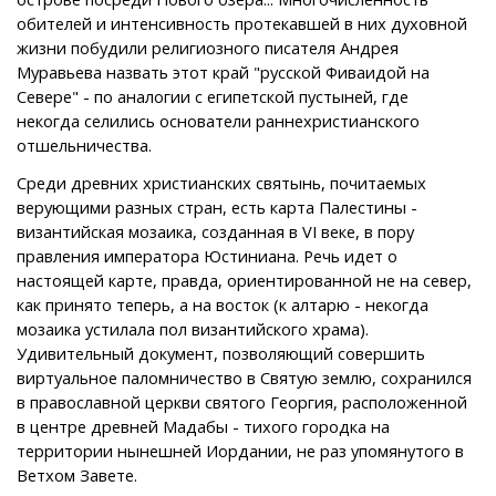
обителей и интенсивность протекавшей в них духовной
жизни побудили религиозного писателя Андрея
Муравьева назвать этот край "русской Фиваидой на
Севере" - по аналогии с египетской пустыней, где
некогда селились основатели раннехристианского
отшельничества.
Среди древних христианских святынь, почитаемых
верующими разных стран, есть карта Палестины -
византийская мозаика, созданная в VI веке, в пору
правления императора Юстиниана. Речь идет о
настоящей карте, правда, ориентированной не на север,
как принято теперь, а на восток (к алтарю - некогда
мозаика устилала пол византийского храма).
Удивительный документ, позволяющий совершить
виртуальное паломничество в Святую землю, сохранился
в православной церкви святого Георгия, расположенной
в центре древней Мадабы - тихого городка на
территории нынешней Иордании, не раз упомянутого в
Ветхом Завете.