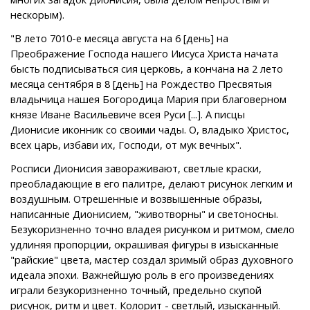
нескорым).
"В лето 7010-е месяца августа на 6 [день] на
Преображение Господа нашего Иисуса Христа начата
бысть подписываться сия церковь, а кончана на 2 лето
месяца сентября в 8 [день] на Рождество Пресвятыя
владычица нашея Богородица Мария при благоверном
князе Иване Васильевиче всея Руси [...]. А писцы
Дионисие иконник со своими чады. О, владыко Христос,
всех царь, избави их, Господи, от мук вечных".
Росписи Дионисия завораживают, светлые краски,
преобладающие в его палитре, делают рисунок легким и
воздушным. Отрешенные и возвышенные образы,
написанные Дионисием, "животворны" и светоносны.
Безукоризненно точно владея рисунком и ритмом, смело
удлиняя пропорции, окрашивая фигуры в изысканные
"райские" цвета, мастер создал зримый образ духовного
идеала эпохи. Важнейшую роль в его произведениях
играли безукоризненно точный, предельно скупой
рисунок, ритм и цвет. Колорит - светлый, изысканный.