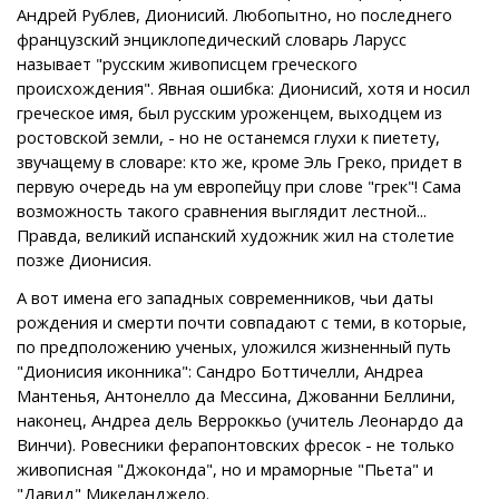
Андрей Рублев, Дионисий. Любопытно, но последнего
французский энциклопедический словарь Ларусс
называет "русским живописцем греческого
происхождения". Явная ошибка: Дионисий, хотя и носил
греческое имя, был русским уроженцем, выходцем из
ростовской земли, - но не останемся глухи к пиетету,
звучащему в словаре: кто же, кроме Эль Греко, придет в
первую очередь на ум европейцу при слове "грек"! Сама
возможность такого сравнения выглядит лестной...
Правда, великий испанский художник жил на столетие
позже Дионисия.
А вот имена его западных современников, чьи даты
рождения и смерти почти совпадают с теми, в которые,
по предположению ученых, уложился жизненный путь
"Дионисия иконника": Сандро Боттичелли, Андреа
Мантенья, Антонелло да Мессина, Джованни Беллини,
наконец, Андреа дель Верроккьо (учитель Леонардо да
Винчи). Ровесники ферапонтовских фресок - не только
живописная "Джоконда", но и мраморные "Пьета" и
"Давид" Микеланджело.