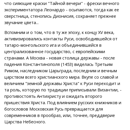
что сияющие краски "Тайной вечери" - фрески вечного
экспериментатора Леонардо - осыпаются, тогда как ее
сверстница, стенопись Дионисия, сохраняет прежнее
звучание цвета...
Вспомним и о том, что в ту же эпоху, к концу XV века,
активизировались контакты Руси, освободившейся от
татаро-монгольского ига и объединившейся в
централизованное государство, с европейскими
странами. А Москва - новая столица державы - после
падения Константинополя (1453) виделась Третьим
Римом, наследником Царьграда, последним и вечным
царством всего христианского мира. Вкупе со славой и
величием "земной державы Христа" к Руси переходит и
та роль, которую по традиции приписывали Византии, -
противостоять Антихристу и ожидать второго
пришествия Христа. Под влиянием русских книжников и
богословов Московская Русь превращается для
современников в прообраз, или, точнее, преддверие
Царства Небесного.