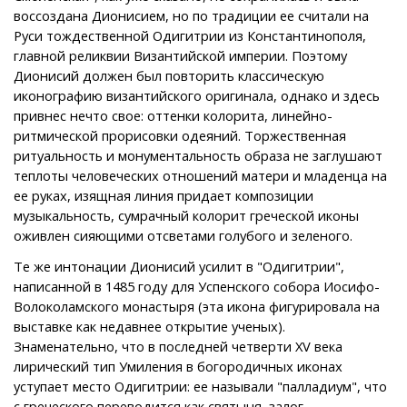
воссоздана Дионисием, но по традиции ее считали на
Руси тождественной Одигитрии из Константинополя,
главной реликвии Византийской империи. Поэтому
Дионисий должен был повторить классическую
иконографию византийского оригинала, однако и здесь
привнес нечто свое: оттенки колорита, линейно-
ритмической прорисовки одеяний. Торжественная
ритуальность и монументальность образа не заглушают
теплоты человеческих отношений матери и младенца на
ее руках, изящная линия придает композиции
музыкальность, сумрачный колорит греческой иконы
оживлен сияющими отсветами голубого и зеленого.
Те же интонации Дионисий усилит в "Одигитрии",
написанной в 1485 году для Успенского собора Иосифо-
Волоколамского монастыря (эта икона фигурировала на
выставке как недавнее открытие ученых).
Знаменательно, что в последней четверти XV века
лирический тип Умиления в богородичных иконах
уступает место Одигитрии: ее называли "палладиум", что
с греческого переводится как святыня, залог