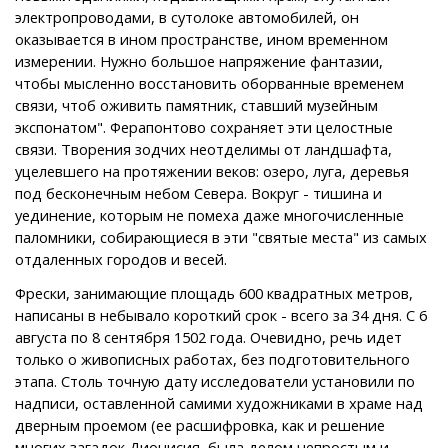
электропроводами, в сутолоке автомобилей, он
оказывается в ином пространстве, ином временном
измерении. Нужно большое напряжение фантазии,
чтобы мысленно восстановить оборванные временем
связи, чтоб оживить памятник, ставший музейным
экспонатом". Ферапонтово сохраняет эти целостные
связи. Творения зодчих неотделимы от ландшафта,
уцелевшего на протяжении веков: озеро, луга, деревья
под бесконечным небом Севера. Вокруг - тишина и
уединение, которым не помеха даже многочисленные
паломники, собирающиеся в эти "святые места" из самых
отдаленных городов и весей.
Фрески, занимающие площадь 600 квадратных метров,
написаны в небывало короткий срок - всего за 34 дня. С 6
августа по 8 сентября 1502 года. Очевидно, речь идет
только о живописных работах, без подготовительного
этапа. Столь точную дату исследователи установили по
надписи, оставленной самими художниками в храме над
дверным проемом (ее расшифровка, как и решение
многих загадок Дионисия, была делом непростым и