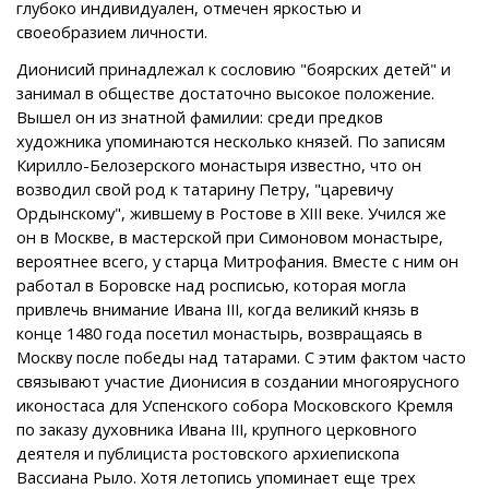
глубоко индивидуален, отмечен яркостью и
своеобразием личности.
Дионисий принадлежал к сословию "боярских детей" и
занимал в обществе достаточно высокое положение.
Вышел он из знатной фамилии: среди предков
художника упоминаются несколько князей. По записям
Кирилло-Белозерского монастыря известно, что он
возводил свой род к татарину Петру, "царевичу
Ордынскому", жившему в Ростове в XIII веке. Учился же
он в Москве, в мастерской при Симоновом монастыре,
вероятнее всего, у старца Митрофания. Вместе с ним он
работал в Боровске над росписью, которая могла
привлечь внимание Ивана III, когда великий князь в
конце 1480 года посетил монастырь, возвращаясь в
Москву после победы над татарами. С этим фактом часто
связывают участие Дионисия в создании многоярусного
иконостаса для Успенского собора Московского Кремля
по заказу духовника Ивана III, крупного церковного
деятеля и публициста ростовского архиепископа
Вассиана Рыло. Хотя летопись упоминает еще трех