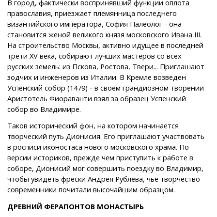
В город, фактически воспринявший функции оплота
православия, приезжает племянница последнего
византийского императора, София Палеолог - она
становится женой великого князя московского Ивана III.
На строительство Москвы, активно идущее в последней
трети XV века, собирают лучших мастеров со всех
русских земель: из Пскова, Ростова, Твери... Приглашают
зодчих и инженеров из Италии. В Кремле возведен
Успенский собор (1479) - в своем грандиозном творении
Аристотель Фиораванти взял за образец Успенский
собор во Владимире.
Таков исторический фон, на котором начинается
творческий путь Дионисия. Его приглашают участвовать
в росписи иконостаса нового московского храма. По
версии историков, прежде чем приступить к работе в
соборе, Дионисий мог совершить поездку во Владимир,
чтобы увидеть фрески Андрея Рублева, чье творчество
современники почитали высочайшим образцом.
ДРЕВНИЙ ФЕРАПОНТОВ МОНАСТЫРЬ