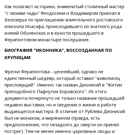
Как полагают историки, знаменитый столичный мастер
"с своими чады" Феодосием и Владимиром приехал в
Белозерье по приглашению влиятельного ростовского
епископа Иоасафа, происходившего из знатного рода
князей Оболенских и в юности прошедшего в
Ферапонтовом монастыре послушание.
БИОГРАФИЯ "ИКОННИКА", ВОССОЗДАННАЯ ПО
КРУПИЦАМ
Фрески Ферапонтова - ценнейший, однако не
единственный шедевр, который оставил "живописец
пресловущий". Именно так назван Дионисий в "Житии
преподобного Пафнутия Боровского". Из этого
документа почерпнуто не только название прошедшей
недавно выставки, но и сведения о жизни и работе
выдающегося мастера. В отличие от Рублева Дионисий
был не монахом, а мирянином (правда, есть
предположение, что незадолго до смерти он принял
постриг). Тем не менее именно церковные своды и