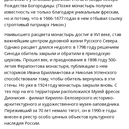
Рождества Богородицы. (Позже монастырь получил
известность не только благодаря уникальным фрескам,
но и потому, что в 1666-1677 годах в нем отбывал ссылку
строптивый патриарх Никон.)
Наивысшего расцвета монастырь достиг в XVI веке, став
важнейшим центром духовной жизни Русского Севера.
Однако расцвет длился недолго: в 1798 году решением
Синода обитель закрыли и обратили в приходскую
церковь. Прошел век, и празднование в 1898 году 500-
летия Ферапонтова монастыря, публикации о нем
историков Ивана Бриллиантова и Николая Успенского
способствовали тому, чтобы обитель вернулась в эти
стены. Но уже в 1924 году монастырь закрыли вновь. С
тех пор на его территории расположился Музей фресок
Дионисия - филиал Кирилло-Белозерского историко-
архитектурного и художественного музея-заповедника.
Переживший за 70 лет немало тягот, он в 1990-е годы
внесен в реестр особо ценных объектов культурного
наследия России.