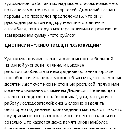
художников, работавших над иконостасом, возможно,
во главе самостоятельных артелей, Дионисий назван
первым. Это позволяет предположить, что он и
руководил работой над крупнейшим столичным
ансамблем, за которую мастера получили огромную по
тем временам сумму - "сто рублев".
ДИОНИСИЙ - "ЖИВОПИСЕЦ ПРЕСЛОВУЩИЙ"
Художника помимо таланта живописного и большой
"книжной учености" отличали высокая
работоспособность и незаурядные организаторские
способности. Иначе как можно объяснить, что на многие
десятки идет счет икон и стенных росписей, прямо или
косвенно связанных с именем Дионисия. Не знающая
аналогов плодовитость "иконника", увы, затрудняет
работу исследователей: очень сложно отделить
бесспорно подлинные произведения мастера от тех, что
ему приписывают, равно как и от тех, что созданы его
артелью. Это касается даже памятников наиболее
фундаментальных, занимающих центральное место в