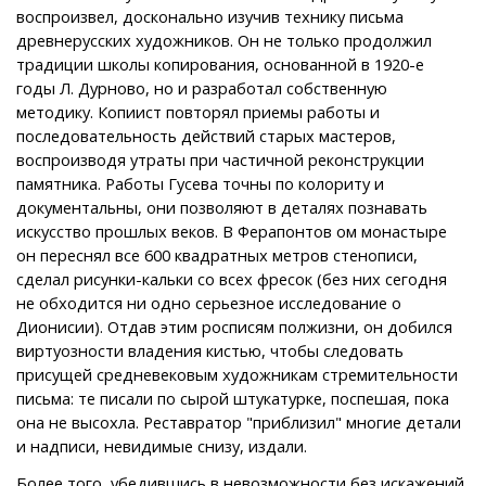
воспроизвел, досконально изучив технику письма
древнерусских художников. Он не только продолжил
традиции школы копирования, основанной в 1920-е
годы Л. Дурново, но и разработал собственную
методику. Копиист повторял приемы работы и
последовательность действий старых мастеров,
воспроизводя утраты при частичной реконструкции
памятника. Работы Гусева точны по колориту и
документальны, они позволяют в деталях познавать
искусство прошлых веков. В Ферапонтов ом монастыре
он переснял все 600 квадратных метров стенописи,
сделал рисунки-кальки со всех фресок (без них сегодня
не обходится ни одно серьезное исследование о
Дионисии). Отдав этим росписям полжизни, он добился
виртуозности владения кистью, чтобы следовать
присущей средневековым художникам стремительности
письма: те писали по сырой штукатурке, поспешая, пока
она не высохла. Реставратор "приблизил" многие детали
и надписи, невидимые снизу, издали.
Более того, убедившись в невозможности без искажений