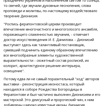
празднично убранном и наполненном светом то солнца,
то свечей, где звучали духовные песнопения, слова
проповеди и молитвы, по-настоящему воздействовало
творение Дионисия.
"Роспись ферапонтовской церкви производит
впечатление многочастного и многоголосого ансамбля,
поражающего слаженностью звучания, - отмечает
доктор искусствоведения И. Е. Данилова. - Дионисий
выступает здесь как талантливый постановщик,
сумевший подчинить единому образному впечатлению
все многообразные элементы художественной
выразительности - сюжетный состав росписей, их
колорит, архитектурное решение интерьера,
освещение".
Потому едва ли не самый поразительный "ход" авторов
выставки - реконструкция иконостаса, который
находился в соборе Рождества Богородицы в
Ферапонтове и был частично выполнен Дионисием и его
мастерской. Это деисусный и пророческий чин, к ним
добавлены широко известные иконы Дионисия