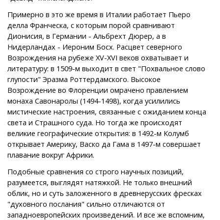
Примерно в это же время в Италии работает Пьеро
делла Франческа, с которым порой сравнивают
Дионисия, в Германии - Альбрехт Дюрер, а в
Нидерландах - Иероним Босх. Расцвет северного
Возрождения на рубеже XV-XVI веков охватывает и
литературу: в 1509-м выходит в свет "Похвальное слово
глупости" Эразма Роттердамского. Высокое
Возрождение во Флоренции омрачено правлением
монаха Савонаролы (1494-1498), когда усилились
мистические настроения, связанные с ожиданием конца
света и Страшного суда. Но тогда же происходят
великие географические открытия: в 1492-м Колумб
открывает Америку, Васко да Гама в 1497-м совершает
плавание вокруг Африки.
Подобные сравнения со строго научных позиций,
разумеется, выглядят натяжкой. Не только внешний
облик, но и суть заложенного в древнерусских фресках
"духовного послания" сильно отличаются от
западноевропейских произведений. И все же вспомним,