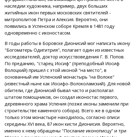
наследии художника, например, двух больших
житийных икон первых московских святителей -
митрополитов Петра и Алексия. Вероятно, они
появились в Успенском соборе Кремля в 1481 году
одновременно с иконостасом.
В годы работы в Боровске Дионисий мог написать икону
"Богоматерь Одигитрия", полагает один из известных
исследователей, доктор искусствоведения Г. В. Попов.
По преданию, "старец Иосиф" (преподобный Иосиф
Волоцкий) пришел с этой иконой "на место", в
основанный им Успенский монастырь "на Волоке"
(известный ныне как Иосифо-Волоколамский). Для новой
обители, где Дионисий бывал часто и располагал
штатом помощников, он создал иконостас первого,
деревянного храма Успения (позже иконы заменили при
строительстве каменного собора). Всего же в одном
только этом монастыре находилось, согласно описи
середины XVI века, 87 икон кисти Дионисия. Вероятно,
именно к нему обращены "Послание иконописцу" и три