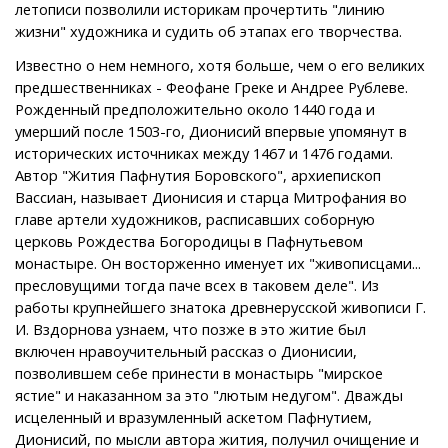
летописи позволили историкам прочертить "линию
жизни" художника и судить об этапах его творчества.
Известно о нем немного, хотя больше, чем о его великих
предшественниках - Феофане Греке и Андрее Рублеве.
Рожденный предположительно около 1440 года и
умерший после 1503-го, Дионисий впервые упомянут в
исторических источниках между 1467 и 1476 годами.
Автор "Жития Пафнутия Боровского", архиепископ
Вассиан, называет Дионисия и старца Митрофания во
главе артели художников, расписавших соборную
церковь Рождества Богородицы в Пафнутьевом
монастыре. Он восторженно именует их "живописцами...
пресловущими тогда паче всех в таковем деле". Из
работы крупнейшего знатока древнерусской живописи Г.
И. Вздорнова узнаем, что позже в это житие был
включен нравоучительный рассказ о Дионисии,
позволившем себе принести в монастырь "мирское
ястие" и наказанном за это "лютым недугом". Дважды
исцеленный и вразумленный аскетом Пафнутием,
Дионисий, по мысли автора жития, получил очищение и