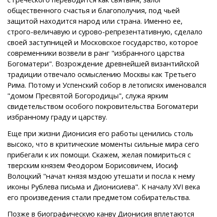
общественного счастья и благополучия, под чьей
защитой находится народ или страна. Именно ее,
строго-величавую и сурово-репрезентативную, сделало
своей заступницей и Московское государство, которое
современники возвели в ранг "избранного царства
Богоматери". Возрождение древнейшей византийской
традиции отвечало осмыслению Москвы как Третьего
Рима. Потому и Успенский собор в летописях именовался
"домом Пресвятой Богородицы", служа ярким
свидетельством особого покровительства Богоматери
избранному граду и царству.
Еще при жизни Дионисия его работы ценились столь
высоко, что в критические моменты сильные мира сего
прибегали к их помощи. Скажем, желая помириться с
тверским князем Феодором Борисовичем, Иосиф
Волоцкий "начат князя мздою утешати и посла к нему
иконы Рублева письма и Дионисиева". К началу XVI века
его произведения стали предметом собирательства.
Позже в биографическую канву Дионисия вплетаются