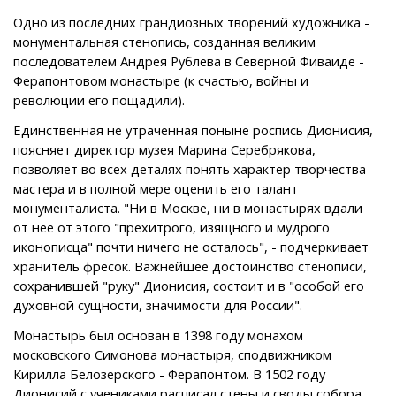
Одно из последних грандиозных творений художника -
монументальная стенопись, созданная великим
последователем Андрея Рублева в Северной Фиваиде -
Ферапонтовом монастыре (к счастью, войны и
революции его пощадили).
Единственная не утраченная поныне роспись Дионисия,
поясняет директор музея Марина Серебрякова,
позволяет во всех деталях понять характер творчества
мастера и в полной мере оценить его талант
монументалиста. "Ни в Москве, ни в монастырях вдали
от нее от этого "прехитрого, изящного и мудрого
иконописца" почти ничего не осталось", - подчеркивает
хранитель фресок. Важнейшее достоинство стенописи,
сохранившей "руку" Дионисия, состоит и в "особой его
духовной сущности, значимости для России".
Монастырь был основан в 1398 году монахом
московского Симонова монастыря, сподвижником
Кирилла Белозерского - Ферапонтом. В 1502 году
Дионисий с учениками расписал стены и своды собора