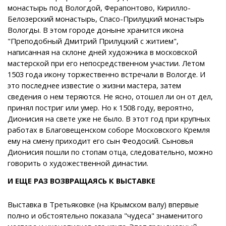
монастырь под Вологдой, Ферапонтово, Кирилло-
Белозерский монастырь, Спасо-Прилуцкий монастырь
Вологды. В этом городе доныне хранится икона
"Преподобный Дмитрий Прилуцкий с житием",
написанная на склоне дней художника в московской
мастерской при его непосредственном участии. Летом
1503 года икону торжественно встречали в Вологде. И
это последнее известие о жизни мастера, затем
сведения о нем теряются. Не ясно, отошел ли он от дел,
принял постриг или умер. Но к 1508 году, вероятно,
Дионисия на свете уже не было. В этот год при крупных
работах в Благовещенском соборе Московского Кремля
ему на смену приходит его сын Феодосий. Cыновья
Дионисия пошли по стопам отца, следовательно, можно
говорить о художественной династии.
И ЕЩЕ РАЗ ВОЗВРАЩАЯСЬ К ВЫСТАВКЕ
Выставка в Третьяковке (на Крымском валу) впервые
полно и обстоятельно показала "чудеса" знаменитого