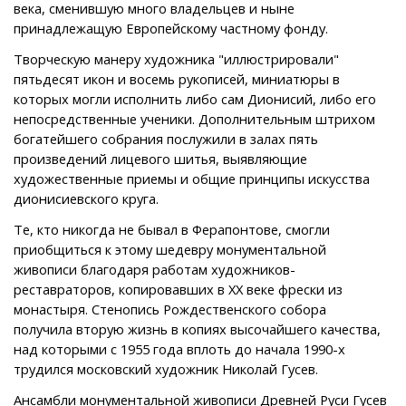
века, сменившую много владельцев и ныне
принадлежащую Европейскому частному фонду.
Творческую манеру художника "иллюстрировали"
пятьдесят икон и восемь рукописей, миниатюры в
которых могли исполнить либо сам Дионисий, либо его
непосредственные ученики. Дополнительным штрихом
богатейшего собрания послужили в залах пять
произведений лицевого шитья, выявляющие
художественные приемы и общие принципы искусства
дионисиевского круга.
Те, кто никогда не бывал в Ферапонтове, смогли
приобщиться к этому шедевру монументальной
живописи благодаря работам художников-
реставраторов, копировавших в ХХ веке фрески из
монастыря. Стенопись Рождественского собора
получила вторую жизнь в копиях высочайшего качества,
над которыми с 1955 года вплоть до начала 1990-х
трудился московский художник Николай Гусев.
Ансамбли монументальной живописи Древней Руси Гусев