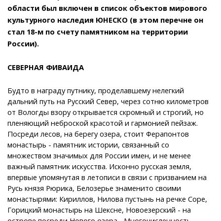
области был включен в список объектов мирового
культурного наследия ЮНЕСКО (в этом перечне он
стал 18-м по счету памятником на территории
России).
СЕВЕРНАЯ ФИВАИДА
Будто в награду путнику, проделавшему нелегкий
дальний путь на Русский Север, через сотню километров
от Вологды взору открывается скромный и строгий, но
пленяющий неброской красотой и гармонией пейзаж.
Посреди лесов, на берегу озера, стоит Ферапонтов
монастырь - памятник истории, связанный со
множеством значимых для России имен, и не менее
важный памятник искусства. Исконно русская земля,
впервые упомянутая в летописи в связи с призванием на
Русь князя Рюрика, Белозерье знаменито своими
монастырями: Кириллов, Нилова пустынь на речке Соре,
Горицкий монастырь на Шексне, Новоезерский - на
острове посреди Нового озера... Многочисленность