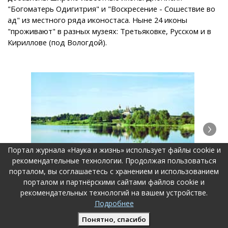
"Богоматерь Одигитрия" и "Воскресение - Сошествие во
ад" из местного ряда иконостаса. Ныне 24 иконы
"проживают" в разных музеях: Третьяковке, Русском и в
Кириллове (под Вологдой).
Портал журнала «Наука и жизнь» использует файлы cookie и
рекомендательные технологии. Продолжая пользоваться
порталом, вы соглашаетесь с хранением и использованием
порталом и партнёрскими сайтами файлов cookie и
рекомендательных технологий на вашем устройстве.
Подробнее
Один из древнейших в России монастырей - Ферапонтов -
Со
сохранился до наших дней.
пр
Понятно, спасибо
вс