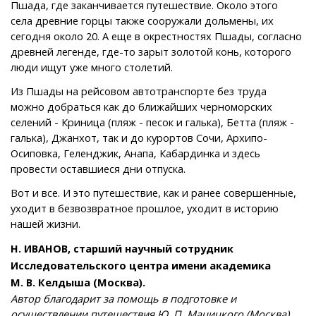
Пшада, где заканчивается путешествие. Около этого
села древние горцы также сооружали дольмены, их
сегодня около 20. А еще в окрестностях Пшады, согласно
древней легенде, где-то зарыт золотой конь, которого
люди ищут уже много столетий.
Из Пшады на рейсовом автотранспорте без труда
можно добраться как до ближайших черноморских
селений - Криница (пляж - песок и галька), Бетта (пляж -
галька), Джанхот, так и до курортов Сочи, Архипо-
Осиповка, Геленджик, Анапа, Кабардинка и здесь
провести оставшиеся дни отпуска.
Вот и все. И это путешествие, как и ранее совершенные,
уходит в безвозвратное прошлое, уходит в историю
нашей жизни.
Н. ИВАНОВ, старший научный сотрудник
Исследовательского центра имени академика
М. В. Келдыша (Москва).
Автор благодарит за помощь в подготовке и
осуществлении путешествия Ю. П. Мацицкого (Москва),