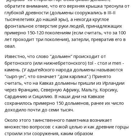
обратите внимание, что его верхняя крышка треснула от
глубокой древности (дольмены сооружались в III-II
тысячелетиях до нашей эры), а некогда круглое
фронтальное отверстие руки людей, принадлежащих
примерно 150-120 поколениям (если считать, что за 100
лет проходит три поколения), затерли, превратив его в
овал.
Известно, что слово "дольмен" происходит от
бретонского (или нижнебретонского) tol - стол и men -
камень. (У адыгейского народа дольмены называются
"сырп-ун", что означает "дом карлика".) Принято
считать, что на Кавказ дольмены пришли из Ирландии
через Францию, Северную Африку, Мальту, Корсику,
Сардинию и Сицилию. В наши дни на Кавказе
сохранилось примерно 150 дольменов, ранее их число
доходило почти до семи тысяч.
Около этого таинственного памятника возникает
множество вопросов: с какой целью и как древние горцы
строили эти сооружения, каким образом