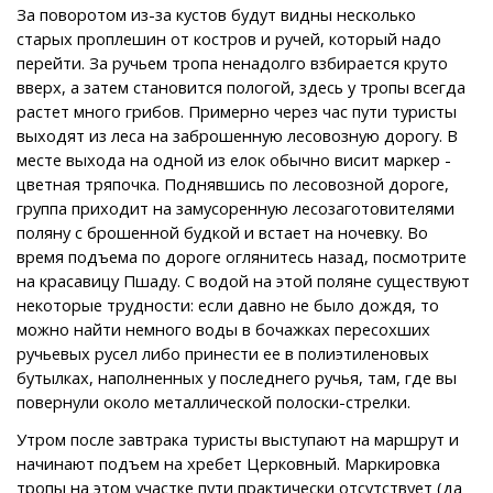
За поворотом из-за кустов будут видны несколько
старых проплешин от костров и ручей, который надо
перейти. За ручьем тропа ненадолго взбирается круто
вверх, а затем становится пологой, здесь у тропы всегда
растет много грибов. Примерно через час пути туристы
выходят из леса на заброшенную лесовозную дорогу. В
месте выхода на одной из елок обычно висит маркер -
цветная тряпочка. Поднявшись по лесовозной дороге,
группа приходит на замусоренную лесозаготовителями
поляну с брошенной будкой и встает на ночевку. Во
время подъема по дороге оглянитесь назад, посмотрите
на красавицу Пшаду. С водой на этой поляне существуют
некоторые трудности: если давно не было дождя, то
можно найти немного воды в бочажках пересохших
ручьевых русел либо принести ее в полиэтиленовых
бутылках, наполненных у последнего ручья, там, где вы
повернули около металлической полоски-стрелки.
Утром после завтрака туристы выступают на маршрут и
начинают подъем на хребет Церковный. Маркировка
тропы на этом участке пути практически отсутствует (да