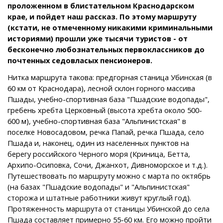
проложенном в блистательном Краснодарском
крае, и пойдет наш рассказ. По этому маршруту
(кстати, не отмеченному никакими криминальными
историями) прошли уже тысячи туристов - от
бесконечно любознательных первоклассников до
почтенных седовласых пенсионеров.
Нитка маршрута такова: предгорная станица Убинская (в
60 км от Краснодара), лесной склон горного массива
Пшады, учебно-спортивная база "Пшадские водопады",
гребень хребта Церковный (высота хребта около 500-
600 м), учебно-спортивная база "Альпинистская" в
поселке Новосадовом, речка Папай, речка Пшада, село
Пшада и, наконец, один из населенных пунктов на
берегу российского Черного моря (Криница, Бетта,
Архипо-Осиповка, Сочи, Джанхот, Дивноморское и т.д.).
Путешествовать по маршруту можно с марта по октябрь
(на базах "Пшадские водопады" и "Альпинистская"
сторожа и штатные работники живут круглый год).
Протяженность маршрута от станицы Убинской до села
Пшада составляет примерно 55-60 км. Его можно пройти