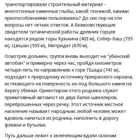
транспортировали строительный материал -
многотонные каменные глыбы, какой техникой, какими
приспособлениями пользовались? До сих пор на эти
вопросы нет четких ответов. А безмолвствующие
свидетели титанической работы древних горцев
находятся рядом:
горы Кузькина (403 м), Собер-Баш (735
м), Шишан (555 м), Митридат (670 м).
Осмотрев дольмен, группа вновь выходит на "убинский
автобан" и примерно через час, пройдя километров
четыре-пять по направлению к горе Пшада (741 м),
подходит к природному источнику прекрасного нарзана,
истекающего на поверхность из-под большого камня на
берегу Убинки. Ориентиром этого родника служит
примитивный автомост из двух балок-швеллеров,
переброшенных через речку. Этот источник местное
население называет народным: любой человек может
вдоволь напиться из родника, наполнить в дорогу
фляжки и бутылки.
Путь дальше лежит к зеленеющим вдали склонам