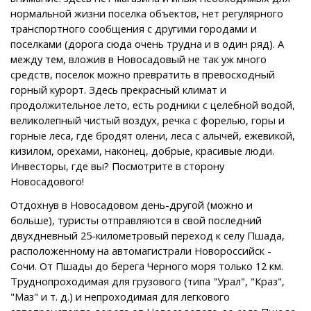
нормальной жизни поселка объектов, нет регулярного
транспортного сообщения с другими городами и
поселками (дорога сюда очень трудна и в один ряд). А
между тем, вложив в Новосадовый не так уж много
средств, поселок можно превратить в превосходный
горный курорт. Здесь прекрасный климат и
продолжительное лето, есть родники с целебной водой,
великолепный чистый воздух, речка с форелью, горы и
горные леса, где бродят олени, леса с алычей, ежевикой,
кизилом, орехами, наконец, добрые, красивые люди.
Инвесторы, где вы? Посмотрите в сторону
Новосадового!
Отдохнув в Новосадовом день-другой (можно и
больше), туристы отправляются в свой последний
двухдневный 25-килoмeтpoвый переход к селу Пшада,
расположенному на автомагистрали Новороссийск -
Сочи. От Пшады до берега Черного моря только 12 км.
Труднопроходимая для грузового (типа "Урал", "Краз",
"Маз" и т. д.) и непроходимая для легкового