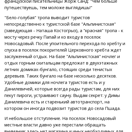
французской писательницы Жорж Санд: "Чем больше
путешествуешь, тем моложе выглядишь!"
"Бело-голубая" тропа выводит туристов
непосредственно к туристской базе "Альпинистская"
(заведующая - Наташа Костогрыз), а "красная" тропа - к
мосту через речку Папай и ко входу в поселок
Новосадовый. После упоительного перехода по хребту и
спуска в поселок покорителей Церковного хребта ждет
заслуженный отдых. На базе "Альпинистская" ночлег и
отдых горным скитальцам предложат в двухэтажных
летних домиках-бунгало, стоящих среди тенистых
деревьев. Таких бунгало на базе несколько десятков.
Удобные домики для ночлега туристов есть и у
Данилевичей, которые всегда рады туристам, для них
пекут пироги, устраивают сауну. Выдам секрет: у Димы
Данилевича есть и старенький автотранспорт, на
котором он иногда подвозит туристов до села Пшада.
И небольшое отступление. На поселок Новосадовый
местные власти давно уже перестали обращать
внимание: здесь нет магазина и иных необходимых для