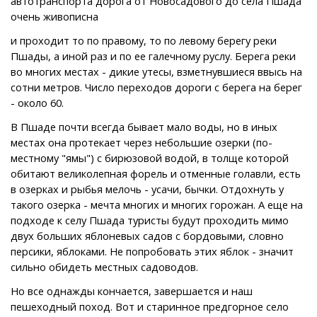
автотранспорта дорога от Новосадового до села Пшада
очень живописна
и проходит то по правому, то по левому берегу реки
Пшады, а иной раз и по ее галечному руслу. Берега реки
во многих местах - дикие утесы, взметнувшиеся ввысь на
сотни метров. Число переходов дороги с берега на берег
- около 60.
В Пшаде почти всегда бывает мало воды, но в иных
местах она протекает через небольшие озерки (по-
местному "ямы") с бирюзовой водой, в толще которой
обитают великолепная форель и отменные голавли, есть
в озерках и рыбья мелочь - усачи, бычки. Отдохнуть у
такого озерка - мечта многих и многих горожан. А еще на
подходе к селу Пшада туристы будут проходить мимо
двух больших яблоневых садов с бордовыми, словно
персики, яблоками. Не попробовать этих яблок - значит
сильно обидеть местных садоводов.
Но все однажды кончается, завершается и наш
пешеходный поход. Вот и старинное предгорное село