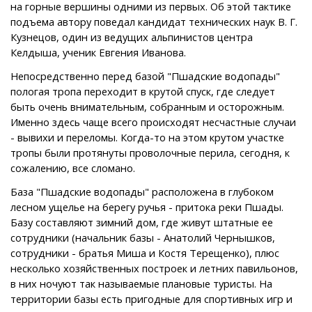
на горные вершины одними из первых. Об этой тактике
подъема автору поведал кандидат технических наук В. Г.
Кузнецов, один из ведущих альпинистов центра
Келдыша, ученик Eвгения Ивaнoвa.
Heпocpeдcтвeннo перед базой "Пшадские водопады"
пологая тропа переходит в крутой спуск, где следует
быть очень внимательным, собранным и осторожным.
Именно здесь чаще всего происходят несчастные случаи
- вывихи и переломы. Когда-то на этом крутом участке
тропы были протянуты проволочные перила, сегодня, к
сожалению, все сломано.
База "Пшадские водопады" расположена в глубоком
лесном ущелье на берегу ручья - притока реки Пшады.
Базу составляют зимний дом, где живут штатные ее
сотрудники (начальник базы - Анатолий Чернышков,
сотрудники - братья Миша и Костя Терещенко), плюс
несколько хозяйственных построек и летних павильонов,
в них ночуют так называемые плановые туристы. На
территории базы есть пригодные для спортивных игр и