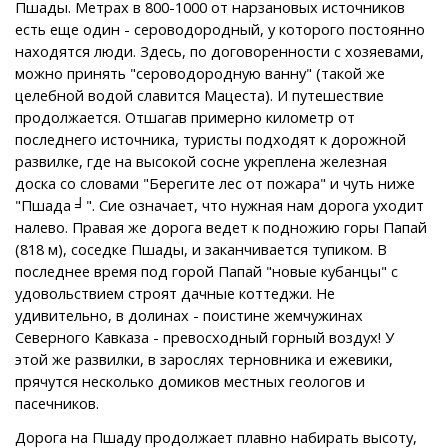
Пшады. Метрах в 800-1000 от нарзановых источников
есть еще один - сероводородный, у которого постоянно
находятся люди. Здесь, по договоренности с хозяевами,
можно принять "сероводородную ванну" (такой же
целебной водой славится Мацеста). И путешествие
продолжается. Отшагав примерно километр от
последнего источника, туристы подходят к дорожной
развилке, где на высокой сосне укреплена железная
доска со словами "Берегите лес от пожара" и чуть ниже
"Пшада ╛". Сие означает, что нужная нам дорога уходит
налево. Правая же дорога ведет к подножию горы Папай
(818 м), соседке Пшады, и заканчивается тупиком. В
последнее время под горой Папай "новые кубанцы" с
удовольствием строят дачные коттеджи. Не
удивительно, в долинах - поистине жемчужинах
Северного Кавказа - превосходный горный воздух! У
этой же развилки, в зарослях терновника и ежевики,
прячутся несколько домиков местных геологов и
пасечников.
Дорога на Пшаду продолжает плавно набирать высоту,