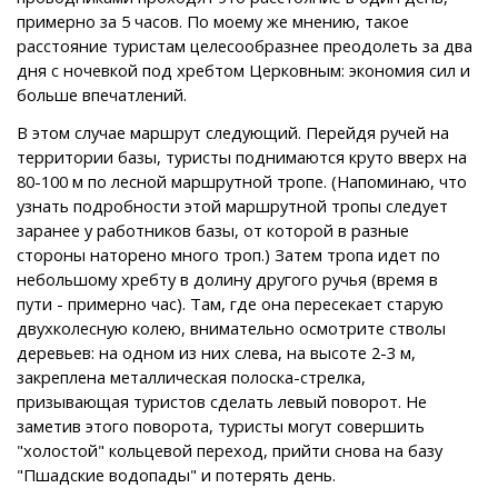
примерно за 5 часов. По моему же мнению, такое
расстояние туристам целесообразнее преодолеть за два
дня с ночевкой под хребтом Церковным: экономия сил и
больше впечатлений.
В этом случае маршрут следующий. Перейдя ручей на
территории базы, туристы поднимаются круто вверх на
80-100 м по лесной маршрутной тропе. (Напоминаю, что
узнать подробности этой маршрутной тропы следует
заранее у работников базы, от которой в разные
стороны наторено много троп.) Затем тропа идет по
небольшому xpeбту в долину другого ручья (время в
пути - примерно час). Там, где она пересекает старую
двухколесную колею, внимательно осмотрите стволы
деревьев: на одном из них слева, на высоте 2-3 м,
закреплена металлическая полоска-стрелка,
призывающая туристов сделать левый поворот. Не
заметив этого поворота, туристы могут совершить
"холостой" кольцевой переход, прийти снова на базу
"Пшадские водопады" и потерять день.