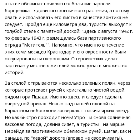
а на ее обочинах появляются большие заросли
борщевика - ядовитого зонтичного растения, а потому
рвать и использовать его листья в качестве зонтика не
следует. Пройдя еще километра два, туристы выходят к
голубой стеле с памятной доской: "Здесь с августа 1942 г.
по февраль 1943 г. размещалась база партизанского
отряда "Мститель"". Напомню, что именно в течение
этих семи месяцев Краснодар и его окрестности были
оккупированы гитлеровцами. О героических делах
партизан у местных жителей можно узнать множество
историй.
За стелой открываются несколько зеленых полян, через
которые протекает ручей с кристально чистой водой,
рядом гора Пшада. Именно здесь и следует сделать
очередной привал. Ночью над вашей головой на
бархатном небосклоне засверкают тысячи ярких звезд.
Но как быстро проходит ночь! Утро - и снова солнечная
ласковая погода, долина сияет, а туристы - на марше.
Перейдя за партизанским обелиском ручей, шагая, как и
раньше, по "левой" дороге (вправо не сворачивать!),