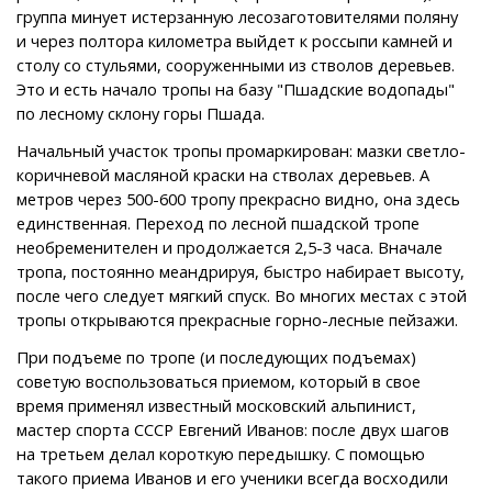
группа минует истерзанную лесозаготовителями поляну
и через полтора километра выйдет к россыпи камней и
столу со стульями, сооруженными из стволов деревьев.
Это и есть начало тропы на базу "Пшадские водопады"
по лесному склону горы Пшада.
Начальный участок тропы промаркирован: мазки светло-
коричневой масляной краски на стволах деревьев. А
метров через 500-600 тропу прекрасно видно, она здесь
единственная. Переход по лесной пшадской тропе
необременителен и продолжается 2,5-3 часа. Вначале
тропа, постоянно меандрируя, быстро набирает высоту,
после чего следует мягкий спуск. Во многих местах с этой
тропы открываются прекрасные горно-лесные пейзажи.
При подъеме по тропе (и последующих подъемах)
советую воспользоваться приемом, который в свое
время применял известный московский альпинист,
мастер спорта СССР Евгений Иванов: после двух шагов
на третьем делал короткую передышку. С помощью
такого приема Иванов и его ученики всегда восходили