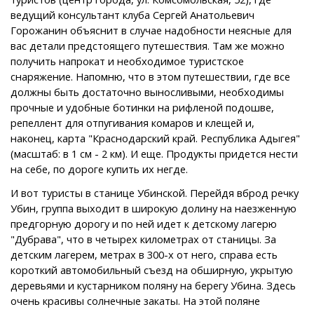
ведущий консультант клуба Сергей Анатольевич
Горожанин объяснит в случае надобности неясные для
вас детали предстоящего путешествия. Там же можно
получить напрокат и необходимое туристское
снаряжение. Напомню, что в этом путешествии, где все
должны быть достаточно выносливыми, необходимы
прочные и удобные ботинки на рифленой подошве,
репеллент для отпугивания комаров и клещей и,
наконец, карта "Краснодарский край. Республика Адыгея"
(масштаб: в 1 см - 2 км). И еще. Продукты придется нести
на себе, по дороге купить их негде.
И вот туристы в станице Убинской. Перейдя вброд речку
Убин, группа выходит в широкую долину на наезженную
предгорную дорогу и по ней идет к детскому лагерю
"Дубрава", что в четырех километрах от станицы. За
детским лагерем, метрах в 300-х от него, справа есть
короткий автомобильный съезд на обширную, укрытую
деревьями и кустарником поляну на берегу Убина. Здесь
очень красивы солнечные закаты. На этой поляне