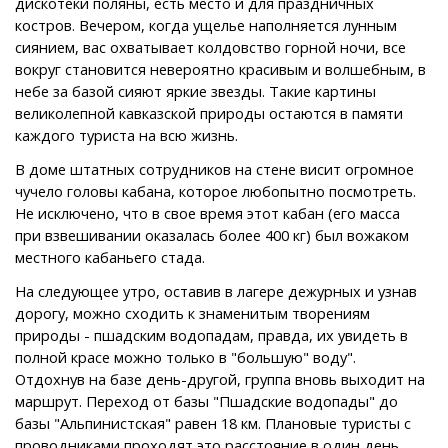
дискотеки поляны, есть место и для праздничных
костров. Вечером, когда ущелье наполняется лунным
сиянием, вас охватывает колдовство горной ночи, все
вокруг становится невероятно красивым и волшебным, в
небе за базой сияют яркие звезды. Такие картины
великолепной кавказской природы остаются в памяти
каждого туриста на всю жизнь.
В доме штатных сотрудников на стене висит огромное
чучело головы кабана, которое любопытно посмотреть.
Не исключено, что в свое время этот кабан (его масса
при взвешивании оказалась более 400 кг) был вожаком
местного кабаньего стада.
На следующее утро, оставив в лагере дежурных и узнав
дорогу, можно сходить к знаменитым творениям
природы - пшадским водопадам, правда, их увидеть в
полной красе можно только в "большую" воду".
Отдохнув на базе день-другой, группа вновь выходит на
маршрут. Переход от базы "Пшадские водопады" до
базы "Альпинистская" равен 18 км. Плановые туристы с
проводниками проходят это расстояние в один день,