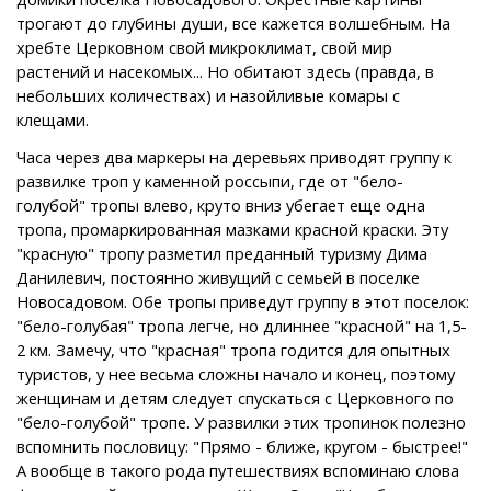
трогают до глубины души, все кажется волшебным. На
хребте Церковном свой микроклимат, свой мир
растений и насекомых... Но обитают здесь (правда, в
небольших количествах) и назойливые комары с
клещами.
Часа через два маркеры на деревьях приводят группу к
развилке троп у каменной россыпи, где от "бело-
голубой" тропы влево, круто вниз убегает еще одна
тропа, промаркированная мазками красной краски. Эту
"красную" тропу разметил преданный туризму Дима
Данилевич, постоянно живущий с семьей в поселке
Новосадовом. Обе тропы приведут группу в этот поселок:
"бело-голубая" тропа легче, но длиннее "красной" на 1,5-
2 км. Замечу, что "красная" тропа годится для опытных
туристов, у нее весьма сложны начало и конец, поэтому
женщинам и детям следует спускаться с Церковного по
"бело-голубой" тропе. У развилки этих тропинок полезно
вспомнить пословицу: "Прямо - ближе, кругом - быстрее!"
А вообще в такого рода путешествиях вспоминаю слова