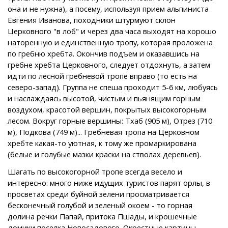
она и не нужна), а посему, используя прием альпиниста
Евгения Иванова, походники штурмуют склон
Церковного "в лоб" и через два часа выходят на хорошо
наторенную и единственную тропу, которая проложена
по гребню хребта. Окончив подъем и оказавшись на
гребне хребта Церковного, следует отдохнуть, а затем
идти по лесной гребневой тропе вправо (то есть на
северо-запад). Группа не спеша проходит 5-6 км, любуясь
и наслаждаясь высотой, чистым и пьянящим горным
воздухом, красотой вершин, покрытых высокогорным
лесом. Вокруг горные вершины: Тхаб (905 м), Отрез (710
м), Подкова (749 м)... Гребневая тропа на Церковном
хребте какая-то уютная, к тому же промаркирована
(белые и голубые мазки краски на стволах деревьев).
Шагать по высокогорной тропе всегда весело и
интересно: много ниже идущих туристов парят орлы, в
просветах среди буйной зелени просматривается
бесконечный голубой и зеленый окоем - то горная
долина речки Папай, притока Пшады, и крошечные
домики поселка Новосадового. Окрестные картины