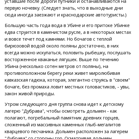
уставшие после дороги путники и останавливаются на
первую ночевку. (Следует знать, что в выходные дни
сюда иногда заезжают и краснодарские автотуристы.)
Большую часть года вода в Убине и его притоке Убинке
едва струится в каменистом русле, а в некоторых местах
и вовсе течет под камнями. Но бочагов с теплой
бирюзовой водой около поляны достаточно, в них
всегда можно искупаться, половить рыбешку, послушать
восторженное кваканье лягушек. Выше по течению
Убина (несколько сотен метров от поляны), на
противоположном берегу реки живет миролюбивая
кавказская гадюка, которая, элегантно струясь в "своем"
бочаге, без промаха ловит местных головастиков, - увы,
закон живой природы.
Утром следующего дня группа снова идет к детскому
лагерю "Дубрава", чтобы осмотреть дольмен - как
полагают, погребальный памятник древних горцев,
сложенный из массивных каменных глыб-мегалитов
кварцевого песчаника. Дольмен расположен за лагерем
"Дубрава" со стороны гор. Осматривая дольмен,