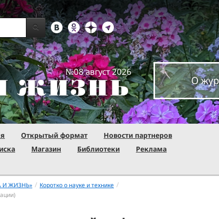
№08 август 2026
О жур
ня
Открытый формат
Новости партнеров
иска
Магазин
Библиотеки
Реклама
/
/
А И ЖИЗНЬ»
Коротко о науке и технике
ации)