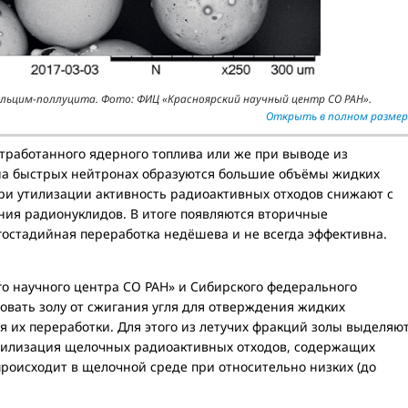
альцим-поллуцита. Фото: ФИЦ «Красноярский научный центр СО РАН».
Открыть в полном размер
тработанного ядерного топлива или же при выводе из
на быстрых нейтронах образуются большие объёмы жидких
ри утилизации активность радиоактивных отходов снижают с
ия радионуклидов. В итоге появляются вторичные
гостадийная переработка недёшева и не всегда эффективна.
о научного центра СО РАН» и Сибирского федерального
овать золу от сжигания угля для отверждения жидких
ля их переработки. Для этого из летучих фракций золы выделяю
илизация щелочных радиоактивных отходов, содержащих
роисходит в щелочной среде при относительно низких (до