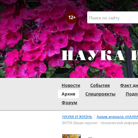
Новости
События
Факт д
Архив
Спецпроекты
Подп
Форум
/
НАУКА И ЖИЗНЬ
Архив журнала «НАУК
БНТИ (Бюро научно - технической информ