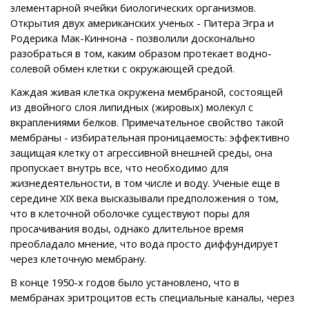
элементарной ячейки биологических организмов.
Открытия двух американских ученых - Питера Эгра и
Родерика Мак-Киннона - позволили досконально
разобраться в том, каким образом протекает водно-
солевой обмен клетки с окружающей средой.
Каждая живая клетка окружена мембраной, состоящей
из двойного слоя липидных (жировых) молекул с
вкраплениями белков. Примечательное свойство такой
мембраны - избирательная проницаемость: эффективно
защищая клетку от агрессивной внешней среды, она
пропускает внутрь все, что необходимо для
жизнедеятельности, в том числе и воду. Ученые еще в
середине XIX века высказывали предположения о том,
что в клеточной оболочке существуют поры для
просачивания воды, однако длительное время
преобладало мнение, что вода просто диффундирует
через клеточную мембрану.
В конце 1950-х годов было установлено, что в
мембранах эритроцитов есть специальные каналы, через