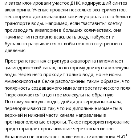
и затем клонировали участок ДНК, кодирующий синтез
аквапорина. Ученые провели несколько экспериментов,
неоспоримо доказывающих ключевую роль этого белка в
транспорте воды. Например, если "заставить" клетку
производить аквапорин в больших количествах, она
начинает интенсивно всасывать воду, набухает и
буквально разрывается от избыточного внутреннего
давления.
Пространственная структура аквапорина напоминает
цилиндрический канал, по которому движутся молекулы
воды. Через него проходит только вода, но не ионы.
Аминокислоты в белке расположены таким образом, что
полярность создаваемого ими электростатического поля
"переключается" в центре молекулы на обратную.
Поэтому молекулы воды, дойдя до середины канала,
переворачиваются так, что их дипольные моменты в
верхней и нижней части канала направлены в
противоположные стороны. Такое переориентирование
предотвращает просачивание через канал ионов.
+
Аквапорин не пропускает даже ионы гидроксония H
O
3