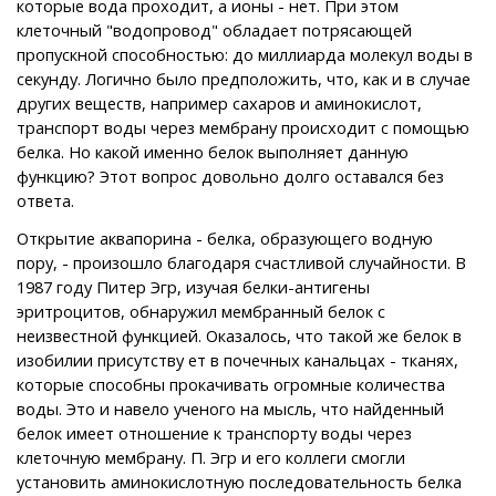
которые вода проходит, а ионы - нет. При этом
клеточный "водопровод" обладает потрясающей
пропускной способностью: до миллиарда молекул воды в
секунду. Логично было предположить, что, как и в случае
других веществ, например сахаров и аминокислот,
транспорт воды через мембрану происходит с помощью
белка. Но какой именно белок выполняет данную
функцию? Этот вопрос довольно долго оставался без
ответа.
Открытие аквапорина - белка, образующего водную
пору, - произошло благодаря счастливой случайности. В
1987 году Питер Эгр, изучая белки-антигены
эритроцитов, обнаружил мембранный белок с
неизвестной функцией. Оказалось, что такой же белок в
изобилии присутству ет в почечных канальцах - тканях,
которые способны прокачивать огромные количества
воды. Это и навело ученого на мысль, что найденный
белок имеет отношение к транспорту воды через
клеточную мембрану. П. Эгр и его коллеги смогли
установить аминокислотную последовательность белка