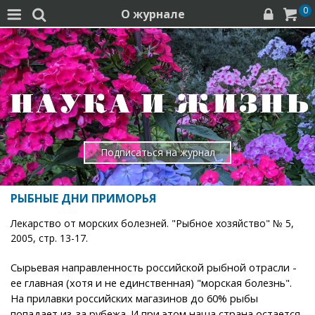
0
О журнале




Подписаться на журнал
РЫБНЫЕ ДНИ ПРИМОРЬЯ
Лекарство от морских болезней. "Рыбное хозяйство" № 5,
2005, стр. 13-17.
Сырьевая направленность российской рыбной отрасли -
ее главная (хотя и не единственная) "морская болезнь".
На прилавки российских магазинов до 60% рыбы
попадает из-за рубежа. И при этом наша страна остается