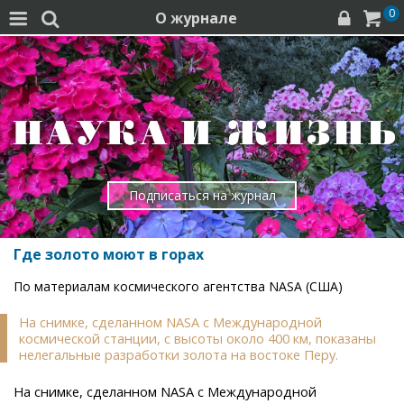
0
О журнале




Подписаться на журнал
Где золото моют в горах
По материалам космического агентства NASA (США)
На снимке, сделанном NASA с Международной
космической станции, с высоты около 400 км, показаны
нелегальные разработки золота на востоке Перу.
На снимке, сделанном NASA с Международной