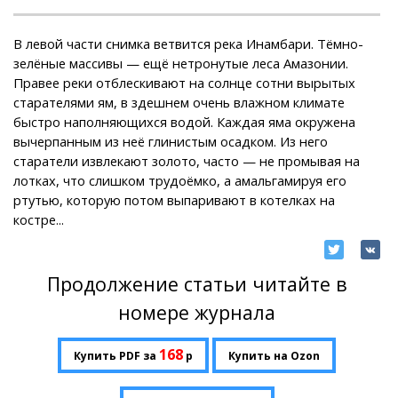
В левой части снимка ветвится река Инамбари. Тёмно-
зелёные массивы — ещё нетронутые леса Амазонии.
Правее реки отблескивают на солнце сотни вырытых
старателями ям, в здешнем очень влажном климате
быстро наполняющихся водой. Каждая яма окружена
вычерпанным из неё глинистым осадком. Из него
старатели извлекают золото, часто — не промывая на
лотках, что слишком трудоёмко, а амальгамируя его
ртутью, которую потом выпаривают в котелках на
костре...
Продолжение статьи читайте в
номере журнала
168
Купить PDF за
р
Купить на Ozon