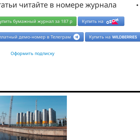
атьи читайте в номере журнала
упить бумажный журнал за
187
р
Купить на
платный демо-номер в Телеграм
Купить на
Оформить подписку