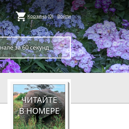
Корзина
(
0
)
Войти
нале за 60 секунд
ЧИТАЙТЕ
В НОМЕРЕ