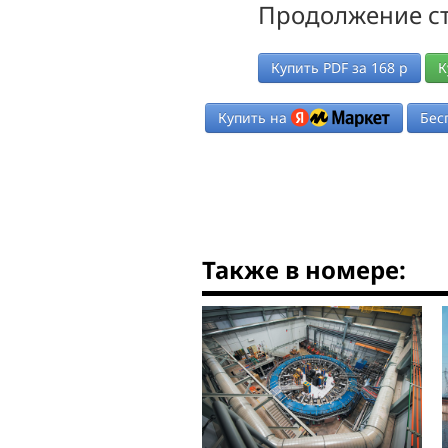
Продолжение ст
Купить PDF за
168
р
К
Купить на
Бес
Также в номере: