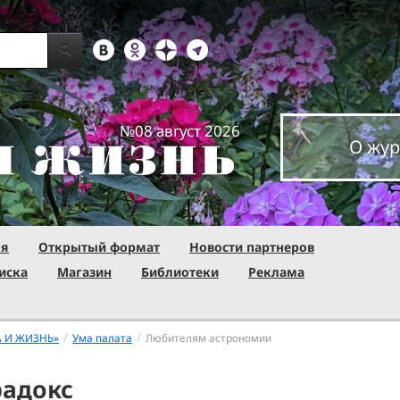
№08 август 2026
О жур
ня
Открытый формат
Новости партнеров
иска
Магазин
Библиотеки
Реклама
/
/
А И ЖИЗНЬ»
Ума палата
Любителям астрономии
радокс