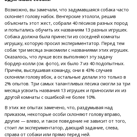
Возможно, вы замечали, что задумавшаяся собака часто
склоняет голову набок. Венгерские этологи, решив
объяснить этот жест, собрали 40 пёсиков разных пород
и попытались обучить их названиям 13 разных игрушек.
Собака должна была принести из соседней комнаты
игрушку, которую просил экспериментатор. Перед тем
собак три месяца знакомили с названиями этих игрушек.
Оказалось, что лучше всех выполняют эту задачу
бордер-колли (см. фото), их было 7 из 40 подопытных.
Причём, выслушивая команду, они в 43% случаев
склоняли голову вбок, а остальные делали это только в
2% опытов. Три самых талантливых пёсика смогли за три
месяца усвоить названия 13 игрушек и приносили их из
другой комнаты с ошибкой не более 10%.
В этих же опытах замечено, что, раздумывая над
приказом, некоторые особи склоняют голову вправо,
другие — влево, и такое поведение не зависит от того,
стоит ли экспериментатор, дающий задание, слева,
справа от собаки или прямо перед ней.