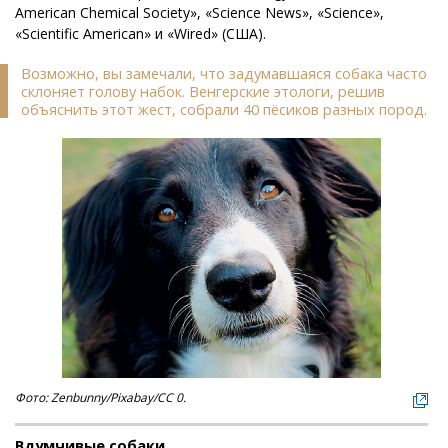
American Chemical Society», «Science News», «Science»,
«Scientific American» и «Wired» (США).
Возможно, вы замечали, что задумавшаяся собака часто
склоняет голову набок. Венгерские этологи, решив
объяснить этот жест, собрали 40 пёсиков разных пород.
Фото: Zenbunny/Pixabay/CC 0.
Вдумчивые собаки