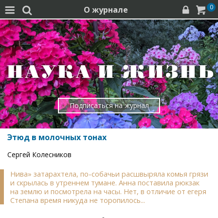
0
О журнале




Подписаться на журнал
Этюд в молочных тонах
Сергей Колесников
Нива» затарахтела, по-собачьи расшвыряла комья грязи
и скрылась в утреннем тумане. Анна поставила рюкзак
на землю и посмотрела на часы. Нет, в отличие от егеря
Степана время никуда не торопилось...