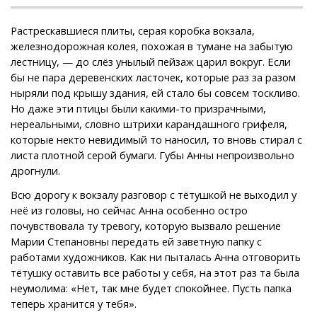
Растрескавшиеся плиты, серая коробка вокзала,
железнодорожная колея, похожая в тумане на забытую
лестницу, — до слёз унылый пейзаж царил вокруг. Если
бы не пара деревенских ласточек, которые раз за разом
ныряли под крышу здания, ей стало бы совсем тоскливо.
Но даже эти птицы были какими-то призрачными,
нереальными, словно штрихи карандашного грифеля,
которые некто невидимый то наносил, то вновь стирал с
листа плотной серой бумаги. Губы Анны непроизвольно
дрогнули.
Всю дорогу к вокзалу разговор с тётушкой не выходил у
неё из головы, но сейчас Анна особенно остро
почувствовала ту тревогу, которую вызвало решение
Марии Степановны передать ей заветную папку с
работами художников. Как ни пыталась Анна отговорить
тётушку оставить все работы у себя, на этот раз та была
неумолима: «Нет, так мне будет спокойнее. Пусть папка
теперь хранится у тебя».