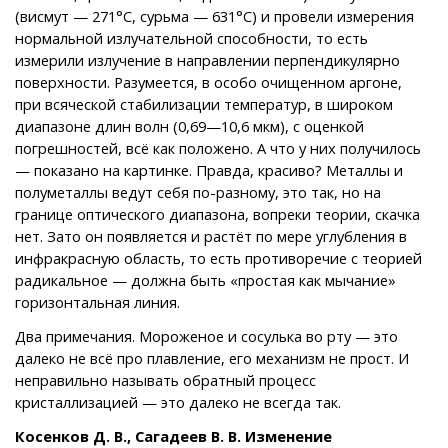
(висмут — 271°С, сурьма — 631°С) и провели измерения
нормальной излучательной способности, то есть
измерили излучение в направлении перпендикулярно
поверхности. Разумеется, в особо очищенном аргоне,
при всяческой стабилизации температур, в широком
диапазоне длин волн (0,69—10,6 мкм), с оценкой
погрешностей, всё как положено. А что у них получилось
— показано на картинке. Правда, красиво? Металлы и
полуметаллы ведут себя по-разному, это так, но на
границе оптического диапазона, вопреки теории, скачка
нет. Зато он появляется и растёт по мере углубления в
инфракрасную область, то есть противоречие с теорией
радикальное — должна быть «простая как мычание»
горизонтальная линия.
Два примечания. Мороженое и сосулька во рту — это
далеко не всё про плавление, его механизм не прост. И
неправильно называть обратный процесс
кристаллизацией — это далеко не всегда так.
Косенков Д. В., Сагадеев В. В. Изменение