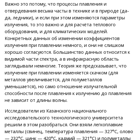
Важно это потому, что процессы плавления и
отвердевания весьма часты в технике и в природе (да-
да, ледники), и если при этом изменяются параметры
излучения, то это важно и для расчёта теплового
оборудования, и для климатических моделей.
Конкретных данных об изменении коэффициентов
излучения при плавлении немного, и они не слишком
хорошо согласуются. Большинство данных относится к
видимой части спектра, а в инфракрасную область
заглядывали немногие. Теория же предсказывает, что
излучение при плавлении изменяется скачком (для
металлов увеличивается, для полуметаллов
уменьшается), но само отношение излучательной
способности после плавления к излучению до плавления
не зависит от длины волны.
Исследователи из Казанского национального
исследовательского технологического университета
решили в этом разобраться. Они взяли легкоплавкие
металлы (свинец, температура плавления — 327°С, олово
— 232°С, цинк — 420°С, кадмий — 321°С) и полуметаллы