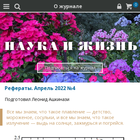
0
О журнале




Подписаться на журнал
Рефераты. Апрель 2022 №4
Подготовил Леонид Ашкинази
Все мы знаем, что такое плавление — детство,
мороженое, сосульки, и все мы знаем, что такое
излучение — выдь на солнце, зажмурься и погрейся.