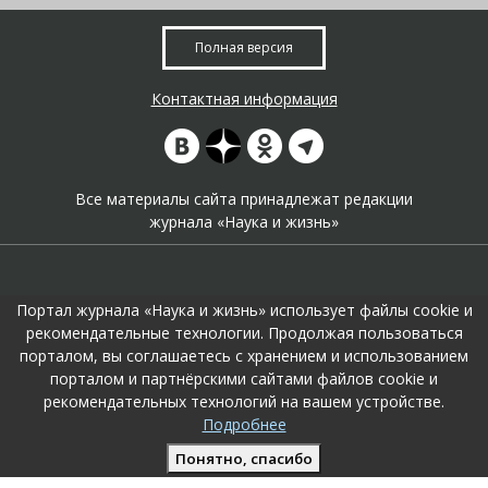
Полная версия
Контактная информация
Все материалы сайта принадлежат редакции
журнала «Наука и жизнь»
Портал журнала «Наука и жизнь» использует файлы cookie и
рекомендательные технологии. Продолжая пользоваться
порталом, вы соглашаетесь с хранением и использованием
На портале применяются
рекомендательные технологии
.
порталом и партнёрскими сайтами файлов cookie и
Продолжая пользоваться порталом вы соглашаетесь с их
рекомендательных технологий на вашем устройстве.
использоавнием.
Подробнее
Поддержка и развитие сайта –
KTC Digital Production
Понятно, спасибо