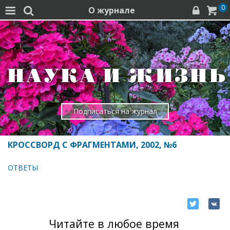
0
О журнале




Подписаться на журнал
КРОССВОРД С ФРАГМЕНТАМИ, 2002, №6
ОТВЕТЫ
Читайте в любое время