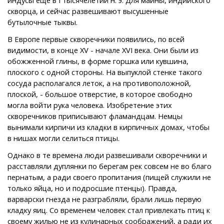
скворца, и сейчас развешивают высушенные
бутылочные тыквы.
В Европе первые скворечники появились, по всей
видимости, в конце XV - начале XVI века. Они были из
обожженной глины, в форме горшка или кувшина,
плоского с одной стороны. На выпуклой стенке такого
сосуда располагался леток, а на противоположной,
плоской, - большое отверстие, в которое свободно
могла войти рука человека. Изобретение этих
скворечников приписывают фламандцам. Немцы
вынимали кирпичи из кладки в кирпичных домах, чтобы
в нишах могли селиться птицы.
Однако в те времена люди развешивали скворечники и
расставляли дуплянки по берегам рек совсем не во благо
пернатым, а ради своего пропитания (пищей служили не
только яйца, но и подросшие птенцы). Правда,
варварски гнезда не разграбляли, брали лишь первую
кладку яиц. Со временем человек стал привлекать птиц к
своему жилью не из кулинарных соображений, а ради их