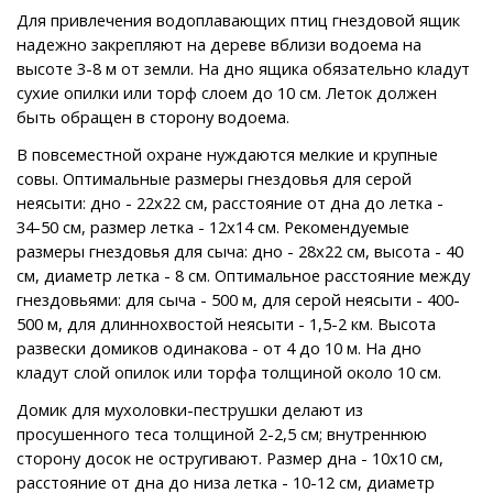
Для привлечения водоплавающих птиц гнездовой ящик
надежно закрепляют на дереве вблизи водоема на
высоте 3-8 м от земли. На дно ящика обязательно кладут
сухие опилки или торф слоем до 10 см. Леток должен
быть обращен в сторону водоема.
В повсеместной охране нуждаются мелкие и крупные
совы. Оптимальные размеры гнездовья для серой
неясыти: дно - 22х22 см, расстояние от дна до летка -
34-50 см, размер летка - 12x14 см. Рекомендуемые
размеры гнездовья для сыча: дно - 28х22 см, высота - 40
см, диаметр летка - 8 см. Оптимальное расстояние между
гнездовьями: для сыча - 500 м, для серой неясыти - 400-
500 м, для длиннохвостой неясыти - 1,5-2 км. Высота
развески домиков одинакова - от 4 до 10 м. На дно
кладут слой опилок или торфа толщиной около 10 см.
Домик для мухоловки-пеструшки делают из
просушенного теса толщиной 2-2,5 см; внутреннюю
сторону досок не остругивают. Размер дна - 10x10 см,
расстояние от дна до низа летка - 10-12 см, диаметр