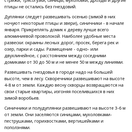
птицы не остались без гнездовий.
Дуплянки следует развешивать осенью (зимой в них
ночуют некоторые птицы и звери), синичники - в начале
января. Прикреплять домик к дереву лучше всего
алюминиевой проволокой. Наиболее удобные места
развески: окраины лесных дорог, просек, берега рек и
озер, парки и сады. Размещение - одно- или
двухлинейное, с расстоянием между соседними
домиками от 30 до 50 м и не менее 50 м между линиями.
Развешивать гнездовья в городе надо на большей
высоте, чем в лесу. Скворечники развешивают на высоте
4-8 м от земли. Каждую весну скворцы возвращаются на
свои старые квартиры, изгоняя поселившихся в них
зимой воробьев.
Синичники и полудуплянки развешивают на высоте 3-6 м
от земли. Они заселяются синицами, мухоловками-
пеструшками, горихвостками, вертишейками и
поползнями.