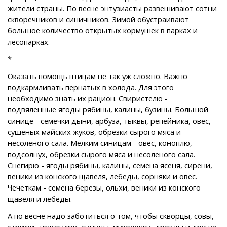
жители страны. По весне энтузиасты развешивают сотни
скворечников и синичников. Зимой обустраивают
большое количество открытых кормушек в парках и
лесопарках.
*
Оказать помощь птицам не так уж сложно. Важно
подкармливать пернатых в холода. Для этого
необходимо знать их рацион. Свиристелю -
подвяленные ягоды рябины, калины, бузины. Большой
синице - семечки дыни, арбуза, тыквы, репейника, овес,
сушеных майских жуков, обрезки сырого мяса и
несоленого сала. Мелким синицам - овес, коноплю,
подсолнух, обрезки сырого мяса и несоленого сала.
Снегирю - ягоды рябины, калины, семена ясеня, сирени,
веники из конского щавеля, лебеды, сорняки и овес.
Чечеткам - семена березы, ольхи, веники из конского
щавеля и лебеды.
А по весне надо заботиться о том, чтобы скворцы, совы,
стрижи, трясогузки, синицы, мухоловки, дрозды и другие