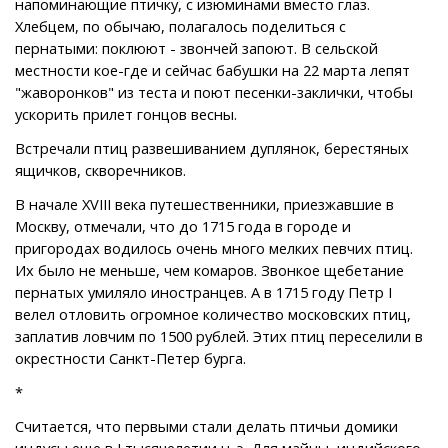
напоминающие птичку, с изюминами вместо глаз.
Хлебцем, по обычаю, полагалось поделиться с
пернатыми: поклюют - звончей запоют. В сельской
местности кое-где и сейчас бабушки на 22 марта лепят
"жаворонков" из теста и поют песенки-заклички, чтобы
ускорить прилет гонцов весны.
Встречали птиц развешиванием дуплянок, берестяных
ящичков, скворечников.
В начале XVIII века путешественники, приезжавшие в
Москву, отмечали, что до 1715 года в городе и
пригородах водилось очень много мелких певчих птиц.
Их было не меньше, чем комаров. Звонкое щебетание
пернатых умиляло иностранцев. А в 1715 году Петр I
велел отловить огромное количество московских птиц,
заплатив ловчим по 1500 рублей. Этих птиц переселили в
окрестности Санкт-Петер бурга.
*
Считается, что первыми стали делать птичьи домики
индусы еще в I тысячелетии н. э. Для майны, индийского