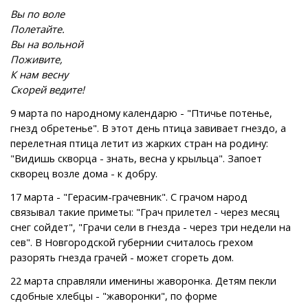
Вы по воле
Полетайте.
Вы на вольной
Поживите,
К нам весну
Скорей ведите!
9 марта по народному календарю - "Птичье потенье,
гнезд обретенье". В этот день птица завивает гнездо, а
перелетная птица летит из жарких стран на родину:
"Видишь скворца - знать, весна у крыльца". Запоет
скворец возле дома - к добру.
17 марта - "Герасим-грачевник". С грачом народ
связывал такие приметы: "Грач прилетел - через месяц
снег сойдет", "Грачи сели в гнезда - через три недели на
сев". В Новгородской губернии считалось грехом
разорять гнезда грачей - может сгореть дом.
22 марта справляли именины жаворонка. Детям пекли
сдобные хлебцы - "жаворонки", по форме