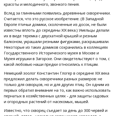
красоты и мелодичного, звонкого пения.
Вслед за глиняными появились деревянные скворечники.
Считается, что это русское изобретение. (В Западной
Европе птичьи домики, сколоченные из досок, не были
известны вплоть до середины XIX века.) Умельцы делали
их в виде теремка с двускатной крышей и резным
балконом, украшали резными фигурками, раскрашивали.
Некоторые из таких домиков сохранились в коллекциях
Государственного Исторического музея в Москве и
Музея игрушки в Загорске. Они свидетельствуют о том, с
какой любовью наши предки относились к птицам.
Немецкий зоолог Константин Глогер в середине XIX века
предложил делать скворечники разных размеров: не
только для скворцов, но и для других птиц. Он одним из
первых обратил внимание на то, как важно использовать
пернатых в хозяйственных целях - для защиты садовых
и огородных растений от насекомых, мышей.
Известно, что скворец съедает за день до 300 червей и
слизней, дятел - несколько сотен жуков-короедов, а