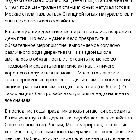
С 1934 года Центральная станция юных натуралистов в
Москве стала называться Станцией юных натуралистов и
опытников сельского хозяйства.
В последующие десятилетия не раз пытались возродить
День птиц. Но если нужное дело превратить в
обязательное мероприятие, выполняемое согласно
различного рода директивам - а каждой школе
вменялось в обязанность изготовить не менее 20
гнездовий и создать юннатские активы, - ничего
хорошего получиться не может. Мало что давали и
кратковременные призывы к единичным экологическим
акциям, рассчитанным на один-два года (не более). О
таких акциях быстро забывают, и опять надо начинать
все сначала.
В последние годы праздник вновь пытаются возродить.
В нем участвуют Федеральная служба лесного хозяйства,
Союз охраны птиц России, Москомприрода, школьные
лесничества, станции юных натуралистов, экологические
центры, библиотеки, детские сады, семьи и отдельные