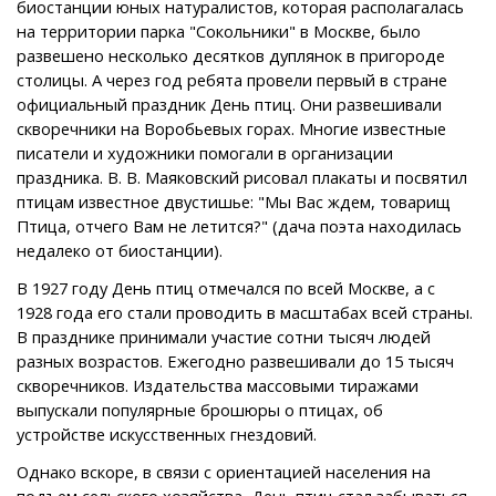
биостанции юных натуралистов, которая располагалась
на территории парка "Сокольники" в Москве, было
развешено несколько десятков дуплянок в пригороде
столицы. А через год ребята провели первый в стране
официальный праздник День птиц. Они развешивали
скворечники на Воробьевых горах. Многие известные
писатели и художники помогали в организации
праздника. В. В. Маяковский рисовал плакаты и посвятил
птицам известное двустишье: "Мы Вас ждем, товарищ
Птица, отчего Вам не летится?" (дача поэта находилась
недалеко от биостанции).
В 1927 году День птиц отмечался по всей Москве, а с
1928 года его стали проводить в масштабах всей страны.
В празднике принимали участие сотни тысяч людей
разных возрастов. Ежегодно развешивали до 15 тысяч
скворечников. Издательства массовыми тиражами
выпускали популярные брошюры о птицах, об
устройстве искусственных гнездовий.
Однако вскоре, в связи с ориентацией населения на
подъем сельского хозяйства, День птиц стал забываться.