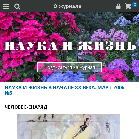
0
О журнале




Подписаться на журнал
НАУКА И ЖИЗНЬ В НАЧАЛЕ XX ВЕКА. МАРТ 2006
№3
ЧЕЛОВЕК-СНАРЯД