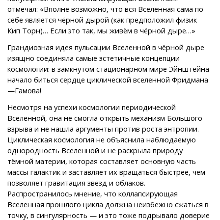
отмечал: «Вполне возможно, что вся Вселенная сама по
себе является чёрной дырой (как предположил физик
Кип Торн)… Если это так, мы живём в чёрной дыре…»
Грандиозная идея пульсации Вселенной в чёрной дыре
изящно соединяла самые эстетичные концепции
космологии: в замкнутом стационарном мире Эйнштейна
начало биться сердце циклической вселенной Фридмана
—Гамова!
Несмотря на успехи космологии периодической
Вселенной, она не смогла открыть механизм Большого
взрыва и не нашла аргументы против роста энтропии.
Циклическая космология не объяснила наблюдаемую
однородность Вселенной и не раскрыла природу
тёмной материи, которая составляет основную часть
массы галактик и заставляет их вращаться быстрее, чем
позволяет гравитация звёзд и облаков.
Распространилось мнение, что коллапсирующая
Вселенная прошлого цикла должна неизбежно сжаться в
точку, в сингулярность — и это тоже подрывало доверие