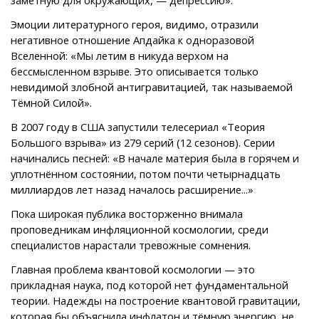
Эмоции литературного героя, видимо, отразили
негативное отношение Апдайка к одноразовой
Вселенной: «Мы летим в никуда верхом на
бессмысленном взрыве. Это описывается только
невидимой злобной антигравитацией, так называемой
Тёмной Силой».
В 2007 году в США запустили телесериал «Теория
Большого взрыва» из 279 серий (12 сезонов). Серии
начинались песней: «В начале материя была в горячем и
уплотнённом состоянии, потом почти четырнадцать
миллиардов лет назад началось расширение...»
Пока широкая публика восторженно внимала
проповедникам инфляционной космологии, среди
специалистов нарастали тревожные сомнения.
Главная проблема квантовой космологии — это
прикладная наука, под которой нет фундаментальной
теории. Надежды на построение квантовой гравитации,
которая бы объяснила инфлатон и тёмную энергию, не