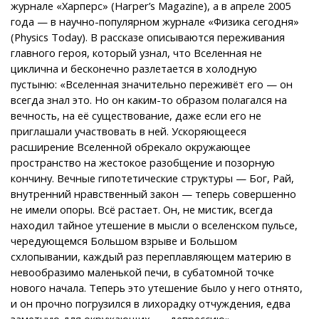
журнале «Харперс» (Harper’s Magazine), а в апреле 2005
года — в научно-популярном журнале «Физика сегодня»
(Physics Today). В рассказе описываются переживания
главного героя, который узнал, что Вселенная не
циклична и бесконечно разлетается в холодную
пустыню: «Вселенная значительно переживёт его — он
всегда знал это. Но он каким-то образом полагался на
вечность, на её существование, даже если его не
приглашали участвовать в ней. Ускоряющееся
расширение Вселенной обрекало окружающее
пространство на жестокое разобщение и позорную
кончину. Вечные гипотетические структуры — Бог, Рай,
внутренний нравственный закон — теперь совершенно
не имели опоры. Всё растает. Он, не мистик, всегда
находил тайное утешение в мысли о вселенском пульсе,
чередующемся Большом взрыве и Большом
схлопывании, каждый раз переплавляющем материю в
невообразимо маленькой печи, в субатомной точке
нового начала. Теперь это утешение было у него отнято,
и он прочно погрузился в лихорадку отчуждения, едва
заметную для окружающих, — депрессию».