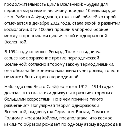
продолжительность цикла Вселенной: «Будем для
периода мира иметь величину порядка 10 миллиардов
лет». Работа А. Фридмана, столетний юбилей которой
отмечается в декабре 2022 года, стала вехой в развитии
космологии. Эти 100 лет прошли в упорной борьбе
между сторонниками циклической и одноразовой
Вселенной.
В 1934 году космолог Ричард Толмен выдвинул
серьёзное возражение против периодической
Вселенной: согласно второму закону термодинамики,
она обязана бесконечно накапливать энтропию, то есть
не может быть строго периодичной.
Наблюдатель Весто Слайфер ещё в 1912—1914 годах
доказал, что галактики движутся в разные стороны с
большими скоростями. Но в чём причина такого
разбегания? Популярная теория одноразовой
Вселенной, выдвинутая Германом Бонди, Томасом
Голдом и Фредом Хойлом, предполагала, что космос
каким-то образом рождает по одному атому водорода в