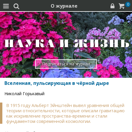
0
О журнале




Подписаться на журнал
Вселенная, пульсирующая в чёрной дыре
Николай Горькавый
В 1915 году Альберт Эйнштейн вывел уравнения общей
теории относительности, которые описали гравитацию
как искривление пространства-времени и стали
фундаментом современной космологии.