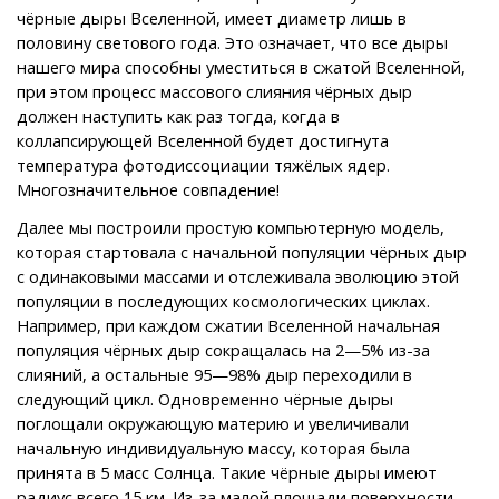
чёрные дыры Вселенной, имеет диаметр лишь в
половину светового года. Это означает, что все дыры
нашего мира способны уместиться в сжатой Вселенной,
при этом процесс массового слияния чёрных дыр
должен наступить как раз тогда, когда в
коллапсирующей Вселенной будет достигнута
температура фотодиссоциации тяжёлых ядер.
Многозначительное совпадение!
Далее мы построили простую компьютерную модель,
которая стартовала с начальной популяции чёрных дыр
с одинаковыми массами и отслеживала эволюцию этой
популяции в последующих космологических циклах.
Например, при каждом сжатии Вселенной начальная
популяция чёрных дыр сокращалась на 2—5% из-за
слияний, а остальные 95—98% дыр переходили в
следующий цикл. Одновременно чёрные дыры
поглощали окружающую материю и увеличивали
начальную индивидуальную массу, которая была
принята в 5 масс Солнца. Такие чёрные дыры имеют
радиус всего 15 км. Из-за малой площади поверхности