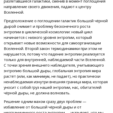
разлетавшиеся галактики, сменив в момент поглощения
направление своего движения, падают к центру
Вселенной.
Предположение о поглощении галактик большой чёрной
дырой снимает и проблему бесконечного роста
энтропии в циклической космологии: новый цикл
начинается с низкого уровня энтропии, который
открывает новые возможности для самоорганизации
Вселенной. Второй закон термодинамики при этом не
нарушается, потому что падение энтропии реализуется
только для внутренней, наблюдаемой части Вселенной.
С точки зрения внешнего наблюдателя, учитывающего
энтропию большой дыры, глобальная энтропия мира
растёт (или, как минимум, не падает), но практически
ненаблюдаемая изнутри внешняя граница мира, которая
уносит с собой груз нашей энтропии, нас, обитателей
чёрной дыры, не должна волновать.
Решение одним махом сразу двух проблем —
избавление от большой чёрной дыры и от
неограниченного роста энтропии — указывает, что мы