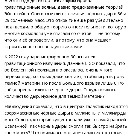
В 2015 году детектор LIGO зафиксировал
гравитационные волны, давно предсказанные теорией
Эйнштейна. Они возникли от слияния чёрных дыр в 36 и
29 солнечных масс. Это открытие ещё раз убедительно
подтвердило общую теорию относительности, которую
многие космологи уже списали со счетов — не потому
что они её опровергли, а потому, что она мешает
строить квантово-воздушные замки.
К 2022 году зарегистрировано 90 вспышек
гравитационного излучения. Данные LIGO показали, что
во Вселенной неожиданно оказалось очень много
чёрных дыр, которых даже хватает, чтобы играть роль
тёмной материи. Но после Большого взрыва лишь 0,1%
звёзд превратились в чёрные дыры. Откуда взялось
количество дыр, нужное для тёмной материи?
Наблюдения показали, что в центрах галактик находятся
сверхмассивные чёрные дыры в миллионы и миллиарды
масс Солнца, которые существовали уже в самой ранней
Вселенной. Как чёрные дыры смогли так быстро набрать
свою массу? Что появилось раньше: галактика, которая