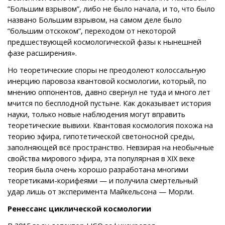
”Большим взрывом”, либо не было начала, и то, что было
названо Большим взрывом, на самом деле было
”большим отскоком”, переходом от некоторой
предшествующей космологической фазы к нынешней
фазе расширения».
Но теоретические споры не преодолеют колоссальную
инерцию паровоза квантовой космологии, который, по
мнению оппонентов, давно свернул не туда и много лет
мчится по бесплодной пустыне. Как доказывает история
науки, только новые наблюдения могут вправить
теоретические вывихи. Квантовая космология похожа на
теорию эфира, гипотетической светоносной среды,
заполняющей всё пространство. Невзирая на необычные
свойства мирового эфира, эта популярная в XIX веке
теория была очень хорошо разработана многими
теоретиками-корифеями — и получила смертельный
удар лишь от эксперимента Майкельсона — Морли.
Ренессанс циклической космологии