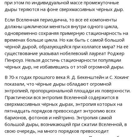
при этом по индивидуальной массе промежуточные
дыры теряются на фоне сверхмассивных чёрных дыр.
Если Вселенная периодична, то все её компоненты
должны циклически меняться внутри одного цикла,
одновременно сохраняя примерную стационарность на
временах больше цикла. Но как быть с самой большой
чёрной дырой, образующейся при коллапсе мира? На её
существование указывал нобелевский лауреат Роджер
Пенроуз. Нельзя достичь стационарности популяции
чёрных дыр, не избавившись от этой огромной дыры.
В 70-х годах прошлого века Я. Д. Бекенштейн и С. Хокинг
показали, что чёрные дыры обладают огромной
энтропией, пропорциональной площади их поверхности.
Практически вся энтропия Вселенной содержится в
сверхмассивных чёрных дырах, энтропия которых на
пятнадцать порядков превосходит энтропию всех
барионов, фотонов и нейтрино. Энтропия самой
большой дыры, возникающей при сжатии Вселенной, в
свою очередь, на много порядков превосходит