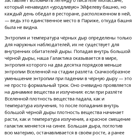
заставляет вспомнить легенду о писателе Мопассане,
который ненавидел «уродливую» Эйфелеву башню, но
каждый день обедал в ресторане, расположенном в ней,
— ведь это единственное место в Париже, откуда башня
была не видна.
Энтропия и температура чёрных дыр определены только
для наружных наблюдателей, их не существует для
внутренних обитателей дыры. Попадая внутрь большой
чёрной дыры, наша Галактика оказывается в мире,
энтропия которого на два десятка порядков меньше
энтропии Вселенной на стадии разлёта. Скачкообразное
уменьшение энтропии при падении в чёрную дыру — это
не просто формальный трюк. Оно очевидно проявляется
на динамике вещества и излучения: если при разлёте
Вселенной плотность вещества падала, как и
температура излучения, то после попадания внутрь
большой чёрной дыры плотность вещества начинает
расти, как и температура излучения, а красное смещение
галактик меняется на синее. Большая дыра, поглотив
всю материю, останавливается в своём росте, а ранее