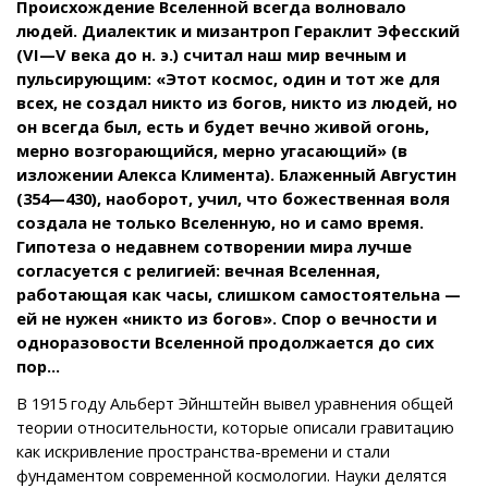
Происхождение Вселенной всегда волновало
людей. Диалектик и мизантроп Гераклит Эфесский
(VI—V века до н. э.) считал наш мир вечным и
пульсирующим: «Этот космос, один и тот же для
всех, не создал никто из богов, никто из людей, но
он всегда был, есть и будет вечно живой огонь,
мерно возгорающийся, мерно угасающий» (в
изложении Алекса Климента). Блаженный Августин
(354—430), наоборот, учил, что божественная воля
создала не только Вселенную, но и само время.
Гипотеза о недавнем сотворении мира лучше
согласуется с религией: вечная Вселенная,
работающая как часы, слишком самостоятельна —
ей не нужен «никто из богов». Спор о вечности и
одноразовости Вселенной продолжается до сих
пор...
В 1915 году Альберт Эйнштейн вывел уравнения общей
теории относительности, которые описали гравитацию
как искривление пространства-времени и стали
фундаментом современной космологии. Науки делятся