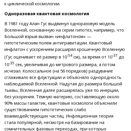
к циклической космологии.
Одноразовая квантовая космология
В 1981 году Алан Гус выдвинул одноразовую модель
Вселенной, основанную на серии гипотез, например, что
Большой взрыв вызван «инфлатоном» —
гипотетическим полем антигравитации. Квантовый
инфлатон с ускорением расширял крошечную Вселенную
-54
-37
(Гус оценивает её размер в 10
см), за время от 10
до
-35
10
сек, увеличивая до метрового размера, а потом
исчезал. Колоссальное (на 56 порядков) раздувание
сглаживало все флуктуации и объясняло однородность
наблюдаемой Вселенной. Надутая до размера большой
тыквы, Вселенная далее расширялась уже по инерции,
без ускорения. Тёмную материю, составляющую около
90% массы галактик, квантовые космологи объяснили
существованием гипотетических слабо
взаимодействующих частиц. Инфляционная теория
стала популярной, несмотря на базирование на
сомнительных фазовых переходах, при которых