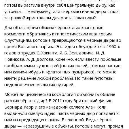
потом вырастила внутри себя центральную дыру, как
устрица — жемчужину, или сверхмассивная дыра стала
затравкой-кристаллом для роста галактики?
Для объяснения обилия чёрных дыр квантовые
космологи обратились к гипотетическим квантовым
флуктуациям, которые превращаются в чёрные дыры во
время Большого взрыва. Эта идея обсуждается с 1960-х
годов в трудах С. Хокинга, Я. Б. Зельдовича, И. Д.
Новикова, А. Д. Долгова. Конечно, если ввести побольше
воображаемых сущностей (новых полей, тёмных частиц
или каких-нибудь инфлатонных пузырьков), то можно
найти решение любой проблемы. Но такие гипотезы
недолговечнее мыльных пузырей.
Может ли циклическая космология объяснить обилие
разных чёрных дыр? В 2011 году британский физик
Бернард Карр и его канадский коллега Алан Коли
выдвинули смелую идею: часть чёрных дыр попадает к
нам из предыдущего цикла Вселенной. Ведь чёрные
дыры — неразрушимые объекты, которые могут, пройдя