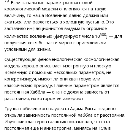
79
. Если начальные параметры квантовой
космологической модели отклоняются на такую
величину, то наша Вселенная давно должна или
сжаться, или разлететься в холодную пустыню. Это
заставило инфляционистов выдумать огромное
500
количество вселенных (фигурируют числа 10
) — для
получения хотя бы части миров с приемлемыми
условиями для жизни.
Существующая феноменологическая космологическая
модель хорошо описывает изотропную и плоскую
Вселенную с помощью нескольких параметров, не
конкретизируя, имеют ли они квантовую или
классическую природу. Главным параметром является
постоянная Хаббла — она не должна зависеть от
расстояния, на котором её измеряют.
Группа нобелевского лауреата Адама Рисса недавно
открыла зависимость постоянной Хаббла от расстояния.
Изучение кластеров галактик показывало, что эта
постоянная ещё и анизотропна, меняясь на 15% в