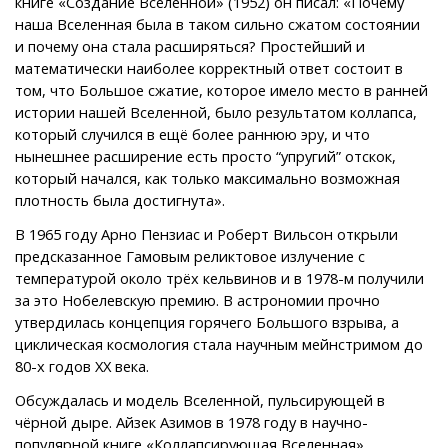
книге «Создание Вселенной» (1952) он писал: «Почему
наша Вселенная была в таком сильно сжатом состоянии
и почему она стала расширяться? Простейший и
математически наиболее корректный ответ состоит в
том, что Большое сжатие, которое имело место в ранней
истории нашей Вселенной, было результатом коллапса,
который случился в ещё более раннюю эру, и что
нынешнее расширение есть просто “упругий” отскок,
который начался, как только максимально возможная
плотность была достигнута».
В 1965 году Арно Пензиас и Роберт Вильсон открыли
предсказанное Гамовым реликтовое излучение с
температурой около трёх кельвинов и в 1978-м получили
за это Нобелевскую премию. В астрономии прочно
утвердилась концепция горячего Большого взрыва, а
циклическая космология стала научным мейнстримом до
80-х годов XX века.
Обсуждалась и модель Вселенной, пульсирующей в
чёрной дыре. Айзек Азимов в 1978 году в научно-
популярной книге «Коллапсирующая Вселенная»