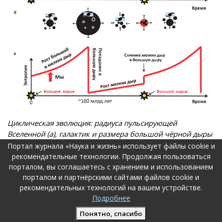
Циклическая эволюция: радиуса пульсирующей
Вселенной (а), галактик и размера большой чёрной дыры
(б) и энтропии наблюдаемой части Вселенной (в). В
Портал журнала «Наука и жизнь» использует файлы cookie и
качестве начала цикла берётся не Большой взрыв, а
рекомендательные технологии. Продолжая пользоваться
поглощение поля галактик растущей большой чёрной
порталом, вы соглашаетесь с хранением и использованием
дырой, из-за чего энтропия наблюдаемой Вселенной
порталом и партнёрскими сайтами файлов cookie и
рекомендательных технологий на вашем устройстве.
падает на много порядков. Чёрные дыры, растущие в
Подробнее
сжимающейся Вселенной, увеличивают энтропию мира.
При максимальном сжатии (перед моментом Большого
Понятно, спасибо
взрыва) энтропия растёт скачком из-за образования