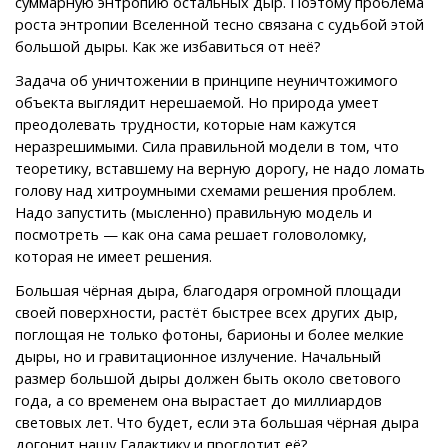
суммарную энтропию остальных дыр. Поэтому проблема
роста энтропии Вселенной тесно связана с судьбой этой
большой дыры. Как же избавиться от неё?
Задача об уничтожении в принципе неуничтожимого
объекта выглядит нерешаемой. Но природа умеет
преодолевать трудности, которые нам кажутся
неразрешимыми. Сила правильной модели в том, что
теоретику, вставшему на верную дорогу, не надо ломать
голову над хитроумными схемами решения проблем.
Надо запустить (мысленно) правильную модель и
посмотреть — как она сама решает головоломку,
которая не имеет решения.
Большая чёрная дыра, благодаря огромной площади
своей поверхности, растёт быстрее всех других дыр,
поглощая не только фотоны, барионы и более мелкие
дыры, но и гравитационное излучение. Начальный
размер большой дыры должен быть около светового
года, а со временем она вырастает до миллиардов
световых лет. Что будет, если эта большая чёрная дыра
догонит нашу Галактику и проглотит её?