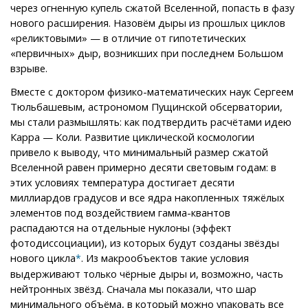
через огненную купель сжатой Вселенной, попасть в фазу
нового расширения. Назовём дыры из прошлых циклов
«реликтовыми» — в отличие от гипотетических
«первичных» дыр, возникших при последнем Большом
взрыве.
Вместе с доктором физико-математических наук Сергеем
Тюльбашевым, астрономом Пущинской обсерватории,
мы стали размышлять: как подтвердить расчётами идею
Карра — Коли. Развитие циклической космологии
привело к выводу, что минимальный размер сжатой
Вселенной равен примерно десяти световым годам: в
этих условиях температура достигает десяти
миллиардов градусов и все ядра накопленных тяжёлых
элементов под воздействием гамма-квантов
распадаются на отдельные нуклоны (эффект
фотодиссоциации), из которых будут созданы звёзды
нового цикла
. Из макрообъектов такие условия
*
выдерживают только чёрные дыры и, возможно, часть
нейтронных звёзд. Сначала мы показали, что шар
минимального объёма, в который можно упаковать все