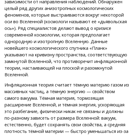
зависимости от направления наблюдений. Обнаружен
целый ряд других анизотропных космологических
феноменов, которые выстраиваются вокруг некоторой
оси во Вселенной (космологи называют её «дьявольская
ось»). Ряд специалистов делают вывод о кризисе
современной космологии, которая предполагает
однородную и изотропную Вселенную. Данные
новейшего космологического спутника «Планк»
указывают на кривизну пространства, соответствующую
замкнутой Вселенной, что противоречит инфляционной
теории, настаивающей на плоской и разомкнутой
Вселенной.
Инфляционная теория считает тёмную материю газом из
массивных частиц, а тёмную энергию — свойством
самого вакуума. Тёмная материя, тормозящая
расширение Вселенной, и тёмная энергия, ускоряющая
это разбегание, физически никак не связаны и должны
по-разному зависеть от размера Вселенной: вакуум,
естественно, будет сохранять свои свойства, а средняя
плотность тёмной материи — быстро уменьшаться из-за