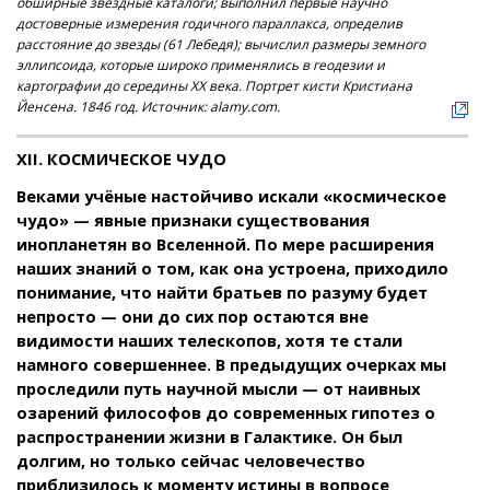
обширные звёздные каталоги; выполнил первые научно
достоверные измерения годичного параллакса, определив
расстояние до звезды (61 Лебедя); вычислил размеры земного
эллипсоида, которые широко применялись в геодезии и
картографии до середины XX века. Портрет кисти Кристиана
Йенсена. 1846 год. Источник: alamy.com.
XII. КОСМИЧЕСКОЕ ЧУДО
Веками учёные настойчиво искали «космическое
чудо» — явные признаки существования
инопланетян во Вселенной. По мере расширения
наших знаний о том, как она устроена, приходило
понимание, что найти братьев по разуму будет
непросто — они до сих пор остаются вне
видимости наших телескопов, хотя те стали
намного совершеннее. В предыдущих очерках мы
проследили путь научной мысли — от наивных
озарений философов до современных гипотез о
распространении жизни в Галактике. Он был
долгим, но только сейчас человечество
приблизилось к моменту истины в вопросе