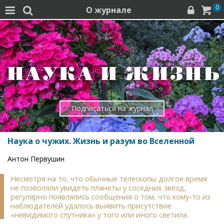
0
О журнале




Подписаться на журнал
Наука о чужих. Жизнь и разум во Вселенной
Антон Первушин
Несмотря на то, что обычные телескопы долгое время
не позволяли увидеть планеты у соседних звёзд,
регулярно появлялись сообщения о том, что кому-то из
наблюдателей удалось выявить присутствие
«невидимого спутника» у того или иного светила.