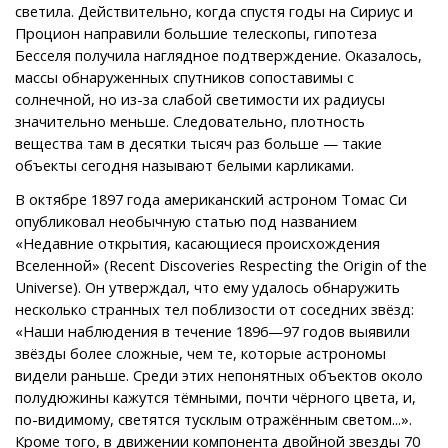
светила. Действительно, когда спустя годы на Сириус и
Процион направили большие телескопы, гипотеза
Бесселя получила наглядное подтверждение. Оказалось,
массы обнаруженных спутников сопоставимы с
солнечной, но из-за слабой светимости их радиусы
значительно меньше. Следовательно, плотность
вещества там в десятки тысяч раз больше — такие
объекты сегодня называют белыми карликами.
В октябре 1897 года американский астроном Томас Си
опубликовал необычную статью под названием
«Недавние открытия, касающиеся происхождения
Вселенной» (Recent Discoveries Respecting the Origin of the
Universe). Он утверждал, что ему удалось обнаружить
несколько странных тел поблизости от соседних звёзд:
«Наши наблюдения в течение 1896—97 годов выявили
звёзды более сложные, чем те, которые астрономы
видели раньше. Среди этих непонятных объектов около
полудюжины кажутся тёмными, почти чёрного цвета, и,
по-видимому, светятся тусклым отражённым светом...».
Кроме того, в движении компонента двойной звезды 70