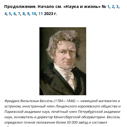
Продолжение. Начало см. «Наука и жизнь» №
,
,
,
1
2
3
,
,
,
,
,
,
,
2023 г.
4
5
6
7
8
9
10
11
Фридрих Вильгельм Бессель (1784—1846) — немецкий математик и
астроном, иностранный член Лондонского королевского общества и
Парижской академии наук, почётный член Петербургской академии
наук, основатель и директор Кёнигсбергской обсерватории. Бессель
определил точное положение более 50 000 звёзд и составил