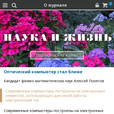
0
О журнале




Подписаться на журнал
Оптический компьютер стал ближе
Кандидат физико-математических наук Алексей Понятов
Современные компьютеры построены на электронных
элементах, использующих для своей работы
электрический ток.
Современные компьютеры построены на электронных