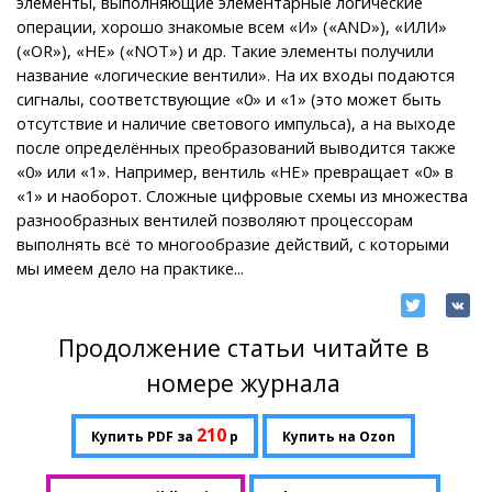
элементы, выполняющие элементарные логические
операции, хорошо знакомые всем «И» («AND»), «ИЛИ»
(«OR»), «НЕ» («NOT») и др. Такие элементы получили
название «логические вентили». На их входы подаются
сигналы, соответствующие «0» и «1» (это может быть
отсутствие и наличие светового импульса), а на выходе
после определённых преобразований выводится также
«0» или «1». Например, вентиль «НЕ» превращает «0» в
«1» и наоборот. Сложные цифровые схемы из множества
разнообразных вентилей позволяют процессорам
выполнять всё то многообразие действий, с которыми
мы имеем дело на практике...
Продолжение статьи читайте в
номере журнала
210
Купить PDF за
р
Купить на Ozon