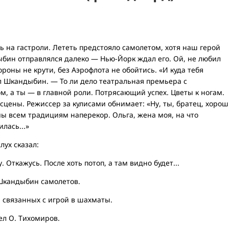
 на гастроли. Лететь предстояло самолетом, хотя наш герой
ыбин отправлялся далеко — Нью-Йорк ждал его. Ой, не любил
тороны не крути, без Аэрофлота не обойтись. «И куда тебя
л Шкандыбин. — То ли дело театральная премьера с
, а ты — в главной роли. Потрясающий успех. Цветы к ногам.
 сцены. Режиссер за кулисами обнимает: «Ну, ты, братец, хорош
 мы всем традициям наперекор. Ольга, жена моя, на что
лась...»
ух сказал:
 Откажусь. После хоть потоп, а там видно будет...
 Шкандыбин самолетов.
, связанных с игрой в шахматы.
л О. Тихомиров.