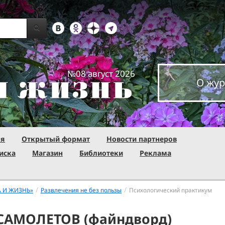
№08 август 2026
О жур
ня
Открытый формат
Новости партнеров
иска
Магазин
Библиотеки
Реклама
/
/
А И ЖИЗНЬ»
Развлечения не без пользы
Психологический практикум
САМОЛЕТОВ (файндворд)