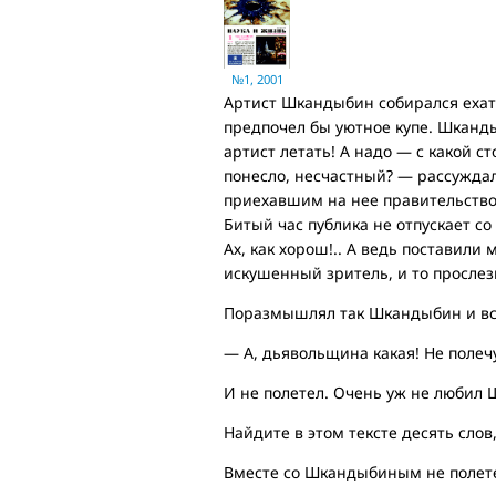
№1, 2001
Артист Шкандыбин собирался ехать
предпочел бы уютное купе. Шканд
артист летать! А надо — с какой с
понесло, несчастный? — рассужда
приехавшим на нее правительством
Битый час публика не отпускает со
Ах, как хорош!.. А ведь поставили
искушенный зритель, и то прослези
Поразмышлял так Шкандыбин и всл
— А, дьявольщина какая! Не полечу.
И не полетел. Очень уж не любил
Найдите в этом тексте десять слов
Вместе со Шкандыбиным не полете