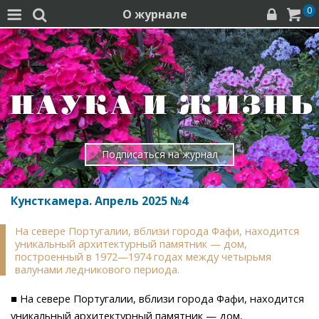
0
О журнале




Подписаться на журнал
Кунсткамера. Апрель 2025 №4
На севере Португалии, вблизи города Фафи, находится
уникальный архитектурный памятник — дом,
построенный в 1972—1974 годах между четырьмя
валунами ледникового периода.
■ На севере Португалии, вблизи города Фафи, находится
уникальный архитектурный памятник — дом,