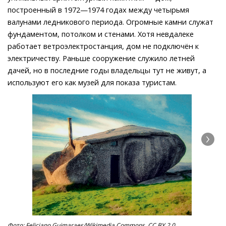
построенный в 1972—1974 годах между четырьмя
валунами ледникового периода. Огромные камни служат
фундаментом, потолком и стенами. Хотя невдалеке
работает ветроэлектростанция, дом не подключён к
электричеству. Раньше сооружение служило летней
дачей, но в последние годы владельцы тут не живут, а
используют его как музей для показа туристам.
Фото: Feliciano Guimaraes/Wikimedia Commons, CC BY 2.0.
Фот