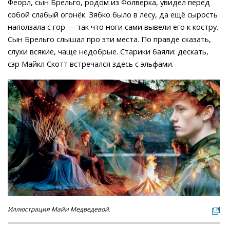
Феорл, сын Брельго, родом из Фолверка, увидел перед
собой слабый огонёк. Зябко было в лесу, да ещё сырость
наползала с гор — так что ноги сами вывели его к костру.
Сын Брельго слышал про эти места. По правде сказать,
слухи всякие, чаще недобрые. Старики баяли: дескать,
сэр Майкл Скотт встречался здесь с эльфами.
Иллюстрация Майи Медведевой.