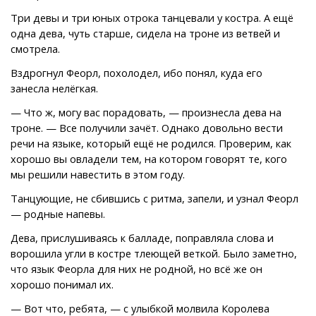
Три девы и три юных отрока танцевали у костра. А ещё
одна дева, чуть старше, сидела на троне из ветвей и
смотрела.
Вздрогнул Феорл, похолодел, ибо понял, куда его
занесла нелёгкая.
— Что ж, могу вас порадовать, — произнесла дева на
троне. — Все получили зачёт. Однако довольно вести
речи на языке, который ещё не родился. Проверим, как
хорошо вы овладели тем, на котором говорят те, кого
мы решили навестить в этом году.
Танцующие, не сбившись с ритма, запели, и узнал Феорл
— родные напевы.
Дева, прислушиваясь к балладе, поправляла слова и
ворошила угли в костре тлеющей веткой. Было заметно,
что язык Феорла для них не родной, но всё же он
хорошо понимал их.
— Вот что, ребята, — с улыбкой молвила Королева