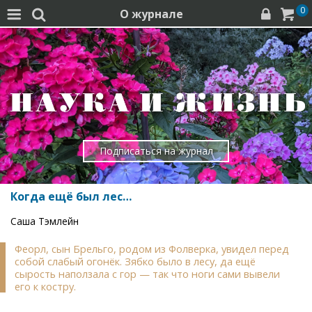
0
О журнале




Подписаться на журнал
Когда ещё был лес…
Саша Тэмлейн
Феорл, сын Брельго, родом из Фолверка, увидел перед
собой слабый огонёк. Зябко было в лесу, да ещё
сырость наползала с гор — так что ноги сами вывели
его к костру.