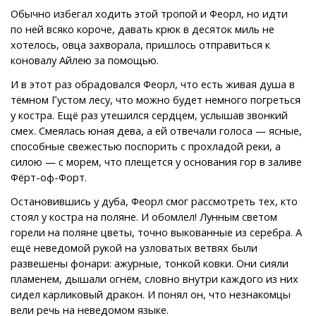
Обычно избегал ходить этой тропой и Феорл, но идти
по ней всяко короче, давать крюк в десяток миль не
хотелось, овца захворала, пришлось отправиться к
коновалу Айлею за помощью.
И в этот раз обрадовался Феорл, что есть живая душа в
тёмном Густом лесу, что можно будет немного погреться
у костра. Ещё раз утешился сердцем, услышав звонкий
смех. Смеялась юная дева, а ей отвечали голоса — ясные,
способные свежестью поспорить с прохладой реки, а
силою — с морем, что плещется у основания гор в заливе
Фёрт-оф-Форт.
Остановившись у дуба, Феорл смог рассмотреть тех, кто
стоял у костра на поляне. И обомлел! Лунным светом
горели на поляне цветы, точно выкованные из серебра. А
ещё неведомой рукой на узловатых ветвях были
развешены фонари: ажурные, тонкой ковки. Они сияли
пламенем, дышали огнём, словно внутри каждого из них
сидел карликовый дракон. И понял он, что незнакомцы
вели речь на неведомом языке.