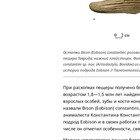
Остатки Bison (Eobison) constantini: рого
пещера Таврида; нижний плейстоцен. Фото и
constantini sp. nov. (Artiodactyla, Bovid
истории подрода Eobison // Палеонтологи
При раскопках пещеры получено б
возрастом 1,8—1,5 млн лет найде
взрослых особей, зубы и кости ко
назвали Bison (Eobison) constanti
анималиста Константина Констант
подрод Eobison и в своих работах
числе он отметил особенности, св
Мелкие короткорогие ранние бизон