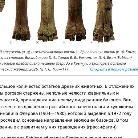
вой стержень (а–в), нижнечелюстная кость (г–д) и пястные кости (е–и). Крым,
з статьи: Вислобокова И. А., Титов В. В., Ермольчик И. А. Bison (Eobison)
ae) из нижнего плейстоцена пещеры Таврида в Крыму и некоторые аспекты
ческий журнал. 2026. № 1. С. 100—117.
Открыть в полном размер
ольшое количество остатков древних животных. В отложениях
ны роговой стержень, неполные челюсти ювенильных и
нечностей, принадлежащие новому виду ранних бизонов. Вид
ni, в честь выдающегося российского палеонтолога и художника-
иновича Флёрова (1904—1980), который выделил в 1972 году
 проследил основные направления эволюции бизонов. В том
язанные с развитием у них травоядения (грассифагии).
ы подрода Eobison обитали в Евразии в конце позднего