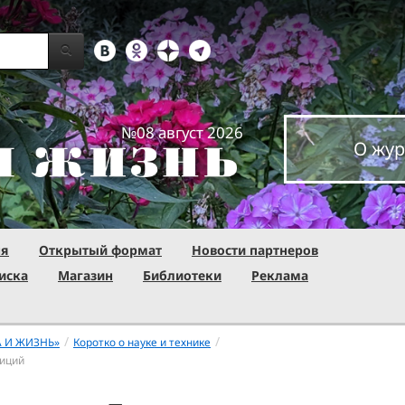
№08 август 2026
О жур
ня
Открытый формат
Новости партнеров
иска
Магазин
Библиотеки
Реклама
/
/
А И ЖИЗНЬ»
Коротко о науке и технике
диций