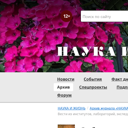
Новости
События
Факт д
Архив
Спецпроекты
Подп
Форум
/
НАУКА И ЖИЗНЬ
Архив журнала «НАУК
Вести из институтов, лабораторий, экспе