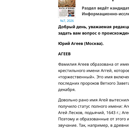
Раздел ведёт кандида
Информационно-иссле
№7, 2026
Добрый день, уважаемая редакц
задать вам вопрос о происхожде
Юрий Агеев (Москва).
АГЕЕВ
Фамилия Агеев образована от име
крестильного имени Аггей, которо
«торжественный». Это имя включен
последних пророков Ветхого Завет
декабря.
Довольно рано имя Агей вытеснил
получило статус полного имени: Аг
Агей Лесков, подьячий, 1643 г.; А
Поэтому и образованные от этого
звучание. Так, например, в древн