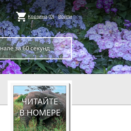
Корзина
(
0
)
Войти
нале за 60 секунд
ЧИТАЙТЕ
В НОМЕРЕ