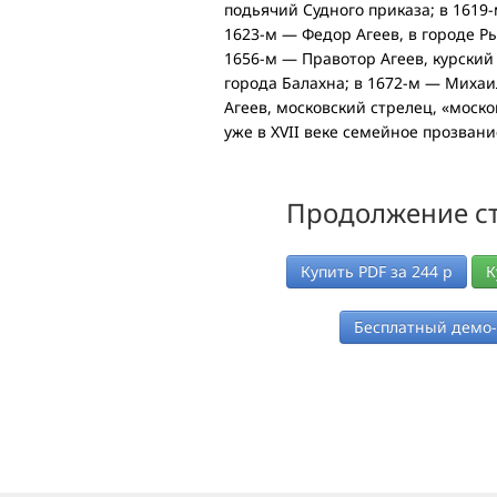
подьячий Судного приказа; в 1619
1623-м — Федор Агеев, в городе Р
1656-м — Правотор Агеев, курский
города Балахна; в 1672-м — Михаи
Агеев, московский стрелец, «моско
уже в XVII веке семейное прозвани
Продолжение ст
Купить PDF за
244
р
К
Бесплатный демо