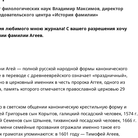
т филологических наук Владимир Максимов, директор
довательского центра «История фамилии»
ия любимого мною журнала! С вашего разрешения хочу
нии фамилии Агеев.
ни Агей — полной русской народной формы канонического
е в переводе с древнееврейского означает «праздничный»,
о в церковный именник в честь пророка Аггея, одного из
а, память которого отмечается православной церковью 29
о в светском общении каноническую крестильную форму и
ей Григорьев сын Корытов, галицкий посадский человек, 1574 г.
гей Семенов сын Шпынев, тихвинский посадский человек, 1666 г.
 имени семейные прозвания отражали именно такое его
их грамотах упоминаются: в 1601 году — Тимофей Агеев,