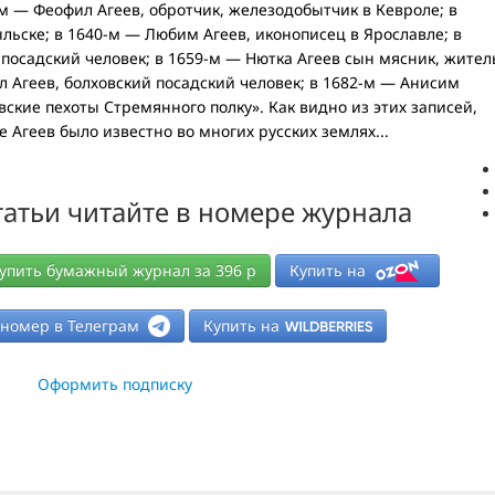
-м — Феофил Агеев, обротчик, железодобытчик в Кевроле; в
ыльске; в 1640-м — Любим Агеев, иконописец в Ярославле; в
 посадский человек; в 1659-м — Нютка Агеев сын мясник, жител
л Агеев, болховский посадский человек; в 1682-м — Анисим
вские пехоты Стремянного полку». Как видно из этих записей,
е Агеев было известно во многих русских землях...
атьи читайте в номере журнала
упить бумажный журнал за
396
р
Купить на
-номер в Телеграм
Купить на
Оформить подписку