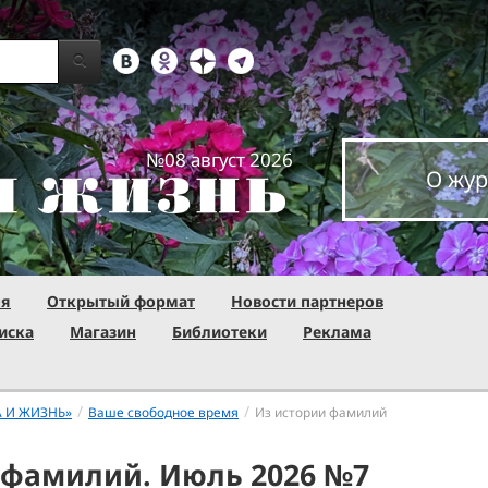
№08 август 2026
О жур
ня
Открытый формат
Новости партнеров
иска
Магазин
Библиотеки
Реклама
/
/
А И ЖИЗНЬ»
Ваше свободное время
Из истории фамилий
 фамилий. Июль 2026 №7