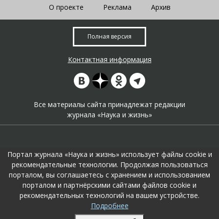
О проекте
Реклама
Архив
Полная версия
Контактная информация
Все материалы сайта принадлежат редакции
журнала «Наука и жизнь»
Портал журнала «Наука и жизнь» использует файлы cookie и
рекомендательные технологии. Продолжая пользоваться
порталом, вы соглашаетесь с хранением и использованием
На портале применяются
рекомендательные технологии
.
порталом и партнёрскими сайтами файлов cookie и
Продолжая пользоваться порталом вы соглашаетесь с их
рекомендательных технологий на вашем устройстве.
использоавнием.
Подробнее
Поддержка и развитие сайта –
KTC Digital Production