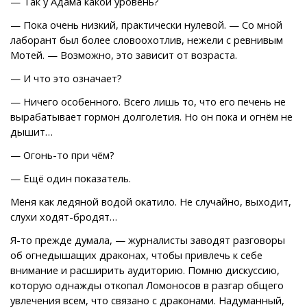
— Так у Адама какой уровень?
— Пока очень низкий, практически нулевой. — Со мной
лаборант был более словоохотлив, нежели с ревнивым
Мотей. — Возможно, это зависит от возраста.
— И что это означает?
— Ничего особенного. Всего лишь то, что его печень не
вырабатывает гормон долголетия. Но он пока и огнём не
дышит…
— Огонь-то при чём?
— Ещё один показатель.
Меня как ледяной водой окатило. Не случайно, выходит,
слухи ходят-бродят…
Я-то прежде думала, — журналисты заводят разговоры
об огнедышащих драконах, чтобы привлечь к себе
внимание и расширить аудиторию. Помню дискуссию,
которую однажды откопал Ломоносов в разгар общего
увлечения всем, что связано с драконами. Надуманный,