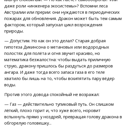
даже роли «инженера экосистемы»? Вспомни леса
Австралии или прерии: они нуждаются в периодических
пожарах для обновления. Дракон может быть тем самым
фактором, который запускал цикл возрождения
природы.
— Допустим. Но как он это делал? Старая добрая
гипотеза Дикинсона о метановых или водородных
полостях для полёта и огня звучит красиво, но
математика безжалостна: чтобы выдать приличную
струю, дракону пришлось бы раздуться до размеров
ангара. И даже тогда всего запаса газа в его теле
хватило бы лишь на то, чтобы вскипятить пару вёдер
воды.
Против этого довода спокойный не возражал:
— Газ — действительно тупиковый путь. Он слишком
лёгкий, плохо горит и, что хуже всего, норовит
вспыхнуть прямо у ноздрей, превращая голову дракона в
обгорелую головешку...