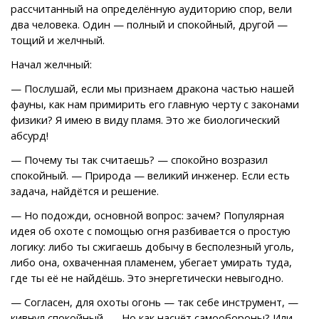
рассчитанный на определённую аудиторию спор, вели
два человека. Один — полный и спокойный, другой —
тощий и желчный.
Начал желчный:
— Послушай, если мы признаем дракона частью нашей
фауны, как нам примирить его главную черту с законами
физики? Я имею в виду пламя. Это же биологический
абсурд!
— Почему ты так считаешь? — спокойно возразил
спокойный. — Природа — великий инженер. Если есть
задача, найдётся и решение.
— Но подожди, основной вопрос: зачем? Популярная
идея об охоте с помощью огня разбивается о простую
логику: либо ты сжигаешь добычу в бесполезный уголь,
либо она, охваченная пламенем, убегает умирать туда,
где ты её не найдёшь. Это энергетически невыгодно.
— Согласен, для охоты огонь — так себе инструмент, —
кивнул спокойный. — Но как насчёт самообороны? Или