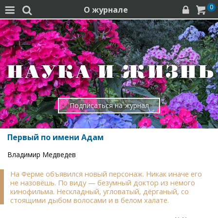
0
О журнале




Подписаться на журнал
Первый по имени Адам
Владимир Медведев
На Ферме объявился новый персонаж. Никак иначе его
не назовёшь. По виду — безумный доктор из немого
кинофильма. Нескладный, угловатый, дёрганый, со
стоящими дыбом волосами и в белом халате.