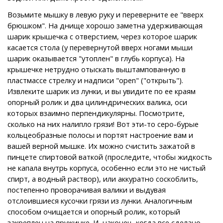
Возьмите мышку в левую руку и переверните ее "вверх
брюшком". На днище хорошо заметна удерживающая
шарик крышечка с отверстием, через которое шарик
касается стола (у перевернутой вверх ногами мыши
шарик оказывается "утоплен" в глубь корпуса). На
крышечке нетрудно отыскать выштампованную в
пластмассе стрелку и надписи "open" ("открыть").
Извлеките шарик из лунки, и вы увидите по ее краям
опорный ролик и два цилиндрических валика, оси
которых взаимно перпендикулярны. Посмотрите,
сколько на них налипло грязи! Вот эти-то серо-бурые
кольцеобразные полосы и портят настроение вам и
вашей верной мышке. Их можно счистить зажатой в
пинцете спиртовой ваткой (проследите, чтобы жидкость
не капала внутрь корпуса, особенно если это не чистый
спирт, а водный раствор), или аккуратно соскоблить,
постепенно проворачивая валики и выдувая
отслоившиеся кусочки грязи из лунки. Аналогичным
способом очищается и опорный ролик, который
закреплен на пружинке. И, наконец, когда все сделано,