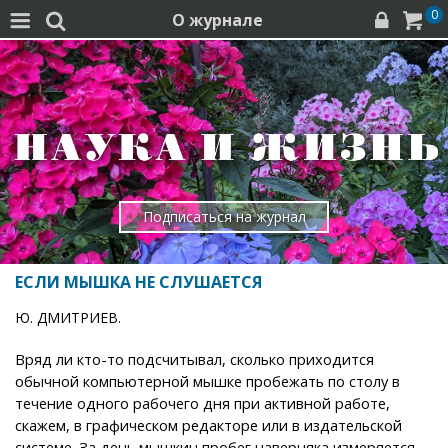
0
О журнале




Подписаться на журнал
ЕСЛИ МЫШКА НЕ СЛУШАЕТСЯ
Ю. ДМИТРИЕВ.
Вряд ли кто-то подсчитывал, сколько приходится
обычной компьютерной мышке пробежать по столу в
течение одного рабочего дня при активной работе,
скажем, в графическом редакторе или в издательской
системе. За день мышкин пробег наверняка измеряется