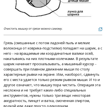
Очистить мышку от грязи можно самому.
Грязь (смешанные с потом ладоней пыль и мелкие
волоконца от коврика-подстилки) попадает на шарик, а с
него - на вращаемые им координатные валики осей,
накатываясь на них плотными колечками. В результате
шарик начинает проскальзывать, а мышиный курсор -
совершать при плавном движении мыши по столу
характерные рывки на экране. Или, наоборот, сдвинуть
его с места удается только резким рывком мыши. И то и
другое означает, что мышку пора чистить. Операция эта
несложна и не требует каких-либо специальных
инструментов, нужны только три вещи: некоторая
аккуратность, пинцет и ватка, смоченная спиртом,
водкой или даже просто одеколоном.