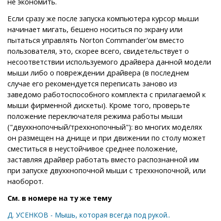
не экономить.
Если сразу же после запуска компьютера курсор мыши
начинает мигать, бешено носиться по экрану или
пытаться управлять Norton Commander'ом вместо
пользователя, это, скорее всего, свидетельствует о
несоответствии используемого драйвера данной модели
мыши либо о повреждении драйвера (в последнем
случае его рекомендуется переписать заново из
заведомо работоспособного комплекта с прилагаемой к
мыши фирменной дискеты). Кроме того, проверьте
положение переключателя режима работы мыши
("двухкнопочный/трехкнопочный"): во многих моделях
он размещен на днище и при движении по столу может
сместиться в неустойчивое среднее положение,
заставляя драйвер работать вместо распознанной им
при запуске двухкнопочной мыши с трехкнопочной, или
наоборот.
См. в номере на ту же тему
Д. УСЕНКОВ - Мышь, которая всегда под рукой..