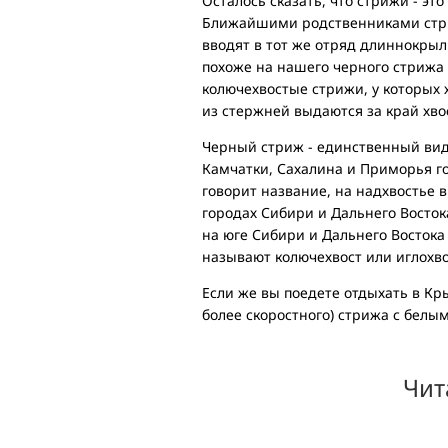
Осталось сказать, что стрижи - э
Ближайшими родственниками стри
вводят в тот же отряд длиннокрыл
похоже на нашего черного стрижа (
колючехвостые стрижи, у которых х
из стержней выдаются за край хвос
Черный стриж - единственный вид 
Камчатки, Сахалина и Приморья го
говорит название, на надхвостье 
городах Сибири и Дальнего Востока
на юге Сибири и Дальнего Востока
называют колючехвост или иглохво
Если же вы поедете отдыхать в Кр
более скоростного) стрижа с белы
Чит