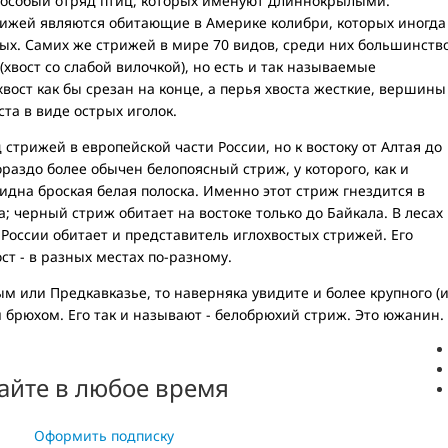
то особый отряд птиц, которых именуют длиннокрылыми.
жей являются обитающие в Америке колибри, которых иногда
ых. Самих же стрижей в мире 70 видов, среди них большинств
хвост со слабой вилочкой), но есть и так называемые
вост как бы срезан на конце, а перья хвоста жесткие, вершины
та в виде острых иголок.
стрижей в европейской части России, но к востоку от Алтая до
раздо более обычен белопоясный стриж, у которого, как и
видна броская белая полоска. Именно этот стриж гнездится в
; черный стриж обитает на востоке только до Байкала. В лесах
 России обитает и представитель иглохвостых стрижей. Его
ст - в разных местах по-разному.
ым или Предкавказье, то наверняка увидите и более крупного (
м брюхом. Его так и называют - белобрюхий стриж. Это южанин.
айте в любое время
Оформить подписку