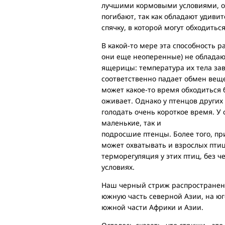
лучшими кормовыми условиями, ос
погибают, так как обладают удиви
спячку, в которой могут обходитьс
В какой-то мере эта способность р
они еще неоперенные) не обладают
ящерицы: температура их тела зав
соответственно падает обмен веще
может какое-то время обходиться 
оживает. Однако у птенцов других
голодать очень короткое время. У 
маленькие, так и
подросшие птенцы. Более того, п
может охватывать и взрослых птиц
терморегуляция у этих птиц, без 
условиях.
Наш черный стриж распространен 
южную часть северной Азии, на юг
южной части Африки и Азии.