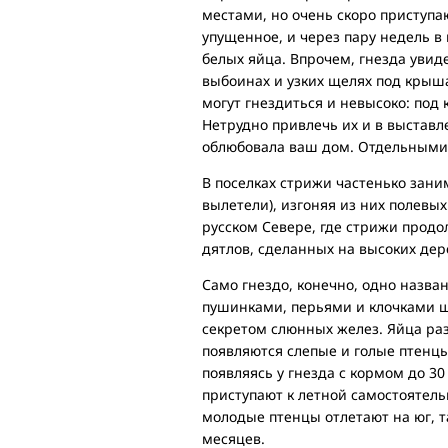
местами, но очень скоро приступа
упущенное, и через пару недель в
белых яйца. Впрочем, гнезда увид
выбоинах и узких щелях под крыш
могут гнездиться и невысоко: под
Нетрудно привлечь их и в выставл
облюбовала ваш дом. Отдельными 
В поселках стрижи частенько зани
вылетели), изгоняя из них полевых
русском Севере, где стрижи продол
дятлов, сделанных на высоких дере
Само гнездо, конечно, одно назва
пушинками, перьями и клочками ш
секретом слюнных желез. Яйца раз
появляются слепые и голые птенцы
появляясь у гнезда с кормом до 30
приступают к летной самостоятель
молодые птенцы отлетают на юг, т
месяцев.