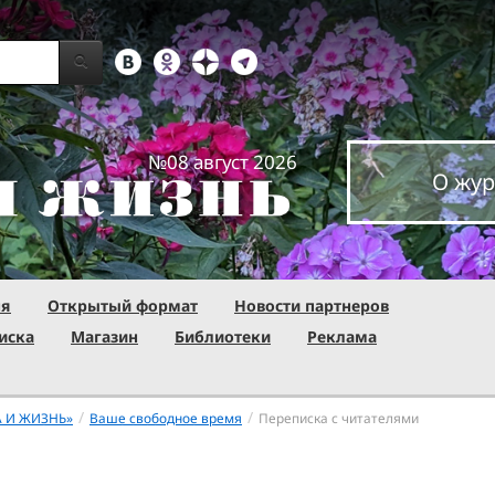
№08 август 2026
О жур
ня
Открытый формат
Новости партнеров
иска
Магазин
Библиотеки
Реклама
/
/
А И ЖИЗНЬ»
Ваше свободное время
Переписка с читателями