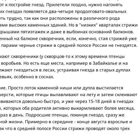
ют к постройке гнезд. Прилетели поздно, нужно нагонять
 их гнездах появляется два-четыре продолговато-овальных
еть трудно, так как они расположены в различного рода
ами высоких каменных зданий. Но в "низких" кварталах стрижи
 крышами пятиэтажек и даже в выбоинах оснований балконов.
енный на балконе скворечник, если, конечно, стая стрижей уже
парами черные стрижи в средней полосе России не гнездятся.
мают скворечники (у скворцов-то к этому времени птенцы
 воробьев. Но есть еще места, например в Забайкалье и на
жают гнездиться в лесах, устраивая гнезда в старых дуплах
вьях, особенно в соснах.
ние. Просто лоток каменной ниши или дупла выстилается
ерсти, которые птицы вылавливают на лету и затем склеивают
виваются довольно быстро, и уже через 15-18 дней в гнездах
, которых оба родителя активно выкармливают более месяца,
 раз в день. Подросшие птенцы, покинув гнездо, сразу же
ной жизни. Примерно в середине - конце августа взрослые и
ак что в средней полосе России стрижи проводят около трех