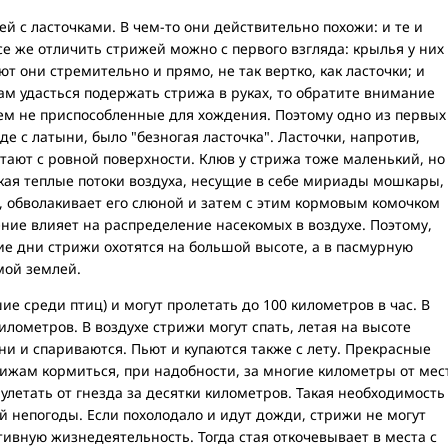
й с ласточками. В чем-то они действительно похожи: и те и
се же отличить стрижей можно с первого взгляда: крылья у них
ют они стремительно и прямо, не так вертко, как ласточки; и
ам удасться подержать стрижа в руках, то обратите внимание
сем не приспособленные для хождения. Поэтому одно из первых
е с латыни, было "безногая ласточка". Ласточки, напротив,
етают с ровной поверхности. Клюв у стрижа тоже маленький, но
екая теплые потоки воздуха, несущие в себе мириады мошкары,
, обволакивает его слюной и затем с этим кормовым комочком
ение влияет на распределение насекомых в воздухе. Поэтому,
жие дни стрижи охотятся на большой высоте, а в пасмурную
мой землей.
е среди птиц) и могут пролетать до 100 километров в час. В
илометров. В воздухе стрижи могут спать, летая на высоте
ни и спариваются. Пьют и купаются также с лету. Прекрасные
ижам кормиться, при надобности, за многие километры от мес
улетать от гнезда за десятки километров. Такая необходимость
й непогоды. Если похолодало и идут дожди, стрижи не могут
тивную жизнедеятельность. Тогда стая откочевывает в места с