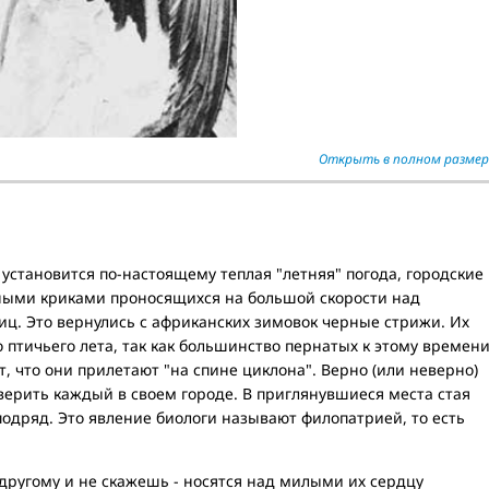
Открыть в полном размер
о установится по-настоящему теплая "летняя" погода, городские
ными криками проносящихся на большой скорости над
. Это вернулись с африканских зимовок черные стрижи. Их
 птичьего лета, так как большинство пернатых к этому времен
т, что они прилетают "на спине циклона". Верно (или неверно)
верить каждый в своем городе. В приглянувшиеся места стая
одряд. Это явление биологи называют филопатрией, то есть
другому и не скажешь - носятся над милыми их сердцу