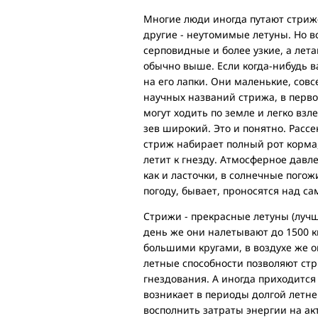
Многие люди иногда путают стриже
другие - неутомимые летуны. Но в
серповидные и более узкие, а лета
обычно выше. Если когда-нибудь в
на его лапки. Они маленькие, сов
научных названий стрижа, в первод
могут ходить по земле и легко взл
зев широкий. Это и понятно. Расс
стриж набирает полный рот корма
летит к гнезду. Атмосферное давл
как и ласточки, в солнечные пого
погоду, бывает, проносятся над са
Стрижи - прекрасные летуны (лучши
день же они налетывают до 1500 к
большими кругами, в воздухе же о
летные способности позволяют стр
гнездования. А иногда приходится 
возникает в периоды долгой летне
восполнить затраты энергии на ак