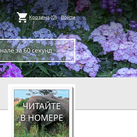
Корзина
(
0
)
Войти
нале за 60 секунд
ЧИТАЙТЕ
В НОМЕРЕ