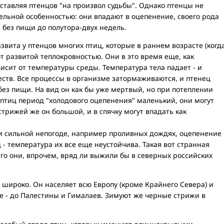
тавляя птенцов "на произвол судьбы". Однако птенцы не
тельной особенностью: они впадают в оцепенение, своего рода
я без пищи до полутора-двух недель.
азвита у птенцов многих птиц, которые в раннем возрасте (когд
 развитой теплокровностью. Они в это время еще, как
исит от температуры среды. Температура тела падает - и
ств. Все процессы в организме затормаживаются, и птенец
без пищи. На вид он как бы уже мертвый, но при потеплении
 птиц период "холодового оцепенения" маленький, они могут
стрижей же он большой, и в спячку могут впадать как
ри сильной непогоде, например проливных дождях, оцепенение
 - температура их все еще неустойчива. Такая вот странная
чего они, впрочем, вряд ли выжили бы в северных российских
широко. Он населяет всю Европу (кроме Крайнего Севера) и
е - до Палестины и Гималаев. Зимуют же черные стрижи в