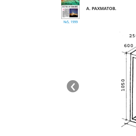
А. РАХМАТОВ.
№5, 1999
‹