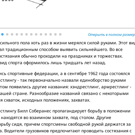
Открыть в полном размер
ильного пола хоть раз в жизни мерялся силой руками. Этот ви
тал традиционным способом выявить сильнейшего. Во все
остязания обычно проходили на праздниках и торжествах.
вид спорта оформилось лишь тридцать лет назад.
ись спортивные федерации, а в сентябре 1962 года состоялся
стлингу - так первоначально назвали единоборство руками
отом появились другие названия: хэндрестлинг, армрестлинг -
нашей стране. Разнообразие названий связано с некоторыми
 схваток, исходных положениях, захватах.
естлингу Билл Соберанес пропагандирует борьбу в положении
 находятся во взаимном захвате, под столом. Другие
рьбу сидя, причем спортсмены свободной рукой держатся за
. Водители грузовиков предпочитают проводить состязания с