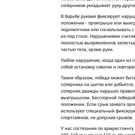
соперников укладывает руку друго
В борьбе руками фиксируют наруше
положении - проигрыше или выигр
подлокотника или соскальзывать с
из-под стола. Нарушениями счита
полностью выпрямленное запястье 
частью тела, кроме руки.
Любое нарушение, когда один из с
собой остановку схватки и повтор
Таким образом, победа может быть 
соперника на щиток или добьется,
соперник дважды нарушил правил
выигрышном. Бесспорной победой
положении. Если срыв захвата пр
используют специальный фиксирую
спортсменов, не допуская срывов.
У нас состязания по армрестлингу п
100, 110 кг и свыше 110 кг. На ч