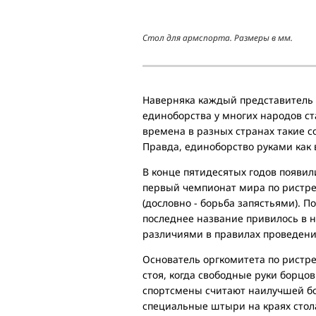
Стол для армспорта. Размеры в мм.
Наверняка каждый представитель с
единоборства у многих народов с
времена в разных странах такие с
Правда, единоборство руками как 
В конце пятидесятых годов появил
первый чемпионат мира по ристре
(дословно - борьба запястьями). П
последнее название привилось в 
различиями в правилах проведения
Основатель оргкомитета по ристр
стоя, когда свободные руки борцов
спортсмены считают наилучшей бо
специальные штыри на краях стола