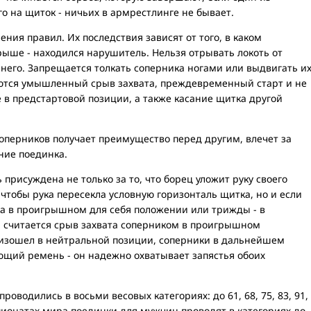
го на щиток - ничьих в армрестлинге не бывает.
ния правил. Их последствия зависят от того, в каком
ыше - находился нарушитель. Нельзя отрывать локоть от
 него. Запрещается толкать соперника ногами или выдвигать и
ются умышленный срыв захвата, преждевременный старт и не
в предстартовой позиции, а также касание щитка другой
оперников получает преимущество перед другим, влечет за
ение поединка.
присуждена не только за то, что борец уложит руку своего
 чтобы рука пересекла условную горизонталь щитка, но и если
а в проигрышном для себя положении или трижды - в
 считается срыв захвата соперником в проигрышном
оизошел в нейтральной позиции, соперники в дальнейшем
щий ремень - он надежно охватывает запястья обоих
роводились в восьми весовых категориях: до 61, 68, 75, 83, 91,
емпионатах мира поединки для мужчин проводят в категориях до