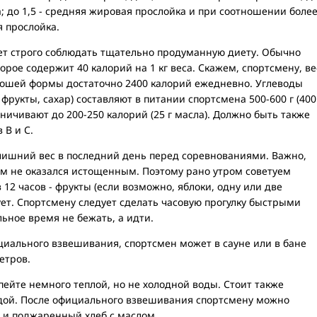
а; до 1,5 - средняя жировая прослойка и при соотношении боле
я прослойка.
ует строго соблюдать тщательно продуманную диету. Обычно
рое содержит 40 калорий на 1 кг веса. Скажем, спортсмену, ве
орошей формы достаточно 2400 калорий ежедневно. Углеводы
 фрукты, сахар) составляют в питании спортсмена 500-600 г (400
ничивают до 200-250 калорий (25 г масла). Должно быть также
 В и С.
ишний вес в последний день перед соревнованиями. Важно,
зм не оказался истощенным. Поэтому рано утром советуем
 в 12 часов - фрукты (если возможно, яблоки, одну или две
ует. Спортсмену следует сделать часовую прогулку быстрыми
льное время не бежать, а идти.
ициального взвешивания, спортсмен может в сауне или в бане
етров.
ейте немного теплой, но не холодной воды. Стоит также
одой. После официального взвешивания спортсмену можно
е и поджаренный хлеб с маслом.