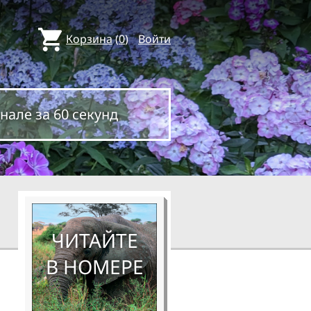
Корзина
(
0
)
Войти
нале за 60 секунд
ЧИТАЙТЕ
В НОМЕРЕ