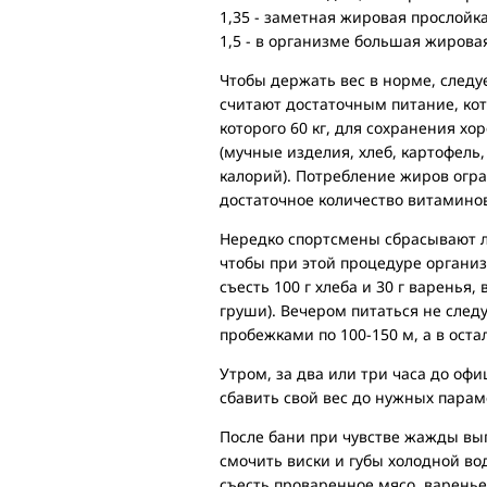
1,35 - заметная жировая прослойк
1,5 - в организме большая жирова
Чтобы держать вес в норме, след
считают достаточным питание, кото
которого 60 кг, для сохранения х
(мучные изделия, хлеб, картофель,
калорий). Потребление жиров огра
достаточное количество витаминов
Нередко спортсмены сбрасывают л
чтобы при этой процедуре органи
съесть 100 г хлеба и 30 г варенья,
груши). Вечером питаться не след
пробежками по 100-150 м, а в оста
Утром, за два или три часа до оф
сбавить свой вес до нужных парам
После бани при чувстве жажды вып
смочить виски и губы холодной в
съесть проваренное мясо, варень