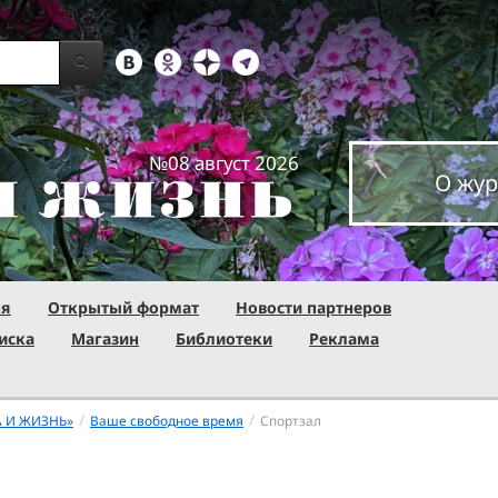
№08 август 2026
О жур
ня
Открытый формат
Новости партнеров
иска
Магазин
Библиотеки
Реклама
/
/
А И ЖИЗНЬ»
Ваше свободное время
Спортзал