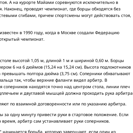
тоя. А на курорте Майами соревнуются исключительно в
. Наконец, проводят чемпионат, где борцы обходятся без
кистевыми сгибами, причем спортсмены могут действовать стоя,
известен в 1990 году, когда в Москве создали Федерацию
открытый чемпионат.
столе высотой 1,05 м, длиной 1 м и шириной 0,60 м. Борцы
ером 6 на 6 дюймов (15,24 на 15,24 см). Высота подлокотников
а превышать полтора дюйма (3,75 см). Соперники обхватывают
пальца так, чтобы верхние фаланги видел арбитр. В
 соперников находятся точно над центром стола, линии плеч
дплечьем и двуглавой мышцей должна проходить рука арбитра
ляют по взаимной договоренности или по указанию арбитра.
 за одну минуту привести руки в стартовое положение. Если
 время, арбитр сам устанавливает руки соперников.
 начинается борьба, которую завершают, если один из