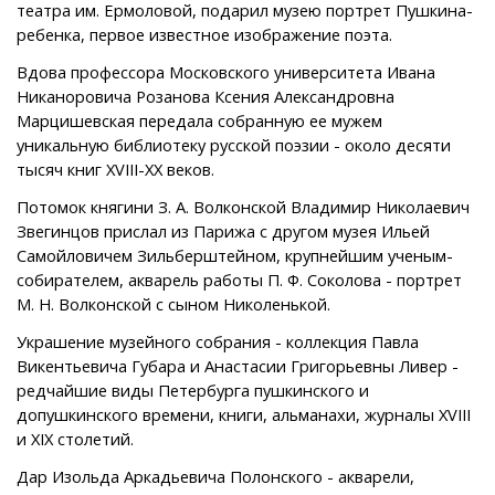
театра им. Ермоловой, подарил музею портрет Пушкина-
ребенка, первое известное изображение поэта.
Вдова профессора Московского университета Ивана
Никаноровича Розанова Ксения Александровна
Марцишевская передала собранную ее мужем
уникальную библиотеку русской поэзии - около десяти
тысяч книг XVIII-XX веков.
Потомок княгини З. А. Волконской Владимир Николаевич
Звегинцов прислал из Парижа с другом музея Ильей
Самойловичем Зильберштейном, крупнейшим ученым-
собирателем, акварель работы П. Ф. Соколова - портрет
М. Н. Волконской с сыном Николенькой.
Украшение музейного собрания - коллекция Павла
Викентьевича Губара и Анастасии Григорьевны Ливер -
редчайшие виды Петербурга пушкинского и
допушкинского времени, книги, альманахи, журналы XVIII
и XIX столетий.
Дар Изольда Аркадьевича Полонского - акварели,