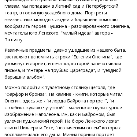
главам, мы попадаем в Летний сад и Петербургский
театр, в гостиную усадебного дома. Портреты
неизвестных молодых людей и барышень помогают
вообразить героев Пушкина - разочарованного Онегина,
мечтательного Ленского, "милый идеал" автора -
Татьяну.
Различные предметы, давно ушедшие из нашего быта,
заставляют вспомнить строки "Евгения Онегина", где
упомянут и лорнет, и печатка, которой запечатывали
письма, и "янтарь на трубках Цареграда", и "уездной
барышни альбом".
Можно подойти к туалетному столику щеголя, где
"фарфор и бронза". На камине - книги, которые читал
Онегин, здесь же - "и лорда Байрона портрет", "и
столбик с куклою чугунной" - маленькое скульптурное
изображение Наполеона. Им, как и Байроном, был
увлечен пушкинский герой. На бюро Ленского лежат
книги Шиллера и Гете, "поэтическим огнем" которых
воспламенялась его душа. Миниатюрный портрет