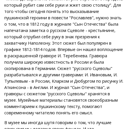
который рубит сам себе руки и жжет свою столицу". Для
того чтобы сегодня понять это высказывание
пушкинской героини в повести "Рославлев", нужно знать
о том, что в 1812 году в журнале "Сын Отечества" была
напечатана заметка о русском Сцеволе - крестьянине,
который отрубил себе руку в знак презрения к
захватчику Наполеону. Этот сюжет был популярен в
графике 1812-1814 годов. Впервые он нашел воплощение
в раскрашенной гравюре И. Теребенева. Гравюра
получила широкую известность в России и была
скопирована в Германии. Сюжет "русского Сцеволы"
разрабатывался и другими граверами: И. Ивановым, И.
Тупылевым - в России, Кларком и Дюбургом по рисунку И.
Аткинсона - в Англии. И журнал "Сын Отечества", и
гравюры с сюжетом "русского Сцеволы" хранятся в
музее. Музейные материалы становятся своеобразным
комментарием к пушкинскому тексту, помогают
современному читателю понять его смысл.
В музее мы иногда шутя говорим о том, что лучшие
открытия мы делаем в своих фондах. И это