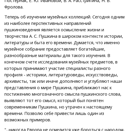
Постернак, Е. Ю. Ивановой, В. А. Расстригина, Н. В.
Фролова.
Теперь об изучении музейных коллекций. Сегодня одним
из наиболее перспективных направлений
пушкиноведения является осмысление жизни и
творчества А. С. Пушкина в широком контексте истории,
литературы и быта его времени. Думается, что именно
музейное собрание предоставляет богатейшие,
разнообразные материалы для такого изучения. В
конечном счете исследования музейных предметов, в
которых принимают участие специалисты разного
профиля - историки, литературоведы, искусствоведы,
архивисты, так или иначе дополняют и углубляют наши
представления о мире Пушкина, приближают нас к
постижению многозначного смысла пушкинского слова,
выявляют тот его смысл, который был понятен
современникам Пушкина, но утрачен к настоящему
времени. Позволю себе привести лишь один из
возможных примеров.
"...никогда Европа не осмелится уже бороться с народом,