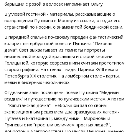
барышни с розой в волосах напоминает Ольгу.
В угловой гостиной - материалы, рассказывающие о
возвращении Пушкина в Москву из ссылки, о годах его
странствий по России, о знаменитой болдинской осени.
В парадной спальне по-своему передан фантастический
колорит петербургской повести Пушкина "Пиковая
дама". Свет выхватывает из темноты портреты
неизвестной молодой красавицы и старой княгини
Голицыной, которую современники считали прототипом
старой графини. На стенах - виды Парижа XVIII века и
Петербурга XIX столетия. На ломберном столе - карты,
мелки в бисерных чехольчиках.
Отдельные залы посвящены поэме Пушкина "Медный
всадник" и путешествию по пугачевским местам. А потом
- "Капитанская дочка" - небольшой зал со своим
экспозиционным решением: два враждующих лагеря -
Пугачев и Екатерина II, между ними - Мироновы и
Гриневы с их "простым величием простых людей",
добротой и благородством. По мысли Пушкина, именно