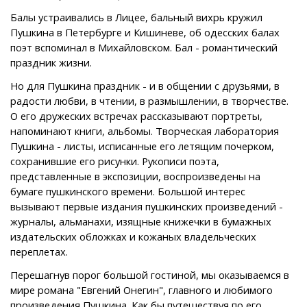
Балы устраивались в Лицее, бальный вихрь кружил
Пушкина в Петербурге и Кишиневе, об одесских балах
поэт вспоминал в Михайловском. Бал - романтический
праздник жизни.
Но для Пушкина праздник - и в общении с друзьями, в
радости любви, в чтении, в размышлении, в творчестве.
О его дружеских встречах рассказывают портреты,
напоминают книги, альбомы. Творческая лаборатория
Пушкина - листы, исписанные его летящим почерком,
сохранившие его рисунки. Рукописи поэта,
представленные в экспозиции, воспроизведены на
бумаге пушкинского времени. Большой интерес
вызывают первые издания пушкинских произведений -
журналы, альманахи, изящные книжечки в бумажных
издательских обложках и кожаных владельческих
переплетах.
Перешагнув порог большой гостиной, мы оказываемся в
мире романа "Евгений Онегин", главного и любимого
произведения Пушкина. Как бы путешествуя по его