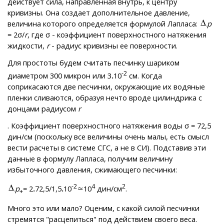
действует сила, направленная внутрь, к центру
кривизны. Она создает дополнительное давление,
величина которого определяется формулой Лапласа:
p
= 2σ/
r
, где σ - коэффициент поверхностного натяжения
жидкости,
r
- радиус кривизны ее поверхности.
Для простоты будем считать песчинку шариком
-2
диаметром 300 микрон или 3
.
10
см. Когда
соприкасаются две песчинки, окружающие их водяные
пленки сливаются, образуя нечто вроде цилиндрика с
донцами радиусом
r
. Коэффициент поверхностного натяжения воды σ = 72,5
дин/см (поскольку все величины очень малы, есть смысл
вести расчеты в системе СГС, а не в СИ). Подставив эти
данные в формулу Лапласа, получим величину
избыточного давления, сжимающего песчинки:
-2
4
2
p
= 2
.
72,5/1,5
.
10
10
дин/см
.
+
Много это или мало? Оценим, с какой силой песчинки
стремятся "расцепиться" под действием своего веса.