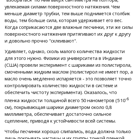
увлекаемая силами поверхностного натяжения. Чем
меньше диаметр трубки, тем выше поднимется столбик
воды, тем больше сила, которая удерживает его вес.
Когда соприкасаются две влажные песчинки, эти же силы
поверхностного натяжения притягивают их друг к другу
и довольно прочно "склеивают".
Удивляет, однако, сколь малого количества жидкости
для этого нужно. Физики из университета в Индиане
(США) провели эксперимент с шариками из полистирола,
смоченными жидким маслом (полистирол не имеет пор, а
масло очень медленно испаряется - это позволяет точно
контролировать количество жидкости в системе и
обеспечить чистоту эксперимента). Оказалось, что
.
-6
пленка жидкости толщиной всего 50 нанометров (5
10
см), покрывающая шарики диаметром около 0,8
миллиметра, обеспечивает достаточно сильное
сцепление, приводя к устойчивости всей системы.
Чтобы песчинки хорошо слипались, вода должна только
лишь покрывать частицы и их группы тонкой пленкой,