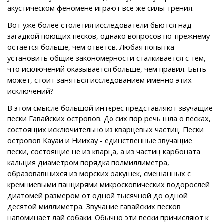
акустическом феномене играют все же силы трения.
Вот уже более столетия исследователи бьются над
загадкой поющих песков, однако вопросов по-прежнему
остается больше, чем ответов. Любая попытка
установить общие закономерности сталкивается с тем,
что исключений оказывается больше, чем правил. Быть
может, стоит заняться исследованием именно этих
исключений?
В этом смысле большой интерес представляют звучащие
пески Гавайских островов. До сих пор речь шла о песках,
состоящих исключительно из кварцевых частиц. Пески
островов Kауаи и Ниихау - единственные звучащие
пески, состоящие не из кварца, а из частиц карбоната
кальция диаметром порядка полмиллиметра,
образовавшихся из морских ракушек, смешанных с
кремниевыми панцирями микроскопических водорослей
диатомей размером от одной тысячной до одной
десятой миллиметра. Звучание гавайских песков
напоминает лай собаки. Обычно эти пески причисляют к