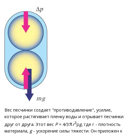
Вес песчинки создает "противодавление", усилие,
которое растягивает пленку воды и отрывает песчинки
3
друг от друга. Этот вес
P
= 4/3
r
ρ
g
, где r - плотность
материала,
g
- ускорение силы тяжести. Он приложен к