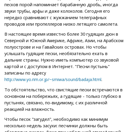
песков порой напоминает барабанную дробь, иногда
звуки трубы, арфы и даже колоколов. Сегодня его
нередко сравнивают с жужжанием телеграфных
проводов или пропеллеров низко летящего самолета.
В настоящее время известно более 30 гудящих дюн в
Северной и Южной Америке, Африке, Азии, на Арабском
полуострове и на Гавайских островах. Но чтобы
услышать гудящие пески, необязательно ехать в
дальние страны. Нужно иметь компьютер со звуковой
картой и с доступом в Интернет. "Песни пустынь"
записаны по адресу
.
http://www.yo.rim.or.jp/~smiwa/sound/badaja.html
То обстоятельство, что свистящие пески встречаются в
основном на побережьях, а гудящие - только глубоко в
пустынях, связано, по-видимому, с их различной
реакцией на влажность.
Чтобы песок "загудел", необходимо как минимум
несколько недель засухи: песчинки должны быть
абсолютно сухими. Даже при небольшой атмосферной