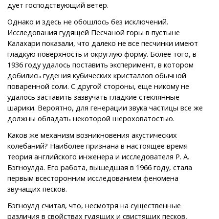
дует господствующий ветер.
Однако и здесь не обошлось без исключений.
Исследования гудящей Песчаной горы в пустыне
Калахари показали, что далеко не все песчинки имеют
гладкую поверхность и округлую форму. Более того, в
1936 году удалось поставить эксперимент, в котором
добились гудения кубических кристаллов обычной
поваренной соли. С другой стороны, еще никому не
удалось заставить зазвучать гладкие стеклянные
шарики. Вероятно, для генерации звука частицы все же
должны обладать некоторой шероховатостью.
Каков же механизм возникновения акустических
колебаний? Наиболее признана в настоящее время
теория английского инженера и исследователя Р. А.
Бэгноулда. Его работа, вышедшая в 1966 году, стала
первым всесторонним исследованием феномена
звучащих песков.
Бэгноулд считал, что, несмотря на существенные
различия в свойствах гудящих и свистящих песков,