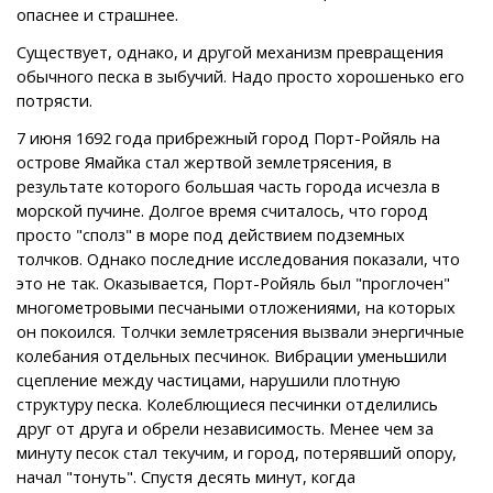
опаснее и страшнее.
Существует, однако, и другой механизм превращения
обычного песка в зыбучий. Надо просто хорошенько его
потрясти.
7 июня 1692 года прибрежный город Порт-Ройяль на
острове Ямайка стал жертвой землетрясения, в
результате которого большая часть города исчезла в
морской пучине. Долгое время считалось, что город
просто "сполз" в море под действием подземных
толчков. Однако последние исследования показали, что
это не так. Оказывается, Порт-Ройяль был "проглочен"
многометровыми песчаными отложениями, на которых
он покоился. Толчки землетрясения вызвали энергичные
колебания отдельных песчинок. Вибрации уменьшили
сцепление между частицами, нарушили плотную
структуру песка. Колеблющиеся песчинки отделились
друг от друга и обрели независимость. Менее чем за
минуту песок стал текучим, и город, потерявший опору,
начал "тонуть". Спустя десять минут, когда