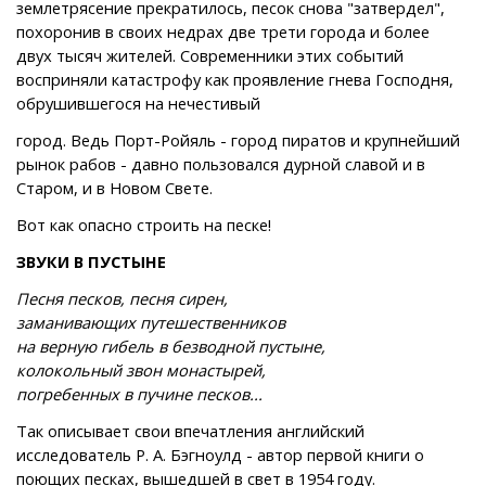
землетрясение прекратилось, песок снова "затвердел",
похоронив в своих недрах две трети города и более
двух тысяч жителей. Современники этих событий
восприняли катастрофу как проявление гнева Господня,
обрушившегося на нечестивый
город. Ведь Порт-Ройяль - город пиратов и крупнейший
рынок рабов - давно пользовался дурной славой и в
Старом, и в Новом Свете.
Вот как опасно строить на песке!
ЗВУКИ В ПУСТЫНЕ
Песня песков, песня сирен,
заманивающих путешественников
на верную гибель в безводной пустыне,
колокольный звон монастырей,
погребенных в пучине песков...
Так описывает свои впечатления английский
исследователь Р. А. Бэгноулд - автор первой книги о
поющих песках, вышедшей в свет в 1954 году.