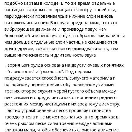
подобно картам в колоде. В то же время отдельные
частицы в каждом слое вращаются вокруг своей оси,
периодически проваливаясь в нижние слои и вновь
выталкиваясь из них. Бэгноулд предположил, что это
вибрирующее движение и производит звук. Чем
больший объем песка участвует в образовании лавины и
чем дольше отдельные слои частиц не смешиваются
друг с другом, сохраняя свою индивидуальность, тем
выше интенсивность и длительность звука.
Теория Бэгноулда основана на двух ключевых понятиях
- "слоистость" и "рыхлость". Под первым
подразумевается способность сыпучего материала к
послойному перемещению, обусловленному силами
трения; второе служит мерой пустого объема между
песчинками и определяется как отношение среднего
расстояния между частицами к их среднему диаметру.
Плотно утрамбованный песок проявляет свойства
твердого тела и не может осыпаться, в то время как в
очень рыхлом песке силы трения между частицами
слишком малы, чтобы обеспечить слоистое движение.