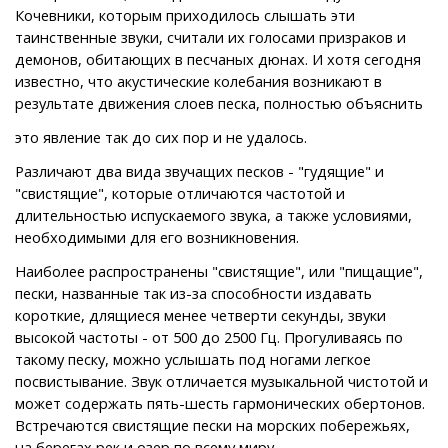
Кочевники, которым приходилось слышать эти
таинственные звуки, считали их голосами призраков и
демонов, обитающих в песчаных дюнах. И хотя сегодня
известно, что акустические колебания возникают в
результате движения слоев песка, полностью объяснить
это явление так до сих пор и не удалось.
Различают два вида звучащих песков - "гудящие" и
"свистящие", которые отличаются частотой и
длительностью испускаемого звука, а также условиями,
необходимыми для его возникновения.
Наиболее распространены "свистящие", или "пищащие",
пески, названные так из-за способности издавать
короткие, длящиеся менее четверти секунды, звуки
высокой частоты - от 500 до 2500 Гц. Прогуливаясь по
такому песку, можно услышать под ногами легкое
посвистывание. Звук отличается музыкальной чистотой и
может содержать пять-шесть гармонических обертонов.
Встречаются свистящие пески на морских побережьях,
на берегах рек и озер по всему миру.