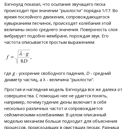
Бэгноулд показал, что осыпание звучащего песка
происходит при значении "рыхлости" порядка 1/17. Во
время послойного движения, сопровождающегося
кувырканием песчинок, происходят колебания этой
величины около среднего значения. Поверхность слоя
вибрирует подобно мембране, порождая звук. Его
частота описывается простым выражением:
где
g
- ускорение свободного падения,
D
- средний
диаметр частиц, а λ - величина "рыхлости".
Простая и наглядная модель Бэгноулда все же далека от
совершенства. С помощью нее не удается понять,
например, почему гудение дюны включает в себя
несколько различных частот и сопровождается
сейсмическими колебаниями. В целом описанный
моделью механизм больше подходит для объяснения
процессов, происходящих в свистящих песках. Разница