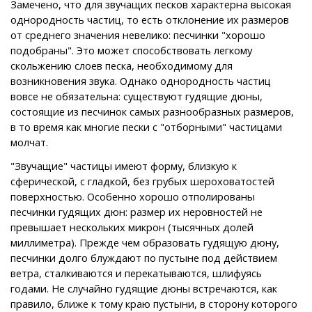
Замечено, что для звучащих песков характерна высокая
однородность частиц, то есть отклонение их размеров
от среднего значения невелико: песчинки "хорошо
подобраны". Это может способствовать легкому
скольжению слоев песка, необходимому для
возникновения звука. Однако однородность частиц
вовсе не обязательна: существуют гудящие дюны,
состоящие из песчинок самых разнообразных размеров,
в то время как многие пески с "отборными" частицами
молчат.
"Звучащие" частицы имеют форму, близкую к
сферической, с гладкой, без грубых шероховатостей
поверхностью. Особенно хорошо отполированы
песчинки гудящих дюн: размер их неровностей не
превышает нескольких микрон (тысячных долей
миллиметра). Прежде чем образовать гудящую дюну,
песчинки долго блуждают по пустыне под действием
ветра, сталкиваются и перекатываются, шлифуясь
годами. Не случайно гудящие дюны встречаются, как
правило, ближе к тому краю пустыни, в сторону которого