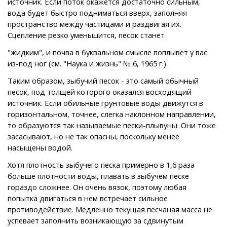
источник. Если поток окажется достаточно сильным,
вода будет быстро подниматься вверх, заполняя
пространство между частицами и раздвигая их.
Сцепление резко уменьшится, песок станет
"жидким", и почва в буквальном смысле поплывет у вас
из-под ног (см. "Наука и жизнь" № 6, 1965 г.).
Таким образом, зыбучий песок - это самый обычный
песок, под толщей которого оказался восходящий
источник. Если обильные грунтовые воды движутся в
горизонтальном, точнее, слегка наклонном направлении,
то образуются так называемые пески-плывуны. Они тоже
засасывают, но не так опасны, поскольку менее
насыщены водой.
Хотя плотность зыбучего песка примерно в 1,6 раза
больше плотности воды, плавать в зыбучем песке
гораздо сложнее. Он очень вязок, поэтому любая
попытка двигаться в нем встречает сильное
противодействие. Медленно текущая песчаная масса не
успевает заполнить возникающую за сдвинутым