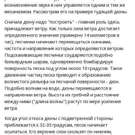
возникновение звука в них управляется одним и тем же
механизмом. Рассмотрим его на примере гудящей дюны.
Сначала дюну надо "построить" - главная роль здесь
принадлежит ветру. Как только сила ветра достигает
определенного значения (примерно 14 километров в
час), песчинки начинают перемещаться скачками,
частота и направление которых определяются ветром.
Подскакивающие песчинки соударяются подобно
бильярдным шарам, одновременно бомбардируя
поверхность песка под углом около 10 градусов. Такое
движение частиц песка приводит к образованию
волнистого рельефа на песчаной поверхности - дюн.
Подобно волнам на воде, дюны перемещаются в
направлении ветра. Высота их гребней и расстояние
между ними ("длина волны") растут по мере усиления
ветра.
Когда угол откоса дюны с подветренной стороны
приближается к 32-35 градусам, песок начинает
осыпаться. Его верхние слои скользят по нижним,