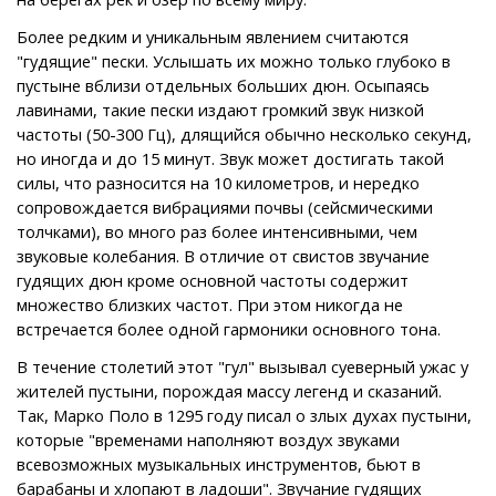
Более редким и уникальным явлением считаются
"гудящие" пески. Услышать их можно только глубоко в
пустыне вблизи отдельных больших дюн. Осыпаясь
лавинами, такие пески издают громкий звук низкой
частоты (50-300 Гц), длящийся обычно несколько секунд,
но иногда и до 15 минут. Звук может достигать такой
силы, что разносится на 10 километров, и нередко
сопровождается вибрациями почвы (сейсмическими
толчками), во много раз более интенсивными, чем
звуковые колебания. В отличие от свистов звучание
гудящих дюн кроме основной частоты содержит
множество близких частот. При этом никогда не
встречается более одной гармоники основного тона.
В течение столетий этот "гул" вызывал суеверный ужас у
жителей пустыни, порождая массу легенд и сказаний.
Так, Марко Поло в 1295 году писал о злых духах пустыни,
которые "временами наполняют воздух звуками
всевозможных музыкальных инструментов, бьют в
барабаны и хлопают в ладоши". Звучание гудящих