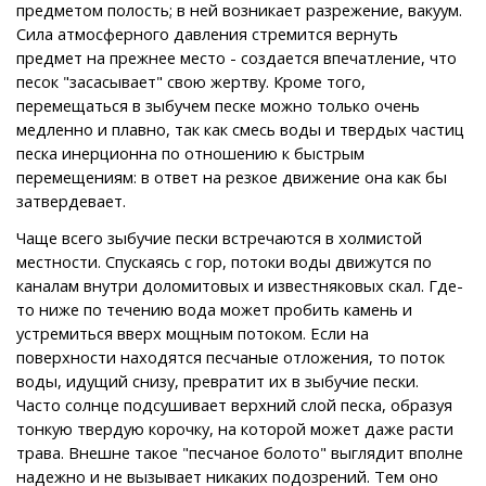
предметом полость; в ней возникает разрежение, вакуум.
Сила атмосферного давления стремится вернуть
предмет на прежнее место - создается впечатление, что
песок "засасывает" свою жертву. Кроме того,
перемещаться в зыбучем песке можно только очень
медленно и плавно, так как смесь воды и твердых частиц
песка инерционна по отношению к быстрым
перемещениям: в ответ на резкое движение она как бы
затвердевает.
Чаще всего зыбучие пески встречаются в холмистой
местности. Спускаясь с гор, потоки воды движутся по
каналам внутри доломитовых и известняковых скал. Где-
то ниже по течению вода может пробить камень и
устремиться вверх мощным потоком. Если на
поверхности находятся песчаные отложения, то поток
воды, идущий снизу, превратит их в зыбучие пески.
Часто солнце подсушивает верхний слой песка, образуя
тонкую твердую корочку, на которой может даже расти
трава. Внешне такое "песчаное болото" выглядит вполне
надежно и не вызывает никаких подозрений. Тем оно