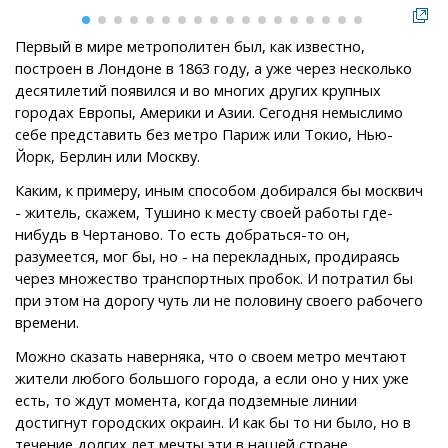
Первый в мире метрополитен был, как известно,
построен в Лондоне в 1863 году, а уже через несколько
десятилетий появился и во многих других крупных
городах Европы, Америки и Азии. Сегодня немыслимо
себе представить без метро Париж или Токио, Нью-
Йорк, Берлин или Москву.
Каким, к примеру, иным способом добирался бы москвич
- житель, скажем, Тушино к месту своей работы где-
нибудь в Чертаново. То есть добраться-то он,
разумеется, мог бы, но - на перекладных, продираясь
через множество транспортных пробок. И потратил бы
при этом на дорогу чуть ли не половину своего рабочего
времени.
Можно сказать наверняка, что о своем метро мечтают
жители любого большого города, а если оно у них уже
есть, то ждут момента, когда подземные линии
достигнут городских окраин. И как бы то ни было, но в
течение долгих лет мечты эти в нашей стране