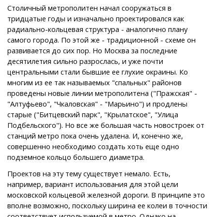
Столичный метрополитен начал сооружаться в
тридцатые годы и изначально проектировался как
радиально-кольцевая структура - аналогично плану
самого города. По этой же - традиционной - схеме он
развивается до сих пор. Но Москва за последние
десятилетия сильно разрослась, и уже почти
центральными стали бывшие ее глухие окраины. Ко
многим из ее так называемых "спальных" районов
проведены новые линии метрополитена ("Пражская" -
"Алтуфьево", "Чкаловская" - "Марьино") и продлены
старые ("Битцевский парк", "Крылатское", "Улица
Подбельского"). Но все же большая часть новостроек от
станций метро пока очень удалена. И, конечно же,
совершенно необходимо создать хоть еще одно
подземное кольцо большего диаметра.
Проектов на эту тему существует немало. Есть,
например, вариант использования для этой цели
московской кольцевой железной дороги. В принципе это
вполне возможно, поскольку ширина ее колеи в точности
соответствует используемой в метро. Однако на