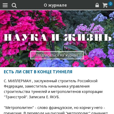
0
О журнале




Подписаться на журнал
ЕСТЬ ЛИ СВЕТ В КОНЦЕ ТУННЕЛЯ
С. МИЛЛЕРМАН , заслуженный строитель Российской
Федерации, заместитель начальника управления
строительства туннелей и метрополитенов корпорации
"Трансстрой". Записала Е. ЯКУБ.
"Метрополитен" - слово французское, но корни у него -
греческие. В переводе на русский "метрополис" означает