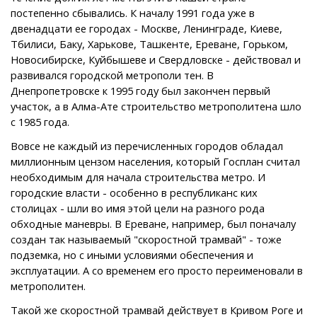
постепенно сбывались. К началу 1991 года уже в
двенадцати ее городах - Москве, Ленинграде, Киеве,
Тбилиси, Баку, Харькове, Ташкенте, Ереване, Горьком,
Новосибирске, Куйбышеве и Свердловске - действовал и
развивался городской метрополи тен. В
Днепропетровске к 1995 году был закончен первый
участок, а в Алма-Ате строительство метрополитена шло
с 1985 года.
Вовсе не каждый из перечисленных городов обладал
миллионным цензом населения, который Госплан считал
необходимым для начала строительства метро. И
городские власти - особенно в республиканс ких
столицах - шли во имя этой цели на разного рода
обходные маневры. В Ереване, например, был поначалу
создан так называемый "скоростной трамвай" - тоже
подземка, но с иными условиями обеспечения и
эксплуатации. А со временем его просто переименовали в
метрополитен.
Такой же скоростной трамвай действует в Кривом Роге и