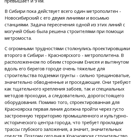
превышает и 9 км.
В Сибири пока действует всего один метрополитен -
Новосибирский с его двумя линиями и восьмью
станциями. Задача пересечения одной из этих линий с
могучей Обью была решена строителями при помощи
метромоста.
С огромными трудностями столкнулись проектировщики
второго в Сибири - Красноярского - метрополитена. В
расположенном по обеим сторонам Енисея и вытянутом
вдоль его берегов городе очень тяжелые для
строительства подземки грунты - сильно трещиноватые,
значительно обводненные и проседающие. Они требуют
как тщательного крепления забоев, так и специальных
методов проходки, а следовательно, дорогостоящего
оборудования. Помимо того, спроектированная для
Красноярска первая линия должна пройти через густо
застроенную территорию промышленного и культурно-
исторического центра города, что требует прокладки
трассы глубокого заложения, а значит, значительных
средств. Поэтому сегодня в Красноярске строительство