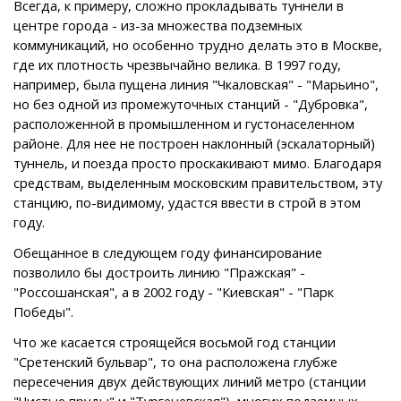
Всегда, к примеру, сложно прокладывать туннели в
центре города - из-за множества подземных
коммуникаций, но особенно трудно делать это в Москве,
где их плотность чрезвычайно велика. В 1997 году,
например, была пущена линия "Чкаловская" - "Марьино",
но без одной из промежуточных станций - "Дубровка",
расположенной в промышленном и густонаселенном
районе. Для нее не построен наклонный (эскалаторный)
туннель, и поезда просто проскакивают мимо. Благодаря
средствам, выделенным московским правительством, эту
станцию, по-видимому, удастся ввести в строй в этом
году.
Обещанное в следующем году финансирование
позволило бы достроить линию "Пражская" -
"Россошанская", а в 2002 году - "Киевская" - "Парк
Победы".
Что же касается строящейся восьмой год станции
"Сретенский бульвар", то она расположена глубже
пересечения двух действующих линий метро (станции
"Чистые пруды" и "Тургеневская"), многих подземных