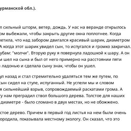
урманской обл.).
ыл сильный шторм, ветер, дождь. У нас на веранде открылось
ном выбежали, чтобы закрыть другие окна поплотнее. Когда
метила, что над забором двигался красивый шарик, диаметром
 когда этот шарик увидел сын, то испугался и громко закричал.
убам: "молчи". Вторую руку я повернула ладошкой к шару. А он
ом шел на сына и был от него примерно на расстоянии пяти
 ладонью и сделала сыну знак, чтобы он ушел.
ул назад и стал стремительно удаляться тем же путем, по
сын сидел на стуле, испуганный. Не успели мы и словом
лся сильнейший взрыв, сопровождаемый раскатами грома. А
гу нам преградил ствол большого дерева. Толстое для наших
 диаметре - было сломано в двух местах, но не обожжено.
устое дерево. Причем в первый год листья на нем были очень
ородила, показывала местному экологу. Он сказал, что это