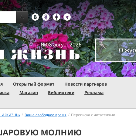
№08 август 2026
О жур
ня
Открытый формат
Новости партнеров
иска
Магазин
Библиотеки
Реклама
/
/
А И ЖИЗНЬ»
Ваше свободное время
Переписка с читателями
 ШАРОВУЮ МОЛНИЮ