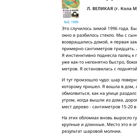
Л. ВЕЛИКАЯ (г. Кола М
№9, 1999
Это случилось зимой 1996 года. Б
окно и разбилось стекло. Мы с сы
возвращались домой, я первая за
примерно сантиметров тридцать. А
Я инстинктивно поднесла палец к г
уже как-то непонятно быстро, бок
метров. Я остановилась с поднятой
И тут произошло чудо: шар поверн
которому пришел. Я вошла в дом, 
обмолвиться, как на улице разда
утром, когда вышли из дома, доро
мест дерево - сантиметров 15-20 в
На этих обломках вновь выросло г
крупные и длинные. Место это я ог
результат шаровой молнии.