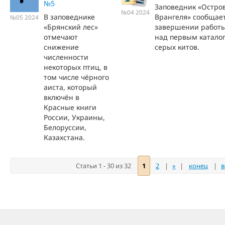
№5
Заповедник «Остро
№04 2024
В заповеднике
Врангеля» сообщает
№05 2024
«Брянский лес»
завершении работ
отмечают
над первым катало
снижение
серых китов.
численности
некоторых птиц, в
том числе чёрного
аиста, который
включён в
Красные книги
России, Украины,
Белоруссии,
Казахстана.
Статьи 1 - 30 из 32
1
2
|
»
|
конец
|
в