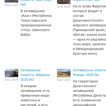
№5
№05 2026
На острове Фуругел
№04 2026
В заповеднике
который входит в
«Азас» (Республика
состав
Тыва) повысили
Дальневосточного
природоохранный
морского заповедн
статус тувинского
(Приморский край),
бобра.
обитает малая колп
— одна из редчайш
птиц мира, занесён
в Международную
Красную книгу.
Заповедные
Заповедные новост
новости. Февраль
Январь 2026 №1
2026 №2
№02 2026
№01 2026
На территории
В каждом
Дагестанского
заповеднике есть
заповедника
привычные виды
(Республика Дагеста
животных и
есть знаменитая
растений, а есть
ландшафтная