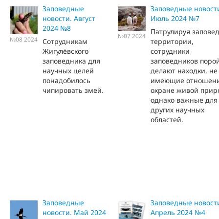
Заповедные
Заповедные новост
новости. Август
Июль 2024 №7
2024 №8
Патрулируя запове
№07 2024
№08 2024
Сотрудникам
территории,
Жигулёвского
сотрудники
заповедника для
заповедников поро
научных целей
делают находки, не
понадобилось
имеющие отношени
чипировать змей.
охране живой прир
однако важные для
других научных
областей.
Заповедные
Заповедные новост
новости. Май 2024
Апрель 2024 №4