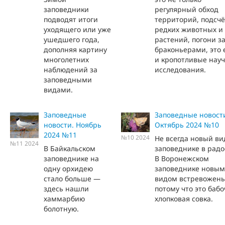
заповедники
регулярный обход
подводят итоги
территорий, подсчё
уходящего или уже
редких животных и
ушедшего года,
растений, погони з
дополняя картину
браконьерами, это
многолетних
и кропотливые нау
наблюдений за
исследования.
заповедными
видами.
Заповедные
Заповедные новост
новости. Ноябрь
Октябрь 2024 №10
2024 №11
№10 2024
Не всегда новый ви
№11 2024
В Байкальском
заповеднике в радо
заповеднике на
В Воронежском
одну орхидею
заповеднике новым
стало больше —
видом встревожены
здесь нашли
потому что это бабо
хаммарбию
хлопковая совка.
болотную.