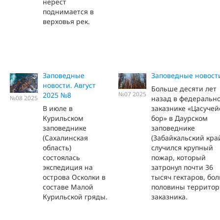
нерест
поднимается в
верховья рек.
Заповедные
Заповедные новост
новости. Август
Больше десяти лет
№07 2025
2025 №8
назад в федеральн
№08 2025
В июле в
заказнике «Цасучей
Курильском
бор» в Даурском
заповеднике
заповеднике
(Сахалинская
(Забайкальский кра
область)
случился крупный
состоялась
пожар, который
экспедиция на
затронул почти 36
острова Осколки в
тысяч гектаров, бо
составе Малой
половины террито
Курильской гряды.
заказника.