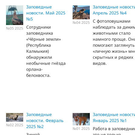
Заповедные
Заповедные новост
новости. Май 2025
Апрель 2025 №4
№5
С фотоловушками
№04 2025
Сотрудники
наблюдать за дики
№05 2025
заповедника
животными стало
«Чёрные земли»
намного проще. Он
(Республика
помогают заглянуть
Калмыкия)
«личную жизнь» мн
обнаружили
скрытных и редких
необычные гнёзда
видов.
орлана-
белохвоста.
Заповедные
Заповедные новост
новости. Февраль
Январь 2025 №1
№02 2025
2025 №2
Работа в заповедни
№01 2025
Зимой
это не только