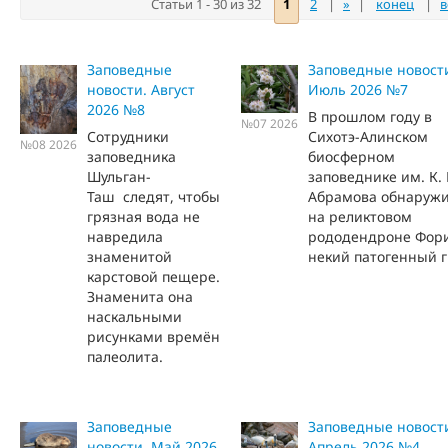
Статьи 1 - 30 из 32
1
2
|
»
|
конец
|
в
Заповедные
Заповедные новост
новости. Август
Июль 2026 №7
2026 №8
В прошлом году в
№07 2026
Сотрудники
Сихотэ-Алинском
№08 2026
заповедника
биосферном
Шульган-
заповеднике им. К. 
Таш следят, чтобы
Абрамова обнаруж
грязная вода не
на реликтовом
навредила
рододендроне Фор
знаменитой
некий патогенный г
карстовой пещере.
Знаменита она
наскальными
рисунками времён
палеолита.
Заповедные
Заповедные новост
новости. Май 2026
Апрель 2026 №4