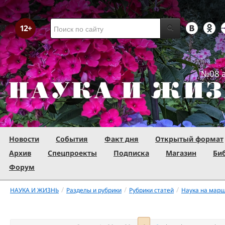
№08 а
Новости
События
Факт дня
Открытый формат
Архив
Спецпроекты
Подписка
Магазин
Би
Форум
/
/
/
НАУКА И ЖИЗНЬ
Разделы и рубрики
Рубрики статей
Наука на мар