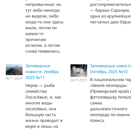
непривычные: их
достопримечательн
тут либо никогда
— бархан Сарыкум,
не видели, либо
одна из крупнейши
когда-то они здесь
песчаных дюн Евра
жили, потом по
каким-то
причинам
исчезли, а потом
снова появились.
Заповедные
Заповедные новост
новости. Ноябрь
Октябрь 2025 №10
2025 №11
№11 2025
В национальном па
№10 2025
Нерка — рыба
«Земля леопарда»
семейства
(Приморский край) 
Лососёвые, и, как
фотоловушку попал
многие виды
самка
лососёвых, она
дальневосточного
большую часть
леопарда по имени
жизни проводит в
Алекса.
море и лишь на