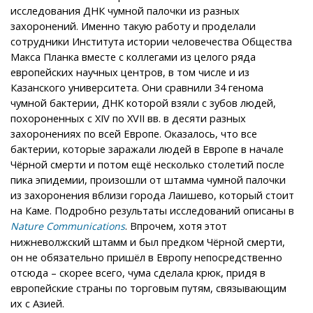
исследования ДНК чумной палочки из разных
захоронений. Именно такую работу и проделали
сотрудники Института истории человечества Общества
Макса Планка вместе с коллегами из целого ряда
европейских научных центров, в том числе и из
Казанского университета. Они сравнили 34 генома
чумной бактерии, ДНК которой взяли с зубов людей,
похороненных с XIV по XVII вв. в десяти разных
захоронениях по всей Европе. Оказалось, что все
бактерии, которые заражали людей в Европе в начале
Чёрной смерти и потом ещё несколько столетий после
пика эпидемии, произошли от штамма чумной палочки
из захоронения вблизи города Лаишево, который стоит
на Каме. Подробно результаты исследований описаны в
. Впрочем, хотя этот
Nature Communications
нижневолжский штамм и был предком Чёрной смерти,
он не обязательно пришёл в Европу непосредственно
отсюда – скорее всего, чума сделала крюк, придя в
европейские страны по торговым путям, связывающим
их с Азией.