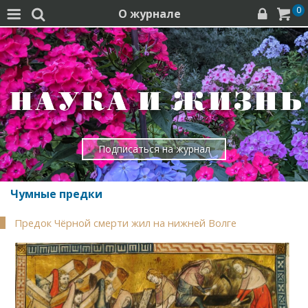
0
О журнале




Подписаться на журнал
Чумные предки
Предок Чёрной смерти жил на нижней Волге