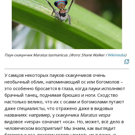
Паук-скакунчик Maratus tasmanicus. (Фото: Shane Walker /
Wikimedia
)
У самцов некоторых пауков-скакунчиков очень
необычный облик, напоминающий ос или богомолов –
это особенно бросается в глаза, когда пауки исполняют
брачный танец, поднимая брюшко и ноги. Сходство
настолько велико, что их с осами и богомолами путают
даже специалисты, что отражено даже в видовых
названиях: например, у скакунчика
Maratus vespa
видовое «vespa» означает «оса». Но, может, всё дело в
человеческом восприятии? Мы знаем, как выглядит
богомол и оса, поэтому готовы видеть их в пауке, и