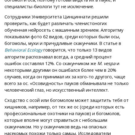
специалисты-биологи тут не исключение.
Сотрудники Университета Цинциннати решили
проверить, как будет различать членистоногих
обученная нейросеть с машинным зрением. Алгоритму
показывали фото 62 видов, среди которых были осы,
богомолы, мухи и причудливые скакунчики. В статье в
говорится, что только 13 видов
Behavioral Ecology
алгоритм распознавал всегда, а средний процент
ошибок составлял 12%. Со скакунчиком же
M. vespa
и
некоторыми другими он ошибался более чем в 20%
случаев, когда он принимал их за кого-то другого, чаще
всего за ос. «Осовидность» пауков обманывала не только
человеческий глаз, но искусственный интеллект.
Сходство с осой или богомолом может защитить тебя от
хищников, например, от тех же ос (среди которых есть
профессиональные охотники на пауков) и богомолов,
которые вполне могут справиться с небольшим
скакунчиком. Но у скакунчиков ведь на опасных
насекомых похожи только самцы. Исследователи