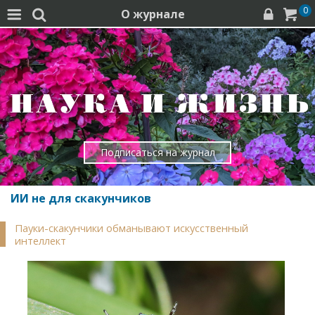
0
О журнале




Подписаться на журнал
ИИ не для скакунчиков
Пауки-скакунчики обманывают искусственный
интеллект