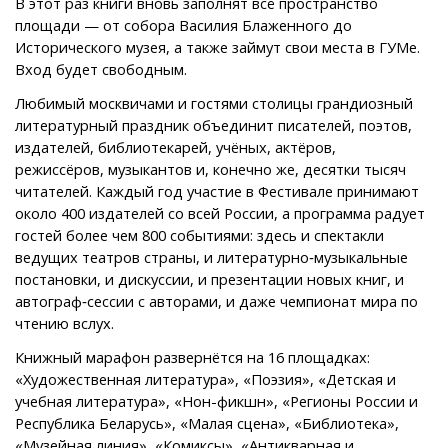
В этот раз книги вновь заполнят всё пространство
площади — от собора Василия Блаженного до
Исторического музея, а также займут свои места в ГУМе.
Вход будет свободным.
Любимый москвичами и гостями столицы грандиозный
литературный праздник объединит писателей, поэтов,
издателей, библиотекарей, учёных, актёров,
режиссёров, музыкантов и, конечно же, десятки тысяч
читателей. Каждый год участие в Фестивале принимают
около 400 издателей со всей России, а программа радует
гостей более чем 800 событиями: здесь и спектакли
ведущих театров страны, и литературно‑музыкальные
постановки, и дискуссии, и презентации новых книг, и
автограф‑сессии с авторами, и даже чемпионат мира по
чтению вслух.
Книжный марафон развернётся на 16 площадках:
«Художественная литература», «Поэзия», «Детская и
учебная литература», «Нон-фикшн», «Регионы России и
Республика Беларусь», «Малая сцена», «Библиотека»,
«Музейная линия», «Комиксы», «Антикварная и