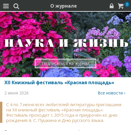
0
О журнале




Подписаться на журнал
XII Книжный фестиваль «Красная площадь»
2 июня 2026
Все новости ›
С 4 по 7 июня всех любителей литературы приглашаем
на XII книжный фестиваль «Красная площадь».
Фестиваль проходит с 2015 года и приурочен ко дню
рождения А. С. Пушкина и Дню русского языка.