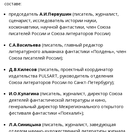
составе:
председатель
А.И.Первушин
(писатель, журналист,
сценарист, исследователь истории науки,
космонавтики, научной фантастики, член Союза
писателей России и Союза литераторов России)
С.А.Васильева
(писатель, главный редактор
литературного альманаха фантастики «Полдень», член
Союза писателей России);
Д.В.Килесов
(писатель, проектный координатор
издательства PULSART, руководитель отделения
Союза литераторов России по Санкт-Петербургу);
И.О.Кулагина
(писатель, журналист, директор Союза
деятелей фантастической литературы и кино,
генеральный директор Межрегионального открытого
фестиваля фантастики «Поехали!»);
Л.А.Синицына
(писатель, журналист, заведующая
отделом научно-художественной литературы журнала