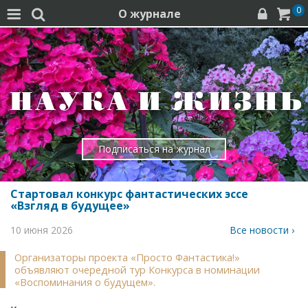
0
О журнале




Подписаться на журнал
Стартовал конкурс фантастических эссе
«Взгляд в будущее»
10 июня 2026
Все новости ›
Организаторы проекта «Просто Фантастика!»
объявляют очередной тур Конкурса в номинации
«Воспоминания о будущем».