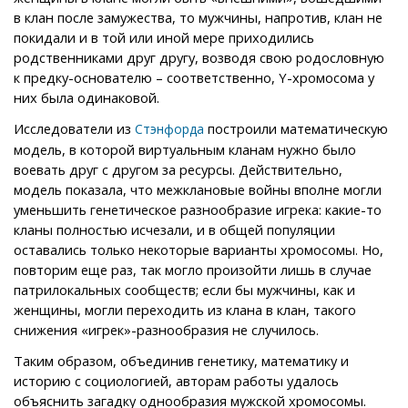
в клан после замужества, то мужчины, напротив, клан не
покидали и в той или иной мере приходились
родственниками друг другу, возводя свою родословную
к предку-основателю – соответственно, Y-хромосома у
них была одинаковой.
Исследователи из
построили математическую
Стэнфорда
модель, в которой виртуальным кланам нужно было
воевать друг с другом за ресурсы. Действительно,
модель показала, что межклановые войны вполне могли
уменьшить генетическое разнообразие игрека: какие-то
кланы полностью исчезали, и в общей популяции
оставались только некоторые варианты хромосомы. Но,
повторим еще раз, так могло произойти лишь в случае
патрилокальных сообществ; если бы мужчины, как и
женщины, могли переходить из клана в клан, такого
снижения «игрек»-разнообразия не случилось.
Таким образом, объединив генетику, математику и
историю с социологией, авторам работы удалось
объяснить загадку однообразия мужской хромосомы.