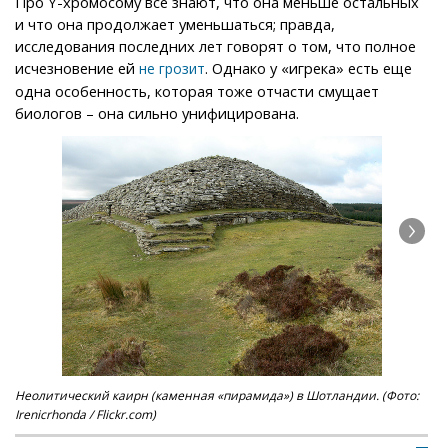
Про Y-хромосому все знают, что она меньше остальных
и что она продолжает уменьшаться; правда,
исследования последних лет говорят о том, что полное
исчезновение ей
. Однако у «игрека» есть еще
не грозит
одна особенность, которая тоже отчасти смущает
биологов – она сильно унифицирована.
Неолитический каирн (каменная «пирамида») в Шотландии. (Фото:
Жен
Irenicrhonda / Flickr.com)
не