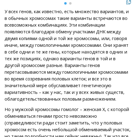
У всех генов, как известно, есть множество вариантов, и
в обычных хромосомах такие варианты встречаются во
всевозможных комбинациях. Эти комбинации
появляются благодаря обмену участками ДНК между
двумя копиями одной и той же хромосомы, или, говоря
иначе, между гомологичными хромосомами. Они хранят
в себе одни и те же гены, которые находятся в одних и
тех же позициях, однако варианты генов в той и в
другой хромосоме разные. Варианты генов
перетасовываются между гомологичными хромосомами
во время созревания половых клеток; и все это в
значительной мере обуславливает генетическую
вариативность – как у нас, так и у всех живых существ,
облагодетельствованных половым размножением.
Но у мужской хромосомы гомолог – женская X, с которой
обмениваться генами просто невозможно
(справедливости ради стоит заметить, что у половых
хромосом есть очень небольшой обмениваемый участок,
но такие подробности нам сейчас неважны). Так что все