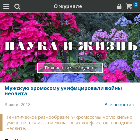
0
О журнале




Подписаться на журнал
Мужскую хромосому унифицировали войны
неолита
3 июня 2018
Все новости ›
Генетическое разнообразие Y-хромосомы могло сильно
уменьшиться из-за межклановых конфликтов в позднем
неолите.