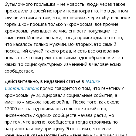
бутылочного горлышка – не новость, люди через такое
проходили в своей истории неоднократно. Но в данном
случае интрига в том, что, во-первых, через «бутылочное
горлышко» прошла только Y-хромосома; все прочие
хромосомы уменьшение численности популяции не
заметили. Иными словами, тогда происходило что-то,
что касалось только мужчин. Во-вторых, это самый
последний случай такого рода, и есть все основания
полагать, что «игрек» стал таким однообразным из-за
каких-то социокультурных изменений в человеческих
сообществах.
Действительно, в недавней статье в
Nature
прямо говорится о том, что генетику Y-
Communications
хромосомы унифицировали социальные события, а
именно – межклановые войны. После того, как около
12000 лет назад появилось сельское хозяйство,
численность людских сообществ начала расти, но
притом, что важно, сообщества тогда строились по
патрилокальному принципу. Это значит, что если
женщины в клане могли быть «внешними», вошедшими