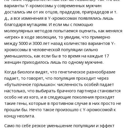
варианты Y-хромосомы у современных мужчин
достались им от их отцов, прадедов, прапрадедов и т.
д., а все изменения в Y-хромосомах появлялись лишь
благодаря мутациям. И если мы с помощью
молекулярных методов попытаемся оценить, как менялся
«игрек» в ходе эволюции, то увидим, что примерно
между 5000 и 3000 лет назад количество вариантов Y-
хромосомы в человеческой популяции сильно
уменьшилось, как если бы в то время на каждые 17
женщин приходилось лишь по одному мужчине.
Когда биологи видят, что генетическое разнообразие
падает, то говорят, что популяция проходит через
«бутылочное горлышко»: численность особей падает
настолько, что выбирать брачного партнера становится
особо не из кого, и в следующие поколения проходят
такие гены, которые в противном случае в них просто не
прошли бы. Нечто такое произошло с Y-хромосомой к
концу неолита.
Само по себе резкое уменьшение популяции и эффект