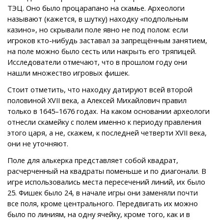
ТЭЦ. Оно было процарапано на скамье. Археологи
называют (кажется, в шутку) находку «подпольным
казино», но скрывали поле явно не под полом: если
игроков кто-нибудь заставал за запрещённым занятием,
на поле можно было сесть или накрыть его тряпицей.
Исследователи отмечают, что в прошлом году они
нашли множество игровых фишек.
Стоит отметить, что находку датируют всей второй
половиной XVII века, а Алексей Михайлович правил
только в 1645–1676 годах. На каком основании археологи
отнесли скамейку с полем именно к периоду правления
этого царя, а не, скажем, к последней четверти XVII века,
они не уточняют.
Поле для алькерка представляет собой квадрат,
расчерченный на квадраты поменьше и по диагонали. В
игре использовались места пересечений линий, их было
25. Фишек было 24, в начале игры они заменяли почти
все поля, кроме центрального. Передвигать их можно
было по линиям, на одну ячейку, кроме того, как и в