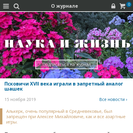
0
О журнале




Подписаться на журнал
Псковичи XVII века играли в запретный аналог
шашек
15 ноября 2019
Все новости ›
Алькерк, очень популярный в Средневековье, был
запрещён при Алексее Михайловиче, как и все азартные
игры.