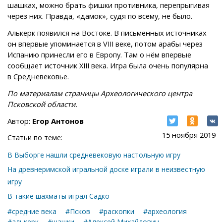
шашках, можно брать фишки противника, перепрыгивая
через них. Правда, «дамок», судя по всему, не было.
Алькерк появился на Востоке. В письменных источниках
он впервые упоминается в VIII веке, потом арабы через
Испанию принесли его в Европу. Там о нём впервые
сообщает источник XIII века. Игра была очень популярна
в Средневековье.
По материалам страницы
Археологического центра
Псковской области
.
Автор:
Егор Антонов
15 ноября 2019
Статьи по теме:
В Выборге нашли средневековую настольную игру
На древнеримской игральной доске играли в неизвестную
игру
В такие шахматы играл Садко
#средние века
#Псков
#раскопки
#археология
#алькерк
#шашки
#Алексей Михайлович