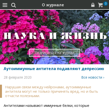
0
О журнале




Подписаться на журнал
Аутоиммунные антитела подавляют депрессию
28 февраля 2020
Все новости ›
Нарушая связи между нейронами, аутоиммунные
антитела могут не только причинять вред, но и быть
отчасти полезными.
Антителами называют иммунные белки, которые