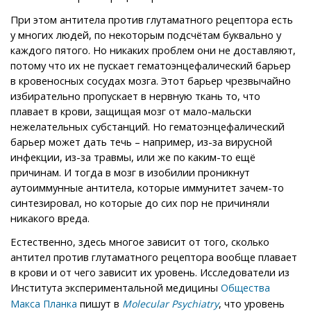
При этом антитела против глутаматного рецептора есть
у многих людей, по некоторым подсчётам буквально у
каждого пятого. Но никаких проблем они не доставляют,
потому что их не пускает гематоэнцефалический барьер
в кровеносных сосудах мозга. Этот барьер чрезвычайно
избирательно пропускает в нервную ткань то, что
плавает в крови, защищая мозг от мало-мальски
нежелательных субстанций. Но гематоэнцефалический
барьер может дать течь – например, из-за вирусной
инфекции, из-за травмы, или же по каким-то ещё
причинам. И тогда в мозг в изобилии проникнут
аутоиммунные антитела, которые иммунитет зачем-то
синтезировал, но которые до сих пор не причиняли
никакого вреда.
Естественно, здесь многое зависит от того, сколько
антител против глутаматного рецептора вообще плавает
в крови и от чего зависит их уровень. Исследователи из
Института экспериментальной медицины
Общества
пишут в
, что уровень
Макса Планка
Molecular Psychiatry