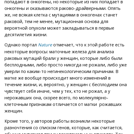
попадают в онкогены, но некоторые из них попадает в
онкогены и оказываются раково-драйверными. Опять
же, не всякая клетка с мутациями в онкогенах станет
раковой, тем не менее, мутационная основа для
вероятной опухоли может закладываться в первые
десятилетия жизни.
Однако портал
отмечает, что к этой работе есть
Nature
некоторые вопросы: маточные железа для анализа
раковых мутаций брали у женщин, которые либо были
бесплодными, либо просто никогда не рожали, либо уже
умерли по каким-то негинекологическим причинам. В
матке же вообще происходит много изменений в
течение жизни, и, вероятно, у женщин с бесплодием она
чувствует себя иначе, чем у тех, кто не рожал, а у
нерожавших она, скорее всего, по молекулярно-
клеточным признакам отличается от матки рожавших
женщин.
Кроме того, у авторов работы возникли некоторые
разночтения со списком генов, которые, как считается,
обычно мутируют при эндометриальных опухолях. Так