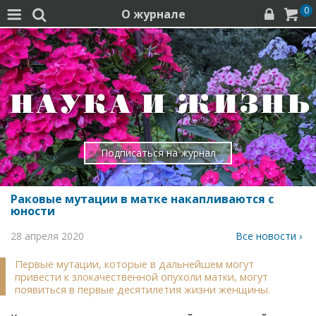
0
О журнале




Подписаться на журнал
Раковые мутации в матке накапливаются с
юности
28 апреля 2020
Все новости ›
Первые мутации, которые в дальнейшем могут
привести к злокачественной опухоли матки, могут
появиться в первые десятилетия жизни женщины.