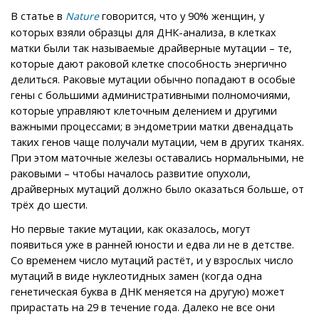
В статье в
говорится, что у 90% женщин, у
Nature
которых взяли образцы для ДНК-анализа, в клетках
матки были так называемые драйверные мутации – те,
которые дают раковой клетке способность энергично
делиться. Раковые мутации обычно попадают в особые
гены с большими административными полномочиями,
которые управляют клеточным делением и другими
важными процессами; в эндометрии матки двенадцать
таких генов чаще получали мутации, чем в других тканях.
При этом маточные железы оставались нормальными, не
раковыми – чтобы началось развитие опухоли,
драйверных мутаций должно было оказаться больше, от
трёх до шести.
Но первые такие мутации, как оказалось, могут
появиться уже в ранней юности и едва ли не в детстве.
Со временем число мутаций растёт, и у взрослых число
мутаций в виде нуклеотидных замен (когда одна
генетическая буква в ДНК меняется на другую) может
прирастать на 29 в течение года. Далеко не все они