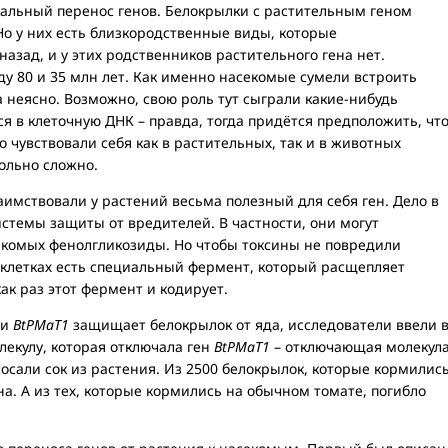
тальный перенос генов. Белокрылки с растительным геном
 Но у них есть близкородственные виды, которые
азад, и у этих родственников растительного гена нет.
ду 80 и 35 млн лет. Как именно насекомые сумели встроить
а неясно. Возможно, свою роль тут сыграли какие-нибудь
ся в клеточную ДНК – правда, тогда придётся предположить, чт
 чувствовали себя как в растительных, так и в животных
вольно сложно.
аимствовали у растений весьма полезный для себя ген. Дело в
истемы защиты от вредителей. В частности, они могут
екомых фенолгликозиды. Но чтобы токсины не повредили
 клетках есть специальный фермент, который расщепляет
ак раз этот фермент и кодирует.
ли
BtPMaT1
защищает белокрылок от яда, исследователи ввели 
екулу, которая отключала ген
BtPMaT1
– отключающая молекул
сосали сок из растения. Из 2500 белокрылок, которые кормилис
на. А из тех, которые кормились на обычном томате, погибло