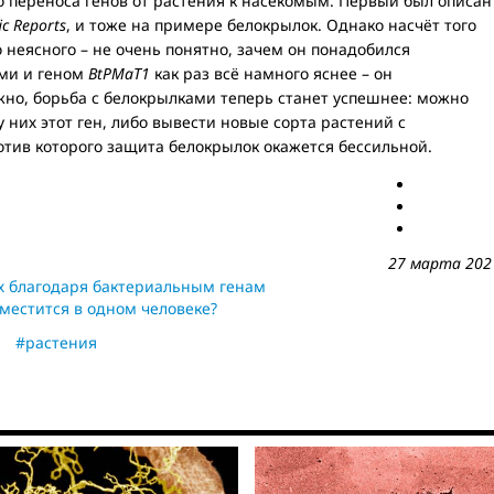
о переноса генов от растения к насекомым. Первый был описан
fic Reports
, и тоже на примере белокрылок. Однако насчёт того
 неясного – не очень понятно, зачем он понадобился
ми и геном
BtPMaT1
как раз всё намного яснее – он
жно, борьба с белокрылками теперь станет успешнее: можно
 них этот ген, либо вывести новые сорта растений с
ив которого защита белокрылок окажется бессильной.
27 марта 202
х благодаря бактериальным генам
местится в одном человеке?
#растения