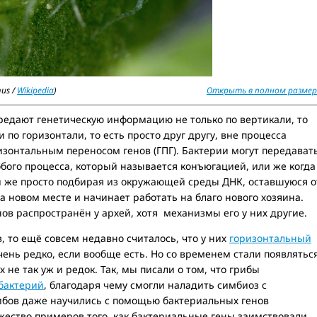
us /
Wikipedia
)
Открыть в полном размер
редают генетическую информацию не только по вертикали, то
 по горизонтали, то есть просто друг другу, вне процесса
зонтальным переносом генов (ГПГ). Бактерии могут передават
бого процесса, который называется конъюгацией, или же когда
ли же просто подбирая из окружающей среды ДНК, оставшуюся о
на новом месте и начинает работать на благо нового хозяина.
ов распространён у архей, хотя механизмы его у них другие.
, то ещё совсем недавно считалось, что у них
горизонтальный
чень редко, если вообще есть. Но со временем стали появлятьс
 не так уж и редок. Так, мы писали о том, что грибы
бактерий
, благодаря чему смогли наладить симбиоз с
ибов даже научились с помощью бактериальных генов
жество примеров того, как бактериальные гены заимствовали