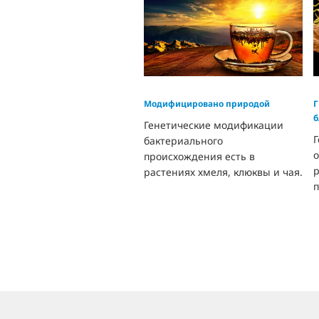
Модифицировано природой
Г
б
Генетические модификации
бактериального
о
происхождения есть в
растениях хмеля, клюквы и чая.
п