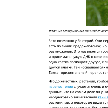
Табачные белокрылки.(Фото: Stephen Ausm
Зато возможно у бактерий. Они пе
есть по линии предок–потомок, но и
размножения. Это называется гори
и принимать чужую ДНК в ходе осо
одна клетка поглощает другую, и
другой клетки. Ген «осваивается» 
Также горизонтальный перенос ген
Что до животных, растений, грибов
перенос генов
случается очень и о
данные, что на самом деле он у них
неоднократно заимствовали
гены 
растениями, а некоторые виды гр
чувствовать гравитацию. Есть мно