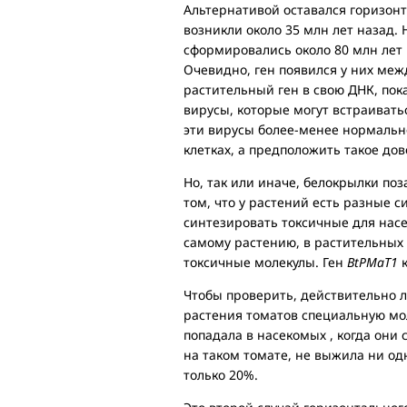
Альтернативой оставался горизон
возникли около 35 млн лет назад.
сформировались около 80 млн лет н
Очевидно, ген появился у них меж
растительный ген в свою ДНК, пок
вирусы, которые могут встраивать
эти вирусы более-менее нормально
клетках, а предположить такое до
Но, так или иначе, белокрылки поз
том, что у растений есть разные с
синтезировать токсичные для нас
самому растению, в растительных
токсичные молекулы. Ген
BtPMaT1
к
Чтобы проверить, действительно 
растения томатов специальную мол
попадала в насекомых , когда они 
на таком томате, не выжила ни од
только 20%.