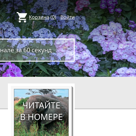
Корзина
(
0
)
Войти
нале за 60 секунд
ЧИТАЙТЕ
В НОМЕРЕ