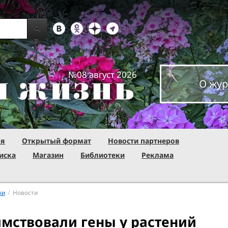
№08 август 2026
О жур
ня
Открытый формат
Новости партнеров
иска
Магазин
Библиотеки
Реклама
/
ки
Новости
мствовали гены у растений