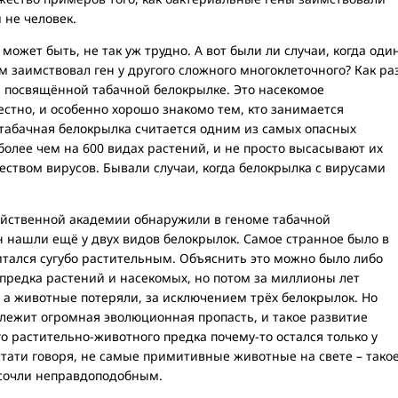
 не человек.
 может быть, не так уж трудно. А вот были ли случаи, когда оди
заимствовал ген у другого сложного многоклеточного? Как ра
, посвящённой табачной белокрылке. Это насекомое
стно, и особенно хорошо знакомо тем, кто занимается
 табачная белокрылка считается одним из самых опасных
более чем на 600 видах растений, и не просто высасывают их
еством вирусов. Бывали случаи, когда белокрылка с вирусами
яйственной академии обнаружили в геноме табачной
ен нашли ещё у двух видов белокрылок. Самое странное было в
итался сугубо растительным. Объяснить это можно было либо
предка растений и насекомых, но потом за миллионы лет
 а животные потеряли, за исключением трёх белокрылок. Но
ежит огромная эволюционная пропасть, и такое развитие
го растительно-животного предка почему-то остался только у
тати говоря, не самые примитивные животные на свете – тако
 сочли неправдоподобным.