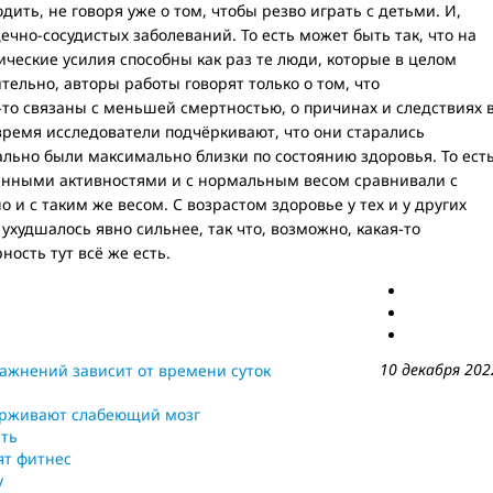
дить, не говоря уже о том, чтобы резво играть с детьми. И,
дечно-сосудистых заболеваний. То есть может быть так, что на
еские усилия способны как раз те люди, которые в целом
тельно, авторы работы говорят только о том, что
то связаны с меньшей смертностью, о причинах и следствиях 
 время исследователи подчёркивают, что они старались
льно были максимально близки по состоянию здоровья. То есть
менными активностями и с нормальным весом сравнивали с
и с таким же весом. С возрастом здоровье у тех и у других
 ухудшалось явно сильнее, так что, возможно, какая-то
ость тут всё же есть.
10 декабря 202
ажнений зависит от времени суток
ерживают слабеющий мозг
ить
ят фитнес
у