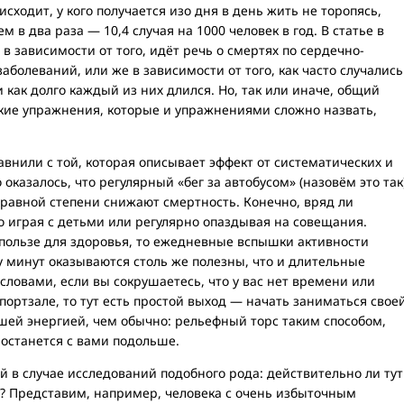
исходит, у кого получается изо дня в день жить не торопясь,
 в два раза — 10,4 случая на 1000 человек в год. В статье в
в зависимости от того, идёт речь о смертях по сердечно-
болеваний, или же в зависимости от того, как часто случались
как долго каждый из них длился. Но, так или иначе, общий
ткие упражнения, которые и упражнениями сложно назвать,
сравнили с той, которая описывает эффект от систематических и
оказалось, что регулярный «бег за автобусом» (назовём это так
 равной степени снижают смертность. Конечно, вряд ли
 играя с детьми или регулярно опаздывая на совещания.
 пользе для здоровья, то ежедневные вспышки активности
 минут оказываются столь же полезны, что и длительные
ловами, если вы сокрушаетесь, что у вас нет времени или
портзале, то тут есть простой выход — начать заниматься свое
шей энергией, чем обычно: рельефный торс таким способом,
 останется с вами подольше.
й в случае исследований подобного рода: действительно ли тут
ь? Представим, например, человека с очень избыточным