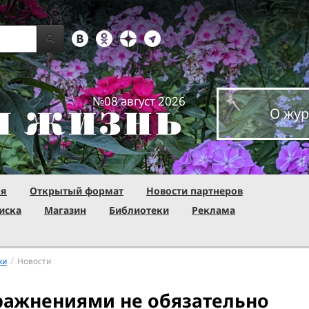
№08 август 2026
О жур
ня
Открытый формат
Новости партнеров
иска
Магазин
Библиотеки
Реклама
/
ки
Новости
ажнениями не обязательно