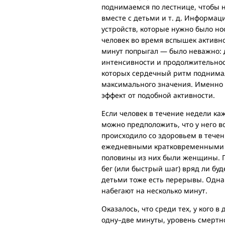
поднимаемся по лестнице, чтобы н
вместе с детьми и т. д. Информа
устройств, которые нужно было но
человек во время вспышек активно
минут попрыгал — было неважно: 
интенсивности и продолжительнос
которых сердечный ритм поднимал
максимального значения. Именно э
эффект от подобной активности.
Если человек в течение недели ка
можно предположить, что у него в
происходило со здоровьем в течен
ежедневными кратковременными ак
половины из них были женщины. П
бег (или быстрый шаг) вряд ли буд
детьми тоже есть перерывы. Однак
набегают на несколько минут.
Оказалось, что среди тех, у кого 
одну–две минуты, уровень смертност