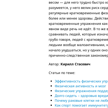
весом — для него трудно быстро хо
разумеется, у него велик риск сер
регулярные кратковременные физич
более или менее здоровы. Действи
кратковременные упражнения как-
явном виде речь не идёт. В то же
сравнивать людей, которые изнача
грубо говоря, людей с кратковре
людьми вообще малоактивными, но 
начало ухудшаться, но у одних оно
причинно-следственная закономерн
Автор:
Кирилл Стасевич
Статьи по теме:
Эффективность физических упр
Физическая активность и мозг
Физические упражнения подд
Долго сидеть – здоровью вред
Почему раковые клетки не люб
Как спорт помогает иммунитет