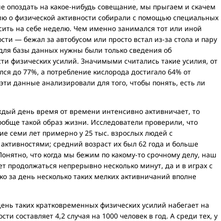
е опоздать на какое-нибудь совещание, мы прыгаем и скачем
цию о физической активности собирали с помощью специальных
сить на себе неделю. Чем именно занимался тот или иной
сти — бежал за автобусом или просто встал из-за стола и пару
для базы данных нужны были только сведения об
ти физических усилий. Значимыми считались такие усилия, от
ся до 77%, а потребление кислорода достигало 64% от
ти данные анализировали для того, чтобы понять, есть ли
ждый день время от времени интенсивно активничает, то
ообще такой образ жизни. Исследователи проверили, что
ие семи лет примерно у 25 тыс. взрослых людей с
тивностями; средний возраст их был 62 года и больше
онятно, что когда мы бежим по какому-то срочному делу, наш
ет продолжаться непрерывно несколько минут, да и в играх с
о за день несколько таких мелких активничаний вполне
в день таких кратковременных физических усилий набегает на
и составляет 4,2 случая на 1000 человек в год. А среди тех, у