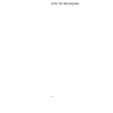
или по вечерам.
‹
›