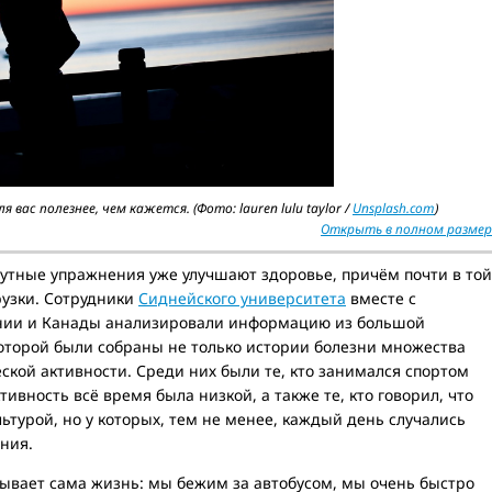
вас полезнее, чем кажется. (Фото: lauren lulu taylor /
Unsplash.com
)
Открыть в полном размер
утные упражнения уже улучшают здоровье, причём почти в той
рузки. Сотрудники
Сиднейского университета
вместе с
ании и Канады анализировали информацию из большой
оторой были собраны не только истории болезни множества
еской активности. Среди них были те, кто занимался спортом
ктивность всё время была низкой, а также те, кто говорил, что
ьтурой, но у которых, тем не менее, каждый день случались
ния.
вает сама жизнь: мы бежим за автобусом, мы очень быстро