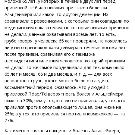
моложе 65 лет, у которых в течение двух лет перед
прививкой не было никаких признаков болезни
Альцгеймера или какой-то другой деменции. Их
сравнивали с ровесниками, с которыми они совпадали по
медицинским показателям, но которые никаких прививок
не делали. Данные охватывали восемь лет, то есть,
грубо говоря, у человека 65 лет проверяли, не появилось
ли у него признаков «альцгеймера в течение восьми лет
после прививки, сравнивая его с таким же
шестидесятипятилетним человеком, который прививки
не делал. То же самое проделывали для тех, кому было
65 лет и месяц, 65 и два месяца, и т. д. — для всех
возрастных групп, у кого можно было отследить
восьмилетний период. Оказалось, что у людей с
прививкой Tdap/Td вероятность болезни Альцгеймера
ниже на 30%, чем у тех, кто ею не прививался; у тех, кто
привился против опоясывающего лишая, она ниже на
25%; а у тех, кто прививался против пневмококков — на
27%.
Как именно связаны вакцины и болезнь Альцгеймера,