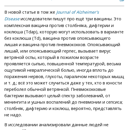
В новой статье в том же
Journal of Alzheimer's
исследователи пишут про ещё три вакцины. Это
Disease
комплексная вакцина против столбняка, дифтерии и
коклюша (Tdap), которую могут использовать в варианте
без коклюша (Td), вакцина против опоясывающего
лишая и вакцина против пневмококков. Опоясывающий
лишай, или опоясывающий герпес, вызывает вирус
ветряной оспы, который в пожилом возрасте
проявляется сыпью, повышенной температурой, весьма
ощутимой невралгической болью, иногда вплоть до
поражения нервов, глухоты, параличом некоторых мышц
и т. д.; всё это может случиться даже у тех, кто в юности
переболел обычной ветрянкой. Пневмококковые
бактерии вызывают целый спектр заболеваний, от
менингита и ушных воспалений до пневмонии и сепсиса;
столбняк, дифтерию и коклюш, вероятно, представлять
не надо.
В исследовании анализировали данные людей не