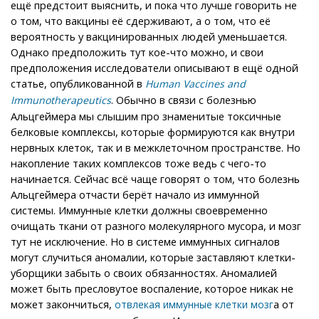
ещё предстоит выяснить, и пока что лучше говорить не
о том, что вакцины её сдерживают, а о том, что её
вероятность у вакцинированных людей уменьшается.
Однако предположить тут кое-что можно, и свои
предположения исследователи описывают в ещё одной
статье, опубликованной в
Human Vaccines and
. Обычно в связи с болезнью
Immunotherapeutics
Альцгеймера мы слышим про знаменитые токсичные
белковые комплексы, которые формируются как внутри
нервных клеток, так и в межклеточном пространстве. Но
накопление таких комплексов тоже ведь с чего-то
начинается. Сейчас всё чаще говорят о том, что болезнь
Альцгеймера отчасти берёт начало из иммунной
системы. Иммунные клетки должны своевременно
очищать ткани от разного молекулярного мусора, и мозг
тут не исключение. Но в системе иммунных сигналов
могут случиться аномалии, которые заставляют клетки-
уборщики забыть о своих обязанностях. Аномалией
может быть пресловутое воспаление, которое никак не
может закончиться,
а от
отвлекая
иммунные клетки мозг