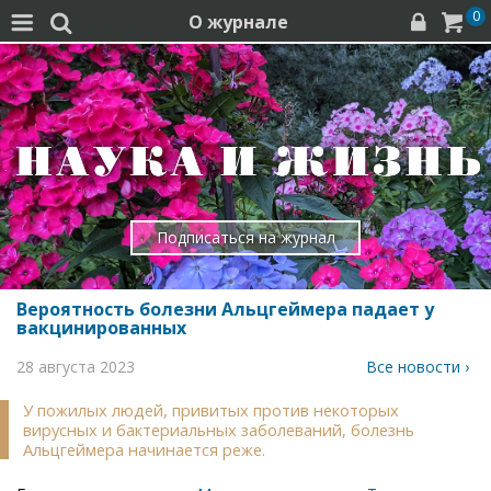
0
О журнале




Подписаться на журнал
Вероятность болезни Альцгеймера падает у
вакцинированных
28 августа 2023
Все новости ›
У пожилых людей, привитых против некоторых
вирусных и бактериальных заболеваний, болезнь
Альцгеймера начинается реже.