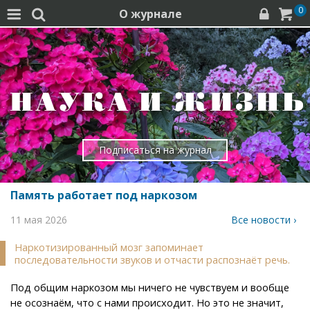
0
О журнале




Подписаться на журнал
Память работает под наркозом
11 мая 2026
Все новости ›
Наркотизированный мозг запоминает
последовательности звуков и отчасти распознаёт речь.
Под общим наркозом мы ничего не чувствуем и вообще
не осознаём, что с нами происходит. Но это не значит,