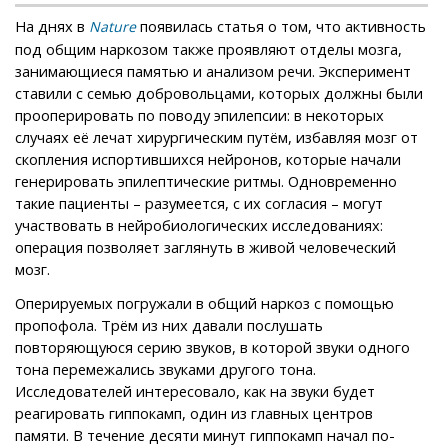
На днях в
появилась статья о том, что активность
Nature
под общим наркозом также проявляют отделы мозга,
занимающиеся памятью и анализом речи. Эксперимент
ставили с семью добровольцами, которых должны были
прооперировать по поводу эпилепсии: в некоторых
случаях её лечат хирургическим путём, избавляя мозг от
скопления испортившихся нейронов, которые начали
генерировать эпилептические ритмы. Одновременно
такие пациенты – разумеется, с их согласия – могут
участвовать в нейробиологических исследованиях:
операция позволяет заглянуть в живой человеческий
мозг.
Оперируемых погружали в общий наркоз с помощью
пропофола. Трём из них давали послушать
повторяющуюся серию звуков, в которой звуки одного
тона перемежались звуками другого тона.
Исследователей интересовало, как на звуки будет
реагировать гиппокамп, один из главных центров
памяти. В течение десяти минут гиппокамп начал по-